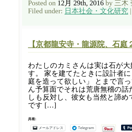
Posted on
12月 29th, 2016
by 三木
Filed under:
日本社会・文化研究
【京都龍安寺・龍源院、石庭
わたしのカミさんは実は石が大
す。 家を建てたときに設計者
庭を造って欲しい」 とまで言っ
ん予算面でそれは荒唐無稽の話
しも反対し、彼女も当然と諦め
です […]
共有:
メールアドレス
Telegram