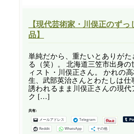
【現代芸術家・川俣正のずっ
品】
単純だから、重たいとありがた
る（笑）。 北海道三笠市出身の
ィスト・川俣正さん。 かれの
生、武部英治さんとわたしは仕
誘われるまま川俣正さんの現代
ク […]
共有:
メールアドレス
Telegram
Reddit
WhatsApp
その他