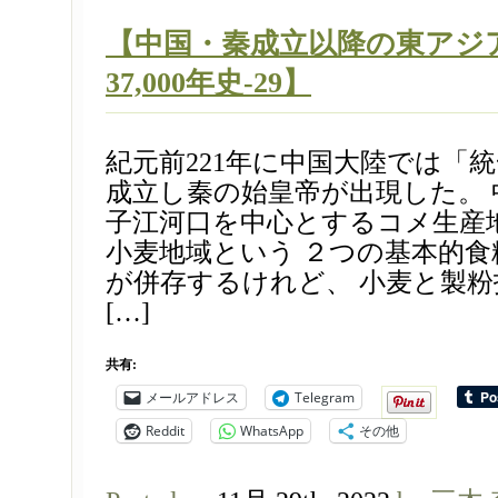
【中国・秦成立以降の東アジア
37,000年史-29】
紀元前221年に中国大陸では「
成立し秦の始皇帝が出現した。 
子江河口を中心とするコメ生産
小麦地域という ２つの基本的
が併存するけれど、 小麦と製
[…]
共有:
メールアドレス
Telegram
Reddit
WhatsApp
その他