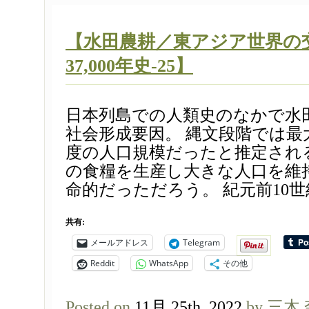
【水田農耕／東アジア世界の
37,000年史-25】
日本列島での人類史のなかで水
社会形成要因。 縄文段階では最
度の人口規模だったと推定され
の食糧を生産し大きな人口を維
命的だっただろう。 紀元前10世紀
共有:
メールアドレス
Telegram
Reddit
WhatsApp
その他
Posted on
11月 25th, 2022
by 三木