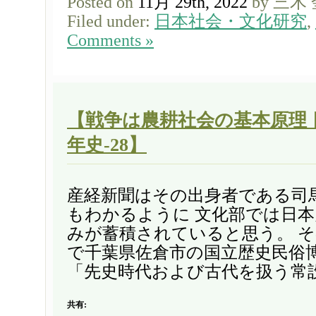
Posted on
11月 29th, 2022
by 三木
Filed under:
日本社会・文化研究
,
Comments »
【戦争は農耕社会の基本原理 日本
年史-28】
産経新聞はその出身者である司
もわかるように 文化部では日
みが蓄積されていると思う。 その
で千葉県佐倉市の国立歴史民俗
「先史時代および古代を扱う常設
共有: