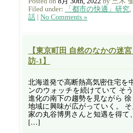
Posted on
8月 30th, 2022
by 三木 
Filed under:
「都市の快適」研究
,
話
|
No Comments »
【東京町田 自然のなかの迷
訪-1】
北海道発で高断熱高気密住宅を
ンのウォッチを続けていて そ
進化の南下の趨勢を見ながら 徐
地域に興味が広がっていく。 
家の丸谷博男さんと知遇を得て
[…]