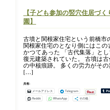
【子ども参加の竪穴住居づくり 
園】
古墳と関根家住宅という前橋市
関根家住宅のとなり側にはこの
かつてあった 「古代集落」と
復元建築されていた。 古墳は古
の中核痕跡。 多くの労力がそ
[…]
共有:
メールアドレス
Telegram
Reddit
WhatsApp
その他