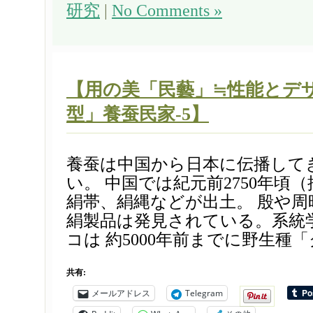
研究
|
No Comments »
【用の美「民藝」≒性能とデザ
型」養蚕民家-5】
養蚕は中国から日本に伝播して
い。 中国では紀元前2750年頃
絹帯、絹縄などが出土。 殷や周
絹製品は発見されている。系統
コは 約5000年前までに野生種「ク
共有:
メールアドレス
Telegram