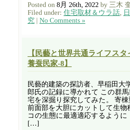
Posted on
8月 26th, 2022
by 三木 
Filed under:
住宅取材＆ウラ話
,
究
|
No Comments »
【民藝と世界共通ライフスタ
養蚕民家-8】
民藝的建築の探訪者、早稲田大
郎氏の記録に導かれて この群
宅を深掘り探究してみた。 寄
前面部を大胆にカットして生物
コの生態に最適適応するように
[…]