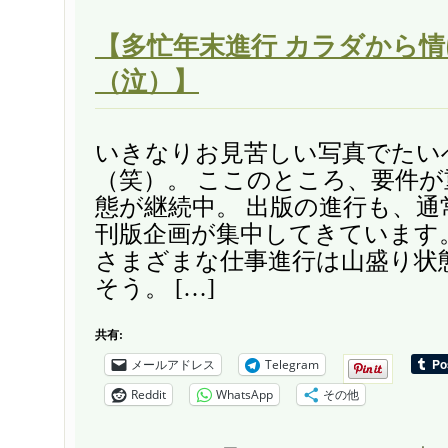
【多忙年末進行 カラダから
（泣）】
いきなりお見苦しい写真でたい
（笑）。 ここのところ、要件
態が継続中。 出版の進行も、通
刊版企画が集中してきています
さまざまな仕事進行は山盛り状
そう。 […]
共有:
メールアドレス
Telegram
Reddit
WhatsApp
その他