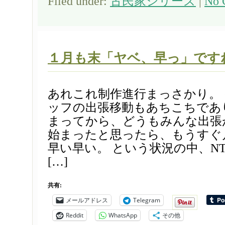
Filed under:
古民家シリーズ
|
No 
１月も末「ヤベ、早っ」です
あれこれ制作進行まっさかり。
ッフの出張移動もあちこちであ
まってから、どうもみんな出張
始まったと思ったら、もうすぐ
早い早い。 という状況の中、N
[…]
共有:
メールアドレス
Telegram
Reddit
WhatsApp
その他