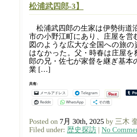
松浦武四郎-3】
松浦武四郎の生家は伊勢街道
市の小野江町にあり、庄屋を営
図のような広大な全国への旅の
はなかった。父・時春は庄屋を
郎の兄・佐七が家督を継ぎ基本
業 […]
共有:
メールアドレス
Telegram
Reddit
WhatsApp
その他
Posted on
7月 30th, 2025
by 三木 
Filed under:
歴史探訪
|
No Commen