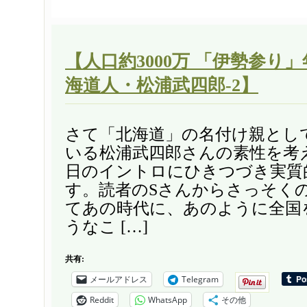
【人口約3000万 「伊勢参り」
海道人・松浦武四郎-2】
さて「北海道」の名付け親とし
いる松浦武四郎さんの素性を考
日のイントロにひきつづき実質
す。読者のSさんからさっそく
てあの時代に、あのように全国
うなこ […]
共有:
メールアドレス
Telegram
Reddit
WhatsApp
その他