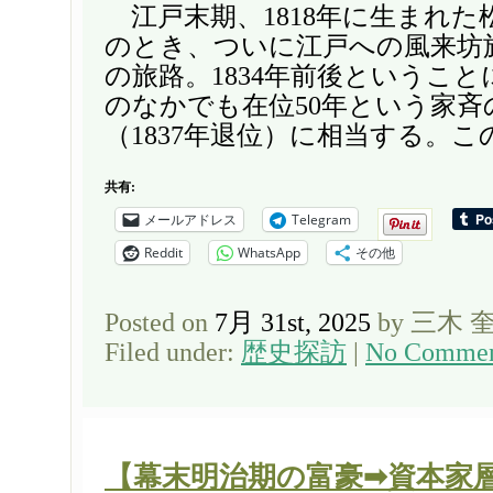
江戸末期、1818年に生まれた
のとき、ついに江戸への風来坊
の旅路。1834年前後というこ
のなかでも在位50年という家斉
（1837年退位）に相当する。この
共有:
メールアドレス
Telegram
Reddit
WhatsApp
その他
Posted on
7月 31st, 2025
by 三木 
Filed under:
歴史探訪
|
No Commen
【幕末明治期の富豪➡資本家