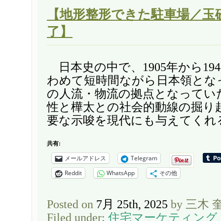
【地形整形できた駐車場／玉
了】
日本史の中で、1905年から19
わめて短時間ながら日本領とな
の人流・物流の拠点となってい
性と樺太との社会的動線の掘り
要な示唆を現代にも与えてくれる
共有:
メールアドレス
Telegram
Reddit
WhatsApp
その他
Posted on
7月 25th, 2025
by 三木 
Filed under:
住宅マーケティング