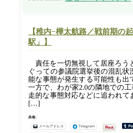
【稚内−樺太航路／戦前期の
駅」】
責任を一切無視して居座ろう
ぐっての参議院選挙後の混乱状
能な事態が発生する可能性も出
一方で、わが家2.0の隣地での
走的な事態対応などに追われて
[…]
共有:
メールアドレス
Telegram