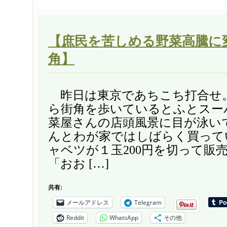
【庶民を苦しめる野菜高騰に変化
角】
昨日は東京であちこち打合せ
ら街角を歩いているとふとスー
菜屋さんの店頭風景に目が泳い
んとわが家ではしばらく買って
ャベツが１玉200円を切って販
「おお […]
共有:
メールアドレス
Telegram
Reddit
WhatsApp
その他