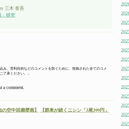
20
by 三木 奎吾
20
適」研究
20
20
20
20
20
20
込み、営利目的などのコメントを防ぐために、投稿された全てのコメ
ご了承ください。」
20
20
st a comment.
20
20
似の空中回廊壁画】
【群来が続くニシン「3尾399円」
20
20