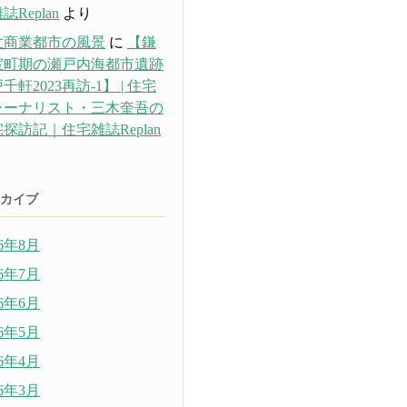
誌Replan
より
世商業都市の風景
に
【鎌
室町期の瀬戸内海都市遺跡
千軒2023再訪-1】 | 住宅
ャーナリスト・三木奎吾の
探訪記｜住宅雑誌Replan
り
カイブ
26年8月
26年7月
26年6月
26年5月
26年4月
26年3月