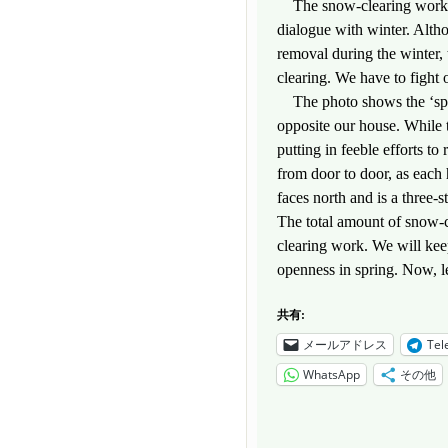
The snow-clearing work in 
dialogue with winter. Alth
removal during the winter, t
clearing. We have to fight 
The photo shows the ‘spli
opposite our house. While t
putting in feeble efforts to
from door to door, as each
faces north and is a three-s
The total amount of snow-c
clearing work. We will kee
openness in spring. Now, l
共有:
メールアドレス
Tel
WhatsApp
その他