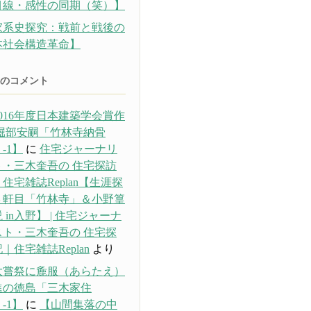
目線・感性の同期（笑）】
家系史探究：戦前と戦後の
本社会構造革命】
のコメント
016年度日本建築学会賞作
 堀部安嗣「竹林寺納骨
-1】
に
住宅ジャーナリ
ト・三木奎吾の 住宅探訪
住宅雑誌Replan【生涯探
３軒目「竹林寺」＆小野篁
 in入野】 | 住宅ジャーナ
スト・三木奎吾の 住宅探
｜住宅雑誌Replan
より
大嘗祭に麁服（あらたえ）
進の徳島「三木家住
-1】
に
【山間集落の中