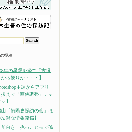
の投稿
308年の星霜を経て「古縁
」から便りが・・・】
hotoshop不調からアプリ
り換えで「画像調整」チャ
ンジ】
福山「備陽史探訪の会」ほ
の活発な情報発信】
「前向き」抱っこヒモで孫