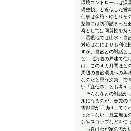
環境コントロールは温
備整頓」と近似した営
仕事は余裕・ゆとりそ
整頓には切羽詰まった
為としては同質性を持
温暖地では山水・自然
対応はなによりも利便
すが、自然との対話と
と、北海道の戸建て住
は、この４カ月間ほど
周辺の自然環境への興
なのだと思う次第。で
い「庭仕事」とも考え
そんな冬との対話から
ルになるのが、春先の
雪排雪が手助けしてく
ったくない。孤立無援
シやスコップなどを使
写真はわが家の向かい