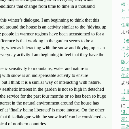
核
nditions that change from time to time in a thousand
と「
ャ
his winter’s dialogue, I am beginning to think that this
住宅
ol around the house is an activity similar to the ‘tidying up
よ
se people in warmer regions have been accustomed to for a
ifference is that working in the garden seems to be a
【
vity, whereas interacting with the snow and tidying up is an
き
 everyday activity I am beginning to feel that they have the
【
版／
tic sensitivity to mountains, water and nature is
ジ
 with snow is an indispensable activity to ensure
住宅
but I think it is a similar way of interacting with nature.
よ
aesthetic interest in the garden is not so high in detached
【
the service for the past four months or so has been so huge
車
nterest in the natural environment around the house has
に
f at ‘finally being liberated’ is more intense. On the other
退。
that this dialogue with the snow itself can be considered as
示】
ical of northern countries.
三