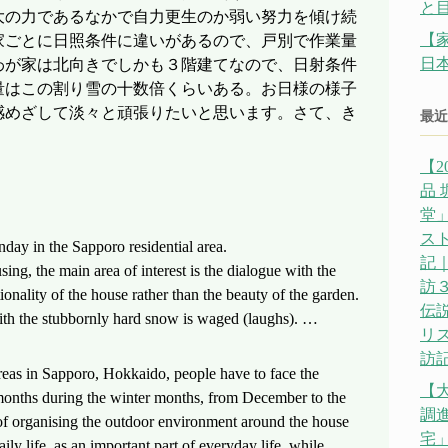
と
大の力であるなかで自力更生のか弱い努力を傾け続
【
家ごとに日照条件に違いがあるので、戸別で作業量
日
わが家は北向きでしかも３階建てなので、日射条件
量はこの割り雪の十数倍くらいある。お日様の様子
感めざして淡々と頑張りたいと思います。さて、き
最近
【2
品
堂」
ス
day in the Sapporo residential area.
記｜
ng, the main area of interest is the dialogue with the
訪
ionality of the house rather than the beauty of the garden.
伝説
 with the stubbornly hard snow is waged (laughs). …
リ
訪記
eas in Sapporo, Hokkaido, people have to face the
【
months during the winter months, from December to the
調
of organising the outdoor environment around the house
宅」
aily life, as an important part of everyday life, while