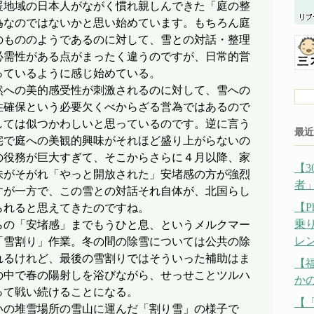
暖地域の日本人がながく慣れ親しんできた「庭の整
為なのではないかと思い始めています。もちろん庭
のもののようであるのに対して、雪との対話・整理
必需性がある点がまったく違うのですが、日常的営
っているように感じ始めている。
への美的感受性が刺激されるのに対して、雪への
性確保という必要欠くべからざる営為ではあるので
しては似つかわしいと思っているのです。逆に言う
最近
宅で庭への美観的興味がそれほど盛り上がらないの
の役務が巨大すぎて、そこからさらに４月以降、家
【
味がそがれ「やっと開放された」安堵感の方が強烈
者
すが一方で、この雪との対話それ自体が、北国らし
【P
られると思えてきたのですね。
乗
の「安堵感」までもうひと息、というメルクマー
レ
「雪割り」作業。冬の間の除雪については公共の除
れるけれど、最後の雪割りではそういった補助はま
【
の中で春の陽射しを浴びながら、せっせことツルハ
か
って戦い続けることになる。
【
の堆雪場所の雪山に運んだ「割り雪」の様子で