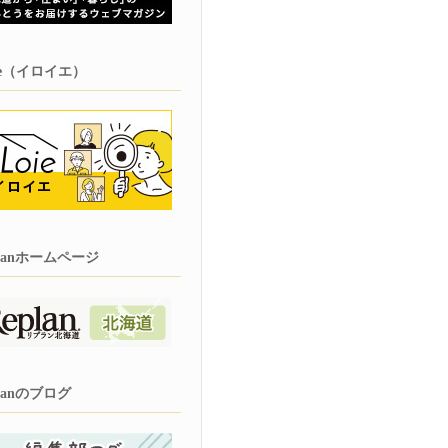
oie（イロイエ）
planホームページ
planのブログ