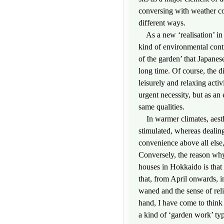
conversing with weather co
different ways.
As a new ‘realisation’ in t
kind of environmental contr
of the garden’ that Japane
long time. Of course, the d
leisurely and relaxing acti
urgent necessity, but as an
same qualities.
In warmer climates, aesthe
stimulated, whereas dealing
convenience above all else, 
Conversely, the reason why 
houses in Hokkaido is that 
that, from April onwards, i
waned and the sense of relie
hand, I have come to think 
a kind of ‘garden work’ typ