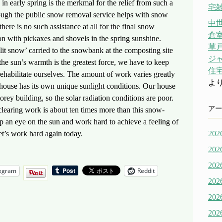
early spring is the merkmal for the relief from such a
宅雑
ough the public snow removal service helps with snow
中
here is no such assistance at all for the final snow
倉
on with pickaxes and shovels in the spring sunshine.
草戸
t snow’ carried to the snowbank at the composting site
ジ
he sun’s warmth is the greatest force, we have to keep
住宅
 rehabilitate ourselves. The amount of work varies greatly
よ
 house has its own unique sunlight conditions. Our house
torey building, so the solar radiation conditions are poor.
アー
learing work is about ten times more than this snow-
p an eye on the sun and work hard to achieve a feeling of
et’s work hard again today.
20
20
20
egram
Reddit
20
20
20