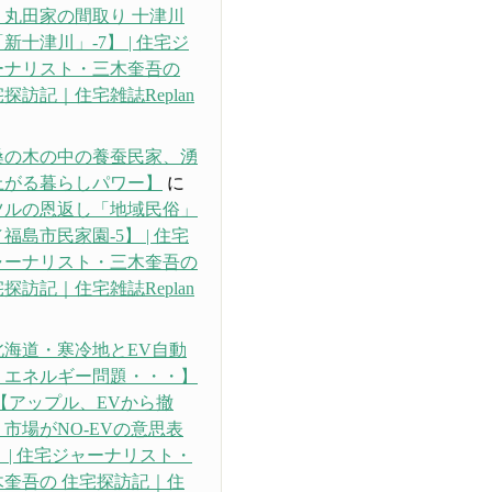
・丸田家の間取り 十津川
新十津川」-7】 | 住宅ジ
ーナリスト・三木奎吾の
探訪記｜住宅雑誌Replan
り
桑の木の中の養蚕民家、湧
上がる暮らしパワー】
に
ツルの恩返し「地域民俗」
福島市民家園-5】 | 住宅
ャーナリスト・三木奎吾の
探訪記｜住宅雑誌Replan
り
北海道・寒冷地とEV自動
、エネルギー問題・・・】
【アップル、EVから撤
市場がNO-EVの意思表
 | 住宅ジャーナリスト・
木奎吾の 住宅探訪記｜住