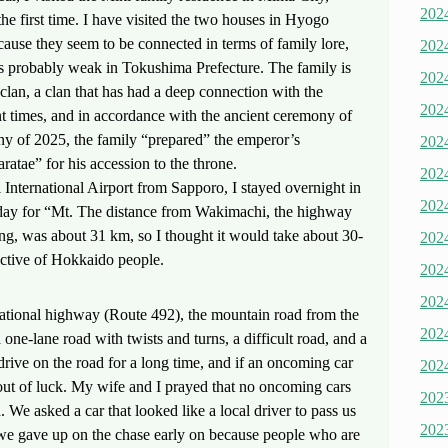
20
he first time. I have visited the two houses in Hyogo
cause they seem to be connected in terms of family lore,
20
 is probably weak in Tokushima Prefecture. The family is
20
lan, a clan that has had a deep connection with the
20
nt times, and in accordance with the ancient ceremony of
y of 2025, the family “prepared” the emperor’s
20
ratae” for his accession to the throne.
20
i International Airport from Sapporo, I stayed overnight in
20
 day for “Mt. The distance from Wakimachi, the highway
g, was about 31 km, so I thought it would take about 30-
20
ctive of Hokkaido people.
20
20
national highway (Route 492), the mountain road from the
20
one-lane road with twists and turns, a difficult road, and a
rive on the road for a long time, and if an oncoming car
20
ut of luck. My wife and I prayed that no oncoming cars
20
We asked a car that looked like a local driver to pass us
20
we gave up on the chase early on because people who are