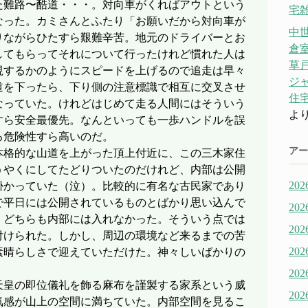
た難路〜酷道・・・。対向車がくればアウトという
宅雑
なった。カミさんとふたり「お願いだから対向車が
中
りながらひたすら艱難辛苦。地元のドライバーとお
倉
してもらってそれについて行ったけれど慣れた人は
草戸
視するかのようにスピードを上げるので追走は早々
ジ
道を下ったら、下り側の注意標識で相互に交叉させ
住宅
なっていた。けれどはじめて走る人間にはそういう
よ
すら安全最優先。なんといっても一歩ハンドルを誤
る危険性すら高いのだ。
アー
本格的な山道を上がった頂上付近に、この三木家住
うやくにしてたどりついたのだけれど、内部は公開
20
掛かっていた（泣）。比較的に有名な古民家であり
で平日には公開されているものとばかり思い込んで
20
」どちらも内部には入れなかった。そういう点では
20
付けられた。しかし、周辺の環境など来るまでの苦
20
素晴らしさで迎えていただけた。神々しいばかりの
20
天皇の即位儀礼を飾る麻布を謹製する家系という威
20
気感が山上の空間に満ちていた。内部空間を見るこ