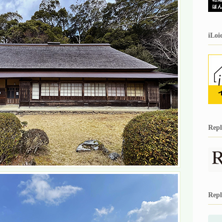
iL
Re
Re