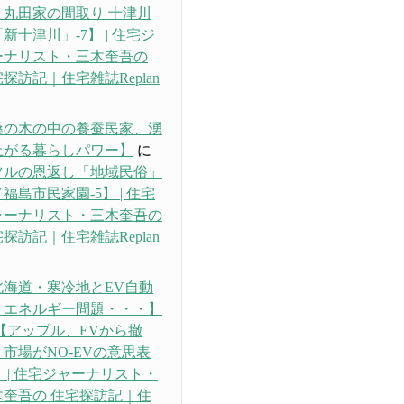
・丸田家の間取り 十津川
新十津川」-7】 | 住宅ジ
ーナリスト・三木奎吾の
探訪記｜住宅雑誌Replan
り
桑の木の中の養蚕民家、湧
上がる暮らしパワー】
に
ツルの恩返し「地域民俗」
福島市民家園-5】 | 住宅
ャーナリスト・三木奎吾の
探訪記｜住宅雑誌Replan
り
北海道・寒冷地とEV自動
、エネルギー問題・・・】
【アップル、EVから撤
市場がNO-EVの意思表
 | 住宅ジャーナリスト・
木奎吾の 住宅探訪記｜住