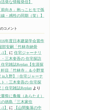
の活発な情報発信】
「前向き」抱っこヒモで孫
目線・感性の同期（笑）】
のコメント
016年度日本建築学会賞作
 堀部安嗣「竹林寺納骨
-1】
に
住宅ジャーナリ
ト・三木奎吾の 住宅探訪
住宅雑誌Replan【生涯探
３軒目「竹林寺」＆小野篁
 in入野】 | 住宅ジャーナ
スト・三木奎吾の 住宅探
｜住宅雑誌Replan
より
大嘗祭に麁服（あらたえ）
進の徳島「三木家住
-1】
に
【山間集落の中