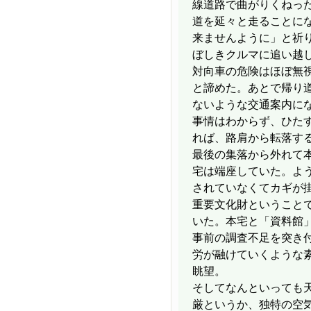
線道路で曲がりくねっ
道を延々と走ることに
来ませんように」と祈
ぼしきクルマに追い越
対向車の危険はほぼ無
と諦めた。あとで帰り
ないような交通案内に
事情はわからず、ひた
れば、路肩から転落す
最後の集落から外れて
宅は端座していた。よ
されていなくてカギが
重要文化財ということ
いた。本宅と「資料館
事前の調査不足を突き
労が融けていくような
眺望。
そしてなんといっても
厳というか、独特の空