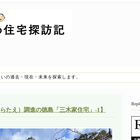
まいの過去・現在・未来を探索します。
Re
らたえ）調進の徳島「三木家住宅」-1】