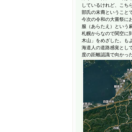
しているけれど、こち
部氏の末裔ということ
今次の令和の大嘗祭に
服（あらたえ）という
札幌からなので関空に
木山」をめざした。もよ
海道人の道路感覚として
度の距離認識で向かっ