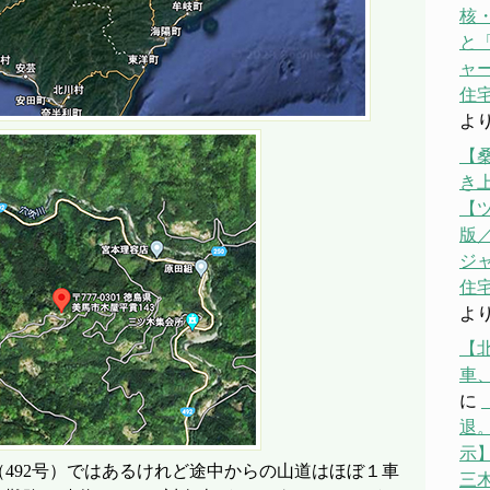
核
と「
ャ
住宅
よ
【
き
【
版／
ジ
住宅
よ
【
車
に
退。
示】
492号）ではあるけれど途中からの山道はほぼ１車
三