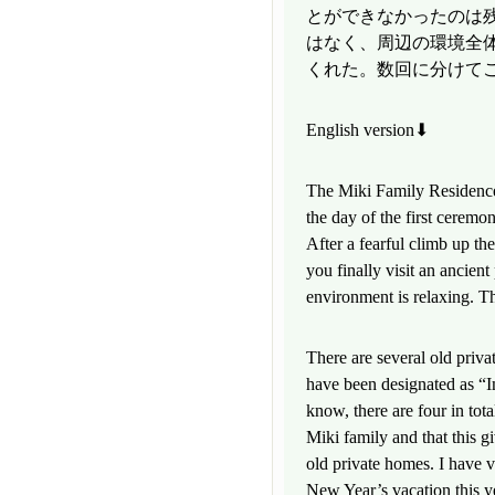
とができなかったのは
はなく、周辺の環境全
くれた。数回に分けて
English version⬇
The Miki Family Residence
the day of the first ceremon
After a fearful climb up th
you finally visit an ancien
environment is relaxing. 
There are several old priv
have been designated as “Im
know, there are four in tota
Miki family and that this g
old private homes. I have 
New Year’s vacation this ye