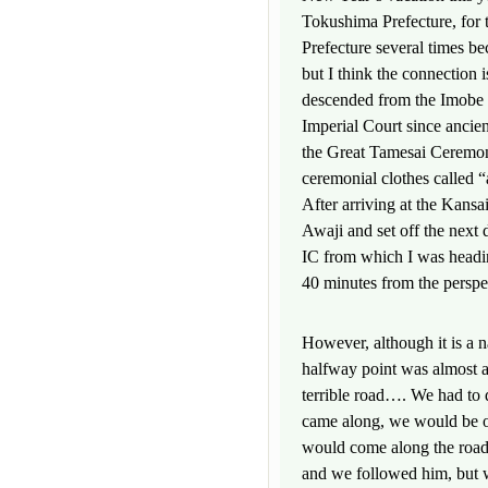
Tokushima Prefecture, for t
Prefecture several times be
but I think the connection
descended from the Imobe c
Imperial Court since ancie
the Great Tamesai Ceremon
ceremonial clothes called “a
After arriving at the Kansa
Awaji and set off the next
IC from which I was headin
40 minutes from the perspe
However, although it is a 
halfway point was almost a 
terrible road…. We had to d
came along, we would be o
would come along the road. 
and we followed him, but 