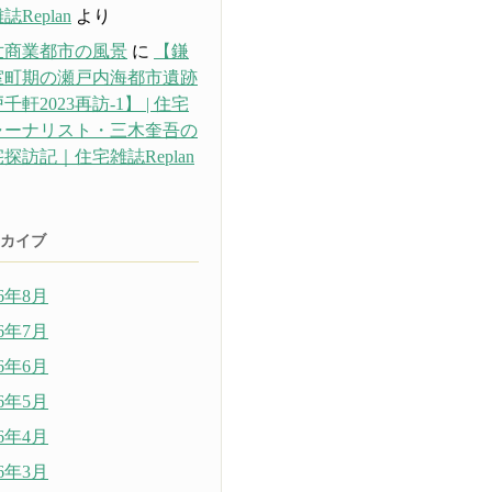
誌Replan
より
世商業都市の風景
に
【鎌
室町期の瀬戸内海都市遺跡
千軒2023再訪-1】 | 住宅
ャーナリスト・三木奎吾の
探訪記｜住宅雑誌Replan
り
カイブ
26年8月
26年7月
26年6月
26年5月
26年4月
26年3月