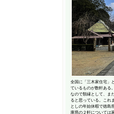
全国に「三木家住宅」
ているものが数軒ある
なので類縁として、ま
ると思っている。これ
としの年始休暇で徳島
庫県の２軒については