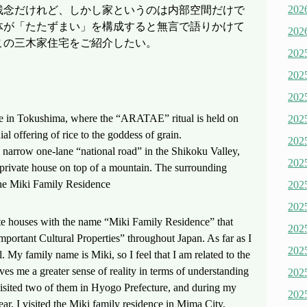
20
残念だけれど、しかし家というのは内部空間だけで
体が「たたずまい」を構成すると無言で語りかけて
20
この三木家住宅をご紹介したい。
20
20
20
 in Tokushima, where the “ARATAE” ritual is held on
20
ial offering of rice to the goddess of grain.
20
e narrow one-lane “national road” in the Shikoku Valley,
20
t private house on top of a mountain. The surrounding
The Miki Family Residence
20
20
ate houses with the name “Miki Family Residence” that
20
portant Cultural Properties” throughout Japan. As far as I
20
l. My family name is Miki, so I feel that I am related to the
ives me a greater sense of reality in terms of understanding
20
visited two of them in Hyogo Prefecture, and during my
20
ar, I visited the Miki family residence in Mima City,