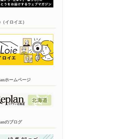
oie（イロイエ）
planホームページ
planのブログ