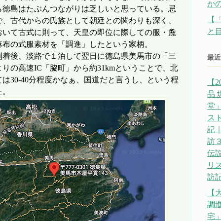
か
ら徳島はたぶんつながりは乏しいと思っている。忌
【
で、古代からの氏族として朝廷との関わりも深く、
と
おいて古式に則って、天皇の即位に際しての服・麁
麻布の式服素材を「調進」したという家柄。
到着後、淡路で１泊して翌日に徳島県美馬市の「三
最近
りの高速IC「脇町」から約31kmということで、北
は30-40分程度かなぁ、国道だと言うし、という程
【2
た。
品
堂」
ス
記｜
訪
伝説
リ
訪記
【
調
宅」