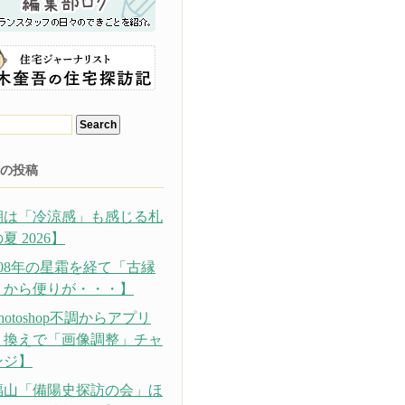
の投稿
朝は「冷涼感」も感じる札
夏 2026】
308年の星霜を経て「古縁
」から便りが・・・】
hotoshop不調からアプリ
り換えで「画像調整」チャ
ンジ】
福山「備陽史探訪の会」ほ