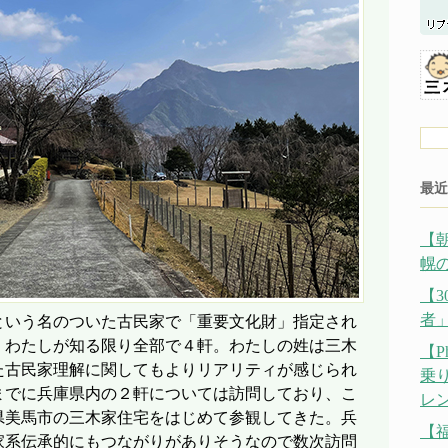
最近
【
幌の
【
者
という名のついた古民家で「重要文化財」指定され
。わたしが知る限り全部で４軒。わたしの姓は三木
【P
た古民家理解に関してもよりリアリティが感じられ
乗
までに兵庫県内の２軒については訪問しており、こ
レ
県美馬市の三木家住宅をはじめて参観してきた。兵
【
家系伝承的にもつながりがありそうなので数次訪問