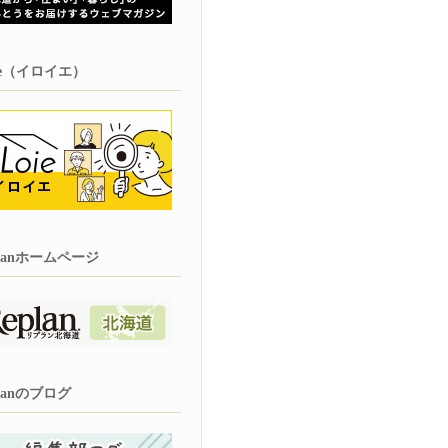
oie（イロイエ）
planホームページ
planのブログ