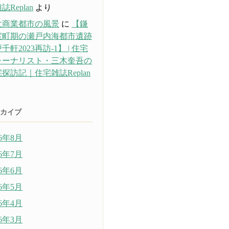
誌Replan
より
世商業都市の風景
に
【鎌
室町期の瀬戸内海都市遺跡
千軒2023再訪-1】 | 住宅
ャーナリスト・三木奎吾の
探訪記｜住宅雑誌Replan
り
カイブ
26年8月
26年7月
26年6月
26年5月
26年4月
26年3月