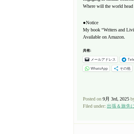
Where will the world head 
●Notice
My book “Writers and Livi
Available on Amazon.
共有:
メールアドレス
Tel
WhatsApp
その他
Posted on
9月 3rd, 2025
b
Filed under:
出張＆旅先