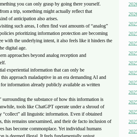
omething you can only grasp by going there yourself.
20
from a trip, something might actually reflect that
20
kind of anticipation also arises.
20
isiting such areas, I often find vast amounts of “analog”
policies prioritizing information protection are becoming
20
e with the underlying intent, it also feels like it hinders the
20
he digital age.
20
dern approaches beyond analog reception and
elf.
20
tial experiential information that can only be
20
’t this approach maladaptive in an era demanding AI and
20
y for information already publicly available as written
20
on” surrounding the substance of how this information is
20
eanwhile, tools like ChatGPT operate under a shroud of
20
“collect” all linguistic information. Even if obtained
, this remains unexamined, and their de facto inclusion of
20
ultures has become commonplace. Yet individual humans
20
on is deemed illegal. It feels fundamentally unjust.