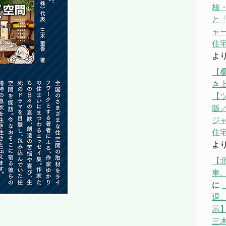
核
と「
ャ
住宅
よ
【
き
【
版／
ジ
住宅
よ
【
車
に
退。
示】
三