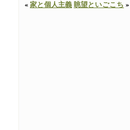
«
家と個人主義
眺望といごこち
»