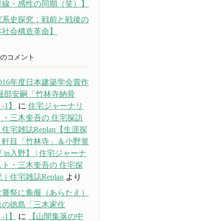
目線・感性の同期（笑）】
家系史探究：戦前と戦後の
本社会構造革命】
のコメント
016年度日本建築学会賞作
 堀部安嗣「竹林寺納骨
-1】
に
住宅ジャーナリ
ト・三木奎吾の 住宅探訪
住宅雑誌Replan【生涯探
３軒目「竹林寺」＆小野篁
 in入野】 | 住宅ジャーナ
スト・三木奎吾の 住宅探
｜住宅雑誌Replan
より
大嘗祭に麁服（あらたえ）
進の徳島「三木家住
-1】
に
【山間集落の中