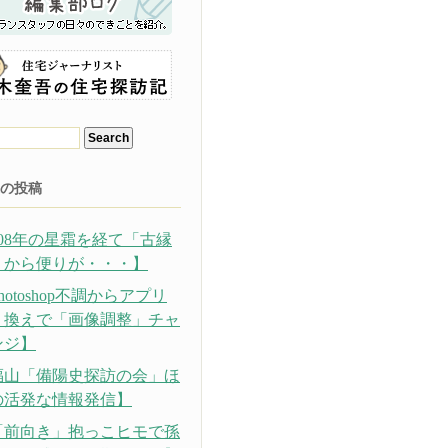
の投稿
308年の星霜を経て「古縁
」から便りが・・・】
hotoshop不調からアプリ
り換えで「画像調整」チャ
ンジ】
福山「備陽史探訪の会」ほ
の活発な情報発信】
「前向き」抱っこヒモで孫