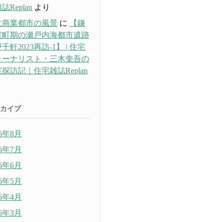
誌Replan
より
世商業都市の風景
に
【鎌
室町期の瀬戸内海都市遺跡
千軒2023再訪-1】 | 住宅
ャーナリスト・三木奎吾の
探訪記｜住宅雑誌Replan
り
カイブ
26年8月
26年7月
26年6月
26年5月
26年4月
26年3月