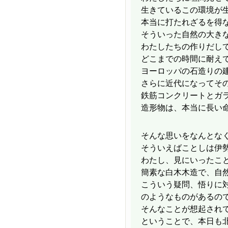
生きているこの環境が
本当に打たれざるを得
そういった自然の大き
わたしたちの作りだし
どこまでの時間に耐え
ヨーロッパの石造りの
さらに近代になってそ
鉄筋コンクリートとガ
造形物は、本当に長い
そんな思いをなんとな
そういえばことしは伊勢
わたし、見にいったこ
簡素な白木木造で、自
こういう疑問、悟りに
のようなものがあるの
そんなことが想起され
ということで、本日も