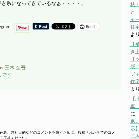
好き系になってきているなぁ・・・・。
核
と「
ャ
egram
Reddit
住宅
よ
【
き
【
版／
by 三木 奎吾
ジ
人です
住宅
よ
【
車
に
退。
示】
込み、営利目的などのコメントを防ぐために、投稿された全てのコメ
三
ご了承ください。」