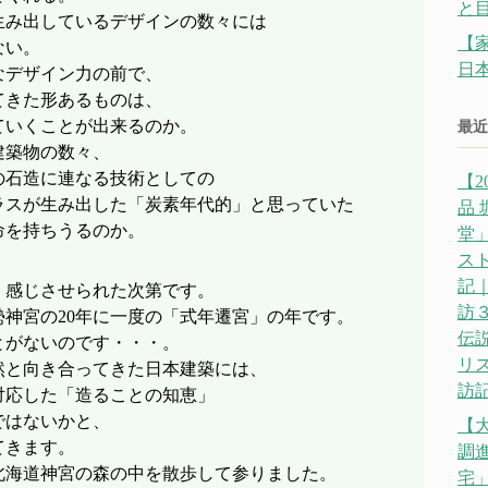
と
生み出しているデザインの数々には
【
ない。
日
なデザイン力の前で、
てきた形あるものは、
ていくことが出来るのか。
最近
建築物の数々、
の石造に連なる技術としての
【2
ラスが生み出した「炭素年代的」と思っていた
品
命を持ちうるのか。
堂」
ス
記｜
く感じさせられた次第です。
訪
神宮の20年に一度の「式年遷宮」の年です。
伝説
とがないのです・・・。
リ
然と向き合ってきた日本建築には、
訪記
対応した「造ることの知恵」
ではないかと、
【
てきます。
調
北海道神宮の森の中を散歩して参りました。
宅」