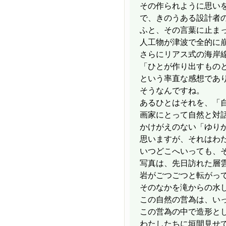
その作られように思い
で、きのうある設計者
ふと、その言葉に止ま
人工物が津波で全的に
さらにリアス式の海岸
「ひとが作り出すもの
という率直な感想であ
そうなんですね。
あるひとはそれを、「
画家にとって自然と対
かけがえのない「ゆり
思いますが、それはわ
いつどこへいっても、
写真は、先日訪れた層
岩がごつごつと転がっ
そのなかを滝からの水
この自然の営為は、い
この営為の中で造形と
わたしたちに垣間見せ