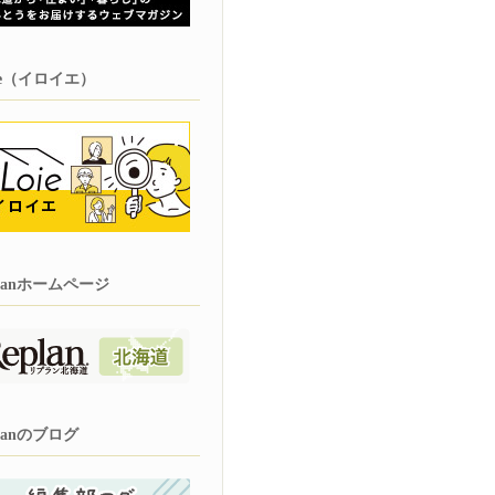
oie（イロイエ）
planホームページ
planのブログ