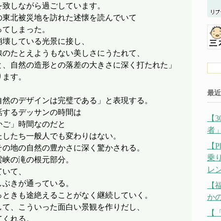
を致しながら過ごしています。
の東北被災地を訪れた述懐を読んでいて
ってしまった。
崩壊している光景に接し、
線のたとえようもない美しさにうたれて、
と、自然の造形との落差の大きさに深く打たれた」
ります。
最近
自然のデザインは完璧である」と表現する。
話するデッサンの時間は
【
かご」時間なのだと
者
たしたち一般人でも変わりはない。
【P
その地の自然の豊かさに深く驚かされる。
乗
雲峡の滝の根元部分。
レ
ていて、
しぶきが通っている。
【
っときも途絶えることがなく継続していく。
か
して、こういった面白い景観を作りだし、
【
てくれる。