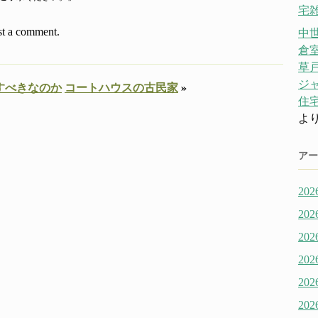
宅雑
st a comment.
中
倉
草戸
ジ
すべきなのか
コートハウスの古民家
»
住宅
よ
アー
20
20
20
20
20
20