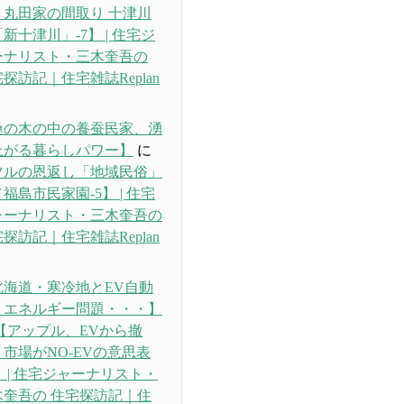
・丸田家の間取り 十津川
新十津川」-7】 | 住宅ジ
ーナリスト・三木奎吾の
探訪記｜住宅雑誌Replan
り
桑の木の中の養蚕民家、湧
上がる暮らしパワー】
に
ツルの恩返し「地域民俗」
福島市民家園-5】 | 住宅
ャーナリスト・三木奎吾の
探訪記｜住宅雑誌Replan
り
北海道・寒冷地とEV自動
、エネルギー問題・・・】
【アップル、EVから撤
市場がNO-EVの意思表
 | 住宅ジャーナリスト・
木奎吾の 住宅探訪記｜住