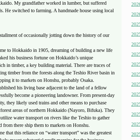
kaido. My grandfather worked in lumber, but suffered
20
ds. He switched to farming. A handmade house using local
20
20
20
llment of occasionally jotting down the history of our
20
me to Hokkaido in 1905, dreaming of building a new life
20
staked his business fortune on Hokkaido’s unique
20
rich in timber, a key building material. There are traces of
ing timber from the forests along the Teshio River basin in
20
pping it to markets on Honshu, probably Osaka.
20
ablished his living base adjacent to the land of a fellow
20
sfully become a pioneering landowner. From present-day
, they likely used trains and other means to purchase
20
forest areas of northern Hokkaido (Nayoro, Bifuka). They
20
 utilize water transport on rivers like the Teshio to gather
20
and from there ship them to markets on Honshu.
ine that this reliance on “water transport” was the greatest
20