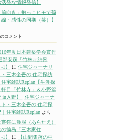
の活発な情報発信】
「前向き」抱っこヒモで孫
目線・感性の同期（笑）】
のコメント
016年度日本建築学会賞作
 堀部安嗣「竹林寺納骨
-1】
に
住宅ジャーナリ
ト・三木奎吾の 住宅探訪
住宅雑誌Replan【生涯探
３軒目「竹林寺」＆小野篁
 in入野】 | 住宅ジャーナ
スト・三木奎吾の 住宅探
｜住宅雑誌Replan
より
大嘗祭に麁服（あらたえ）
進の徳島「三木家住
-1】
に
【山間集落の中