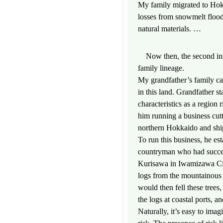
My family migrated to Hok
losses from snowmelt floo
natural materials. …
Now then, the second insta
family lineage.
My grandfather’s family ca
in this land. Grandfather 
characteristics as a region 
him running a business cutt
northern Hokkaido and shi
To run this business, he est
countryman who had succes
Kurisawa in Iwamizawa City
logs from the mountainous 
would then fell these trees,
the logs at coastal ports, 
Naturally, it’s easy to imag