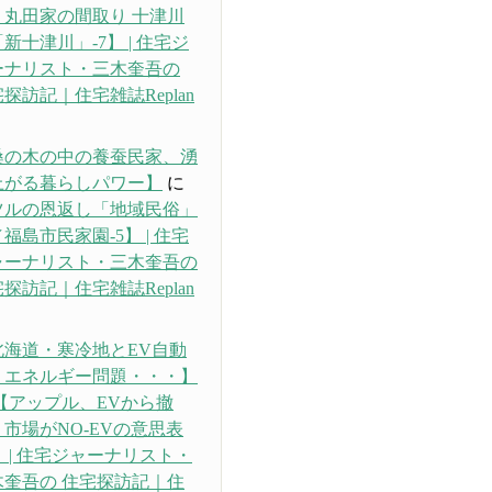
・丸田家の間取り 十津川
新十津川」-7】 | 住宅ジ
ーナリスト・三木奎吾の
探訪記｜住宅雑誌Replan
り
桑の木の中の養蚕民家、湧
上がる暮らしパワー】
に
ツルの恩返し「地域民俗」
福島市民家園-5】 | 住宅
ャーナリスト・三木奎吾の
探訪記｜住宅雑誌Replan
り
北海道・寒冷地とEV自動
、エネルギー問題・・・】
【アップル、EVから撤
市場がNO-EVの意思表
 | 住宅ジャーナリスト・
木奎吾の 住宅探訪記｜住