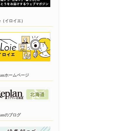
oie（イロイエ）
planホームページ
planのブログ