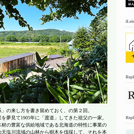
iL
Re
」の来し方を書き留めておく、の第２回。
夢見て1905年に「渡道」してきた祖父の一家。
Re
木材の豊富な供給地域である北海道の特性に事業の
の天塩川流域の山林から樹木を伐採して、それを本