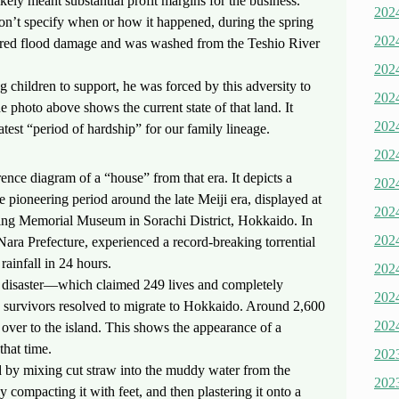
ikely meant substantial profit margins for the business.
20
on’t specify when or how it happened, during the spring
20
fered flood damage and was washed from the Teshio River
20
 children to support, he was forced by this adversity to
20
 photo above shows the current state of that land. It
20
test “period of hardship” for our family lineage.
20
ce diagram of a “house” from that era. It depicts a
20
e pioneering period around the late Meiji era, displayed at
20
ing Memorial Museum in Sorachi District, Hokkaido. In
20
ra Prefecture, experienced a record-breaking torrential
ainfall in 24 hours.
20
disaster—which claimed 249 lives and completely
20
survivors resolved to migrate to Hokkaido. Around 2,600
20
 over to the island. This shows the appearance of a
that time.
20
 by mixing cut straw into the muddy water from the
20
y compacting it with feet, and then plastering it onto a