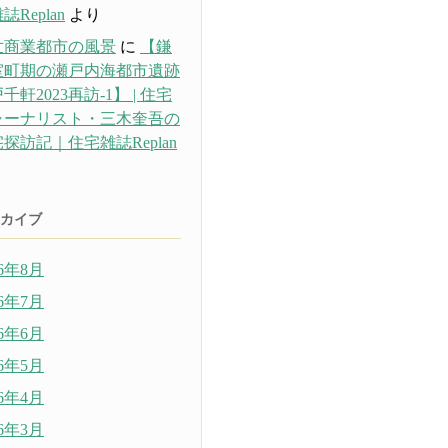
誌Replan
より
世商業都市の風景
に
【鎌
室町期の瀬戸内海都市遺跡
千軒2023再訪-1】 | 住宅
ャーナリスト・三木奎吾の
探訪記｜住宅雑誌Replan
り
カイブ
26年8月
26年7月
26年6月
26年5月
26年4月
26年3月