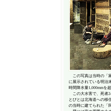
この写真は当時の「家
に展示されている明治末
時間降水量1,000m
この大水害で、死者24
とびとは北海道への移住
の当時に建てられた「