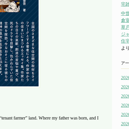
宅雑
中
倉
草戸
ジ
住宅
よ
アー
20
20
20
20
20
tenant farmer” land. Where my father was born, and I
20