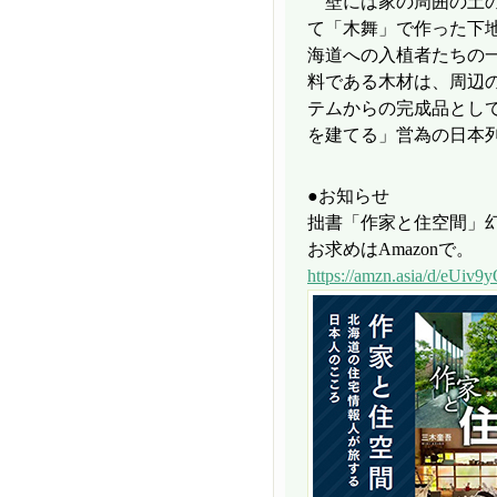
壁には家の周囲の土の
て「木舞」で作った下
海道への入植者たちの
料である木材は、周辺
テムからの完成品とし
を建てる」営為の日本
●お知らせ
拙書「作家と住空間」
お求めはAmazonで。
https://amzn.asia/d/eUiv9