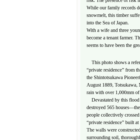
risk. The presence of risk l
While our family records d
snowmelt, this timber suf
into the Sea of Japan.
With a wife and three young
become a tenant farmer. The
seems to have been the grea
This photo shows a referen
“private residence” from th
the Shintotsukawa Pioneer
August 1889, Totsukawa, Na
rain with over 1,000mm of r
Devastated by this flood 
destroyed 565 houses—the 
people collectively crossed
“private residence” built at 
The walls were constructed
surrounding soil, thoroughl