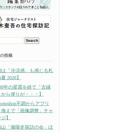
の投稿
朝は「冷涼感」も感じる札
夏 2026】
308年の星霜を経て「古縁
」から便りが・・・】
hotoshop不調からアプリ
り換えで「画像調整」チャ
ンジ】
福山「備陽史探訪の会」ほ