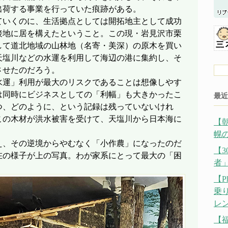
出荷する事業を行っていた痕跡がある。
いくのに、生活拠点としては開拓地主として成功
接地に居を構えたということ。この現・岩見沢市栗
して道北地域の山林地（名寄・美深）の原木を買い
天塩川などの水運を利用して海辺の港に集約し、そ
させたのだろう。
運」利用が最大のリスクであることは想像しやす
は同時にビジネスとしての「利幅」も大きかったこ
最近
つ、どのように、という記録は残っていないけれ
この木材が洪水被害を受けて、天塩川から日本海に
【
幌の
、その逆境からやむなく「小作農」になったのだ
【
在の様子が上の写真。わが家系にとって最大の「困
者
。
【P
乗
レ
【