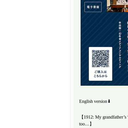
English version⬇
【1912: My grandfather’s “
too…】