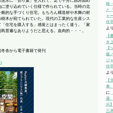
泥水に「切り藁」を入れて、足で十分に踏み固め
核
地に塗り込めていく仕様で作られている。当時の北
と「
一般的な手づくり住宅。もちろん構造材や木舞の材
ャ
の樹木が宛てられていた。現代の工業的な生産シス
住宅
て「住宅を購入する」感覚とはまったく違う。「家
よ
列島普遍なありようだと思える。血肉的・・・。
【
き
【
幻冬舎から電子書籍で発刊
版／
ジ
yO
住宅
よ
【
車
に
退。
示】
三