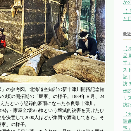
か
【
と
最近
【2
品
堂」
ス
記｜
訪
」の参考図。北海道空知郡の新十津川開拓記念館
伝説
の頃の開拓期の「民家」の様子。1889年８月、24
リ
mを超えたという記録的豪雨になった奈良県十津川。
訪記
9名・家屋全壊565棟という壊滅的被害を受けたひ
【
を決意して2600人ほどが集団で渡道してきた。そ
調
民家」の様子。
宅」