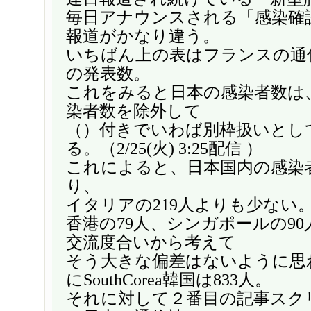
毎日アナウンスされる「感染確
報道がかなり違う。
いちばん上の表はフランスの通信
の発表数。
これをみると日本の感染者数は
染者数を除外して
（）付きでいわば別枠扱いとし
る。（2/25(火) 3:25配信 ）
これによると、日本国内の感染者
り、
イタリアの219人よりも少ない
香港の79人、シンガポールの9
交流度合いから考えて
そう大きな偏差はないように思
にSouthCorea韓国は833人。
それに対して２番目の記事スク