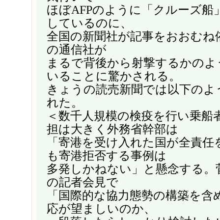
ほぼAFPのように「クルーズ船
しているのに、
全国の新聞社が記事をおおむね
の通信社が
まるで背後から射撃するかのよ
いることに驚かされる。
きょうの読売新聞では以下のよ
れた。
＜数千人規模の検疫を行い乗船
担は大きく外務省幹部は
「寄港を受け入れた国が全責任
も寄港拒否する事例は
多発しかねない」と懸念する。菅
の記者会見で
「国際的な協力態勢の構築を含
応が望ましいのか、