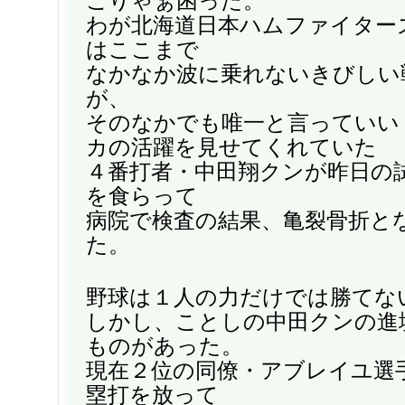
こりゃぁ困った。
わが北海道日本ハムファイター
はここまで
なかなか波に乗れないきびしい
が、
そのなかでも唯一と言っていい
カの活躍を見せてくれていた
４番打者・中田翔クンが昨日の
を食らって
病院で検査の結果、亀裂骨折と
た。
野球は１人の力だけでは勝てな
しかし、ことしの中田クンの進
ものがあった。
現在２位の同僚・アブレイユ選手
塁打を放って