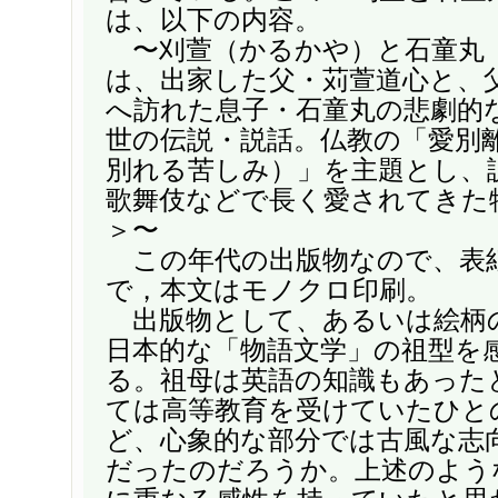
は、以下の内容。
〜刈萱（かるかや）と石童丸
は、出家した父・苅萱道心と、
へ訪れた息子・石童丸の悲劇的
世の伝説・説話。仏教の「愛別
別れる苦しみ）」を主題とし、
歌舞伎などで長く愛されてきた物
＞〜
この年代の出版物なので、表
で，本文はモノクロ印刷。
出版物として、あるいは絵柄
日本的な「物語文学」の祖型を
る。祖母は英語の知識もあった
ては高等教育を受けていたひと
ど、心象的な部分では古風な志
だったのだろうか。上述のよう