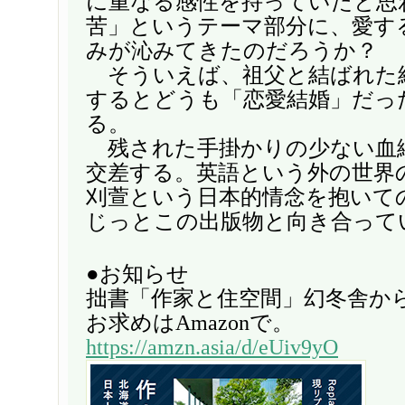
に重なる感性を持っていたと思
苦」というテーマ部分に、愛す
みが沁みてきたのだろうか？
そういえば、祖父と結ばれた
するとどうも「恋愛結婚」だっ
る。
残された手掛かりの少ない血
交差する。英語という外の世界
刈萱という日本的情念を抱いて
じっとこの出版物と向き合って
●お知らせ
拙書「作家と住空間」幻冬舎か
お求めはAmazonで。
https://amzn.asia/d/eUiv9yO