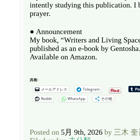
intently studying this publication. 
prayer.
● Announcement
My book, “Writers and Living Space
published as an e-book by Gentosha
Available on Amazon.
共有:
メールアドレス
Telegram
Reddit
WhatsApp
その他
Posted on
5月 9th, 2026
by 三木 