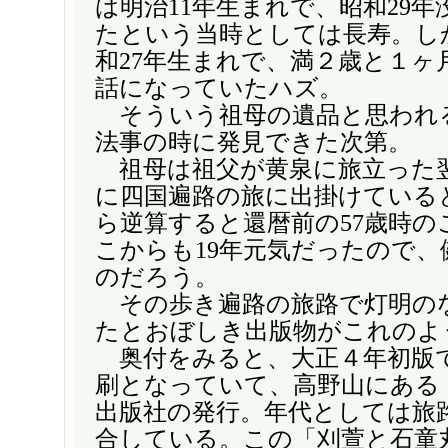
は明治11年生まれで、昭和29年
たという当時としては長寿。し
和27年生まれで、満２歳と１ヶ
話になっていたハズ。
そういう祖母の遺品と思われ
法事の時に発見できた次第。
祖母は祖父が黄泉に旅立った翌
に四国遍路の旅に出掛けている
ら逆算すると還暦前の57歳時の
こからも19年元気だったので、
のだろう。
その歩き遍路の旅路で灯明の
たとおぼしき出版物がこれのよ
奥付をみると、大正４年初版で
刷となっていて、高野山にある
出版社の発行。年代としては旅
合している。この「刈萱と石童