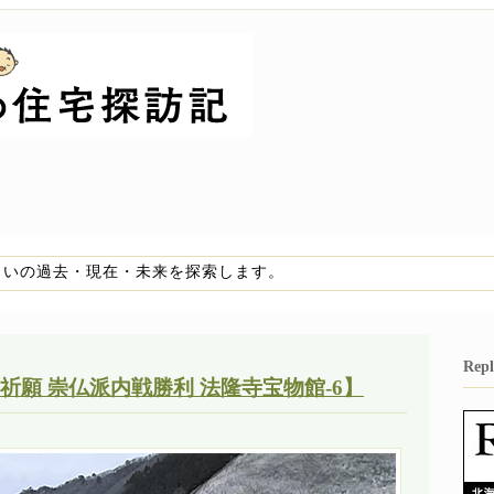
まいの過去・現在・未来を探索します。
Re
祈願 崇仏派内戦勝利 法隆寺宝物館-6】