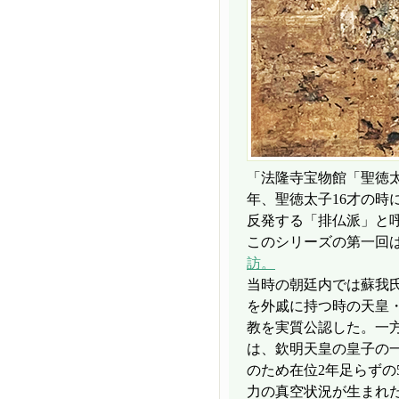
「法隆寺宝物館「聖徳太
年、聖徳太子16才の時
反発する「排仏派」と
このシリーズの第一回
訪。
当時の朝廷内では蘇我
を外戚に持つ時の天皇
教を実質公認した。一
は、欽明天皇の皇子の
のため在位2年足らずの5
力の真空状況が生まれ