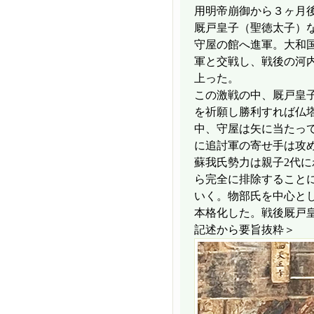
用明帝崩御から３ヶ月後
厩戸皇子（聖徳太子）
守屋の館へ進軍。大和
軍と交戦し、戦後の河
上った。
この激戦の中、厩戸皇
を祈願し勝利すれば仏
中、守屋は矢に当たっ
に追討軍の寄せ手は攻
蘇我氏勢力は親子2代
ら完全に排除すること
いく。物部氏を中心と
本格化した。戦後厩戸皇
記述から要旨抜粋＞