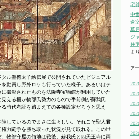
宅雑
中
倉
草戸
ジ
住宅
よ
アー
ジタル聖徳太子絵伝展で公開されていたビジュアル
20
ラを動員し野外ロケも行っていた様子。あるいはテ
会に撮影されたものを法隆寺宝物館が利用していた
20
に見える柵が物部氏勢力のもので手前側が蘇我氏
20
いる時代考証を踏まえての各種設定だろうと思え
20
参陣しているのでまさに生々しい。それこそ聖人君
20
て権力闘争を勝ち取った状況が見て取れる。この世
20
だ。物部守屋の領地は戦後、蘇我氏と四天王寺に両