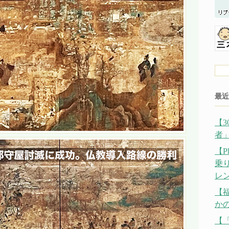
最近
【
者
【P
乗
レ
【
か
【