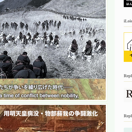
iL
Re
Re