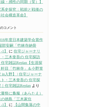
目線・感性の同期（笑）】
家系史探究：戦前と戦後の
本社会構造革命】
のコメント
016年度日本建築学会賞作
 堀部安嗣「竹林寺納骨
-1】
に
住宅ジャーナリ
ト・三木奎吾の 住宅探訪
住宅雑誌Replan【生涯探
３軒目「竹林寺」＆小野篁
 in入野】 | 住宅ジャーナ
スト・三木奎吾の 住宅探
｜住宅雑誌Replan
より
大嘗祭に麁服（あらたえ）
進の徳島「三木家住
-1】
に
【山間集落の中