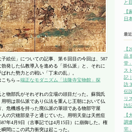
と
【
日
最近
【2
品
子絵伝」についての記事、第６回目の今回は、587
堂」
に勃発した仏教導入を進める「崇仏派」と、それに
ス
呼ばれた勢力との戦い「丁未の乱」。
記｜
はこちら→
端正なモダニズム「法隆寺宝物館」探
訪
伝説
氏と物部氏がそれぞれの立場の頭目だった。蘇我氏
リ
・用明は崇仏派であり仏法を重んじ王朝において仏
訪記
方、危機感を持った廃仏派の筆頭である物部守屋
【
一人の穴穂部皇子と通じていた。用明天皇は天然痘
調
87年4月9日（古事記では4月15日）に崩御した。権
宅」
た瞬間にこの武力衝突は起こった。