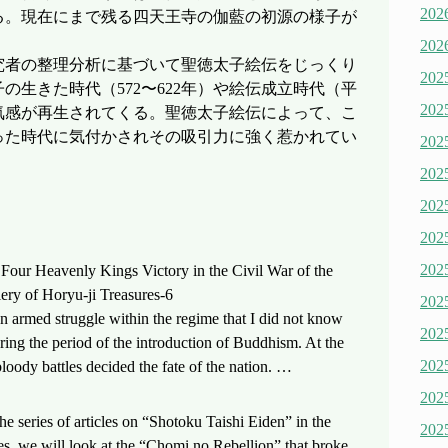
20
る。現在にまで残る四天王寺の伽藍の初源の様子が
20
究者の整理分析に基づいて聖徳太子絵伝をじっくり
20
の生きた時代（572〜622年）や絵伝成立時代（平
20
空気感が再生されてくる。聖徳太子絵伝によって、こ
った時代に気付かされその吸引力に強く惹かれてい
20
20
20
20
20
 Four Heavenly Kings Victory in the Civil War of the
ery of Horyu-ji Treasures-6
20
 armed struggle within the regime that I did not know
20
ring the period of the introduction of Buddhism. At the
20
bloody battles decided the fate of the nation. …
20
 the series of articles on “Shotoku Taishi Eiden” in the
20
es, we will look at the “Chomi no Rebellion” that broke