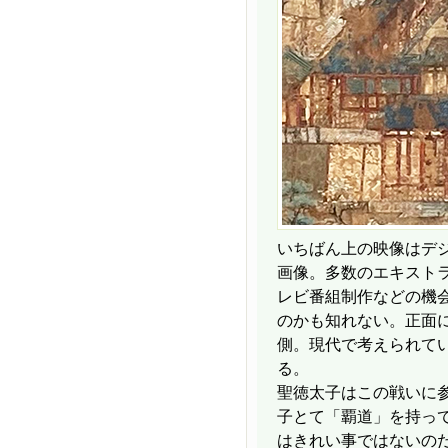
いちばん上の映像はデ
画像。多数のエキスト
レビ番組制作などの機
のかも知れない。正面
側。現代で考えられて
る。
聖徳太子はこの戦いに
子とて「覇道」を持っ
はきれい事ではないの