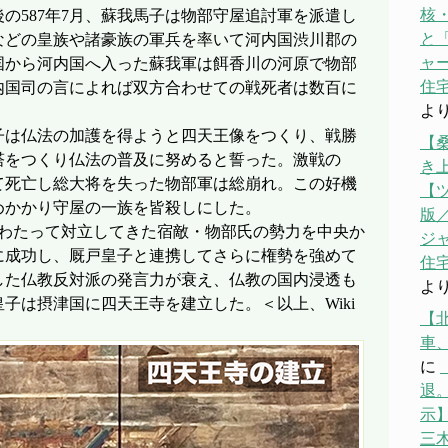
核
の587年7月、蘇我馬子は物部守屋追討軍を派遣し
と「
などの皇族や諸豪族の軍兵を率いて河内国渋川郡の
ャ
国から河内国へ入った蘇我軍は餌香川の河原で物部
住宅
内国司の言によれば双方合わせての戦死者は数百に
よ
子は仏法の加護を得ようと四天王像をつくり、戦勝
【
塔をつくり仏法の普及に努めると誓った。激戦の
き
て死亡し総大将を失った物部軍は総崩れ。この好機
【
めかかり守屋の一族を皆殺しにした。
版／
にわたって対立してきた宿敵・物部氏の勢力を中央か
ジ
に成功し、厩戸皇子と連携してさらに権勢を強めて
住宅
した仏教反対派の発言力が衰え、仏教の国内浸透も
よ
子は摂津国に四天王寺を建立した。＜以上、Wiki
【
車
に
退。
示】
三