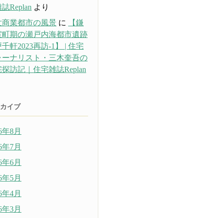
誌Replan
より
世商業都市の風景
に
【鎌
室町期の瀬戸内海都市遺跡
千軒2023再訪-1】 | 住宅
ャーナリスト・三木奎吾の
探訪記｜住宅雑誌Replan
り
カイブ
26年8月
26年7月
26年6月
26年5月
26年4月
26年3月