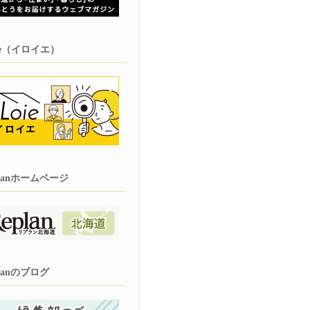
oie（イロイエ）
planホームページ
planのブログ