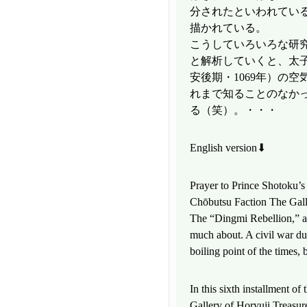
分されたといわれてい
描かれている。
こうしていろいろな研
と解析していくと、太子
安後期・1069年）の
れまで知ることのなか
る（笑）。・・・
English version⬇
Prayer to Prince Shotoku’s
Chōbutsu Faction The Gall
The “Dingmi Rebellion,” an
much about. A civil war du
boiling point of the times, 
In this sixth installment of
Gallery of Horyuji Treasur