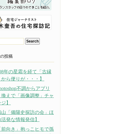
の投稿
308年の星霜を経て「古縁
」から便りが・・・】
hotoshop不調からアプリ
り換えで「画像調整」チャ
ンジ】
福山「備陽史探訪の会」ほ
の活発な情報発信】
「前向き」抱っこヒモで孫