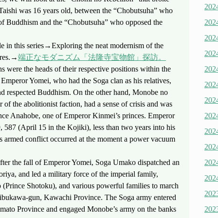
20
Taishi was 16 years old, between the “Chobutsuha” who
 of Buddhism and the “Chobutsuha” who opposed the
20
20
ticle in this series→Exploring the neat modernism of the
20
ures.→
端正なモダニズム「法隆寺宝物館」探訪。
were the heads of their respective positions within the
20
. Emperor Yomei, who had the Soga clan as his relatives,
20
and respected Buddhism. On the other hand, Monobe no
20
of the abolitionist faction, had a sense of crisis and was
nce Anahobe, one of Emperor Kinmei’s princes. Emperor
20
 587 (April 15 in the Kojiki), less than two years into his
20
is armed conflict occurred at the moment a power vacuum
20
after the fall of Emperor Yomei, Soga Umako dispatched an
20
ya, and led a military force of the imperial family,
20
(Prince Shotoku), and various powerful families to march
20
hibukawa-gun, Kawachi Province. The Soga army entered
mato Province and engaged Monobe’s army on the banks
20