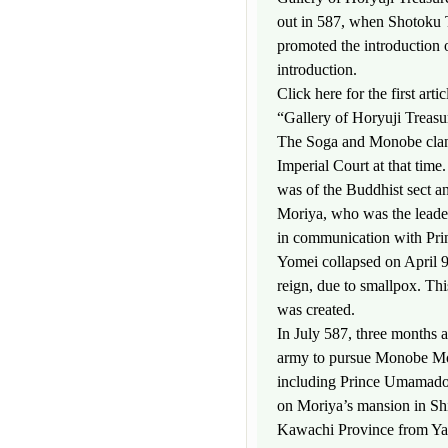
out in 587, when Shotoku 
promoted the introduction
introduction.
Click here for the first ar
“Gallery of Horyuji Treas
The Soga and Monobe clans 
Imperial Court at that time
was of the Buddhist sect 
Moriya, who was the leader 
in communication with Pri
Yomei collapsed on April 9,
reign, due to smallpox. Th
was created.
In July 587, three months 
army to pursue Monobe Mori
including Prince Umamado 
on Moriya’s mansion in S
Kawachi Province from Ya