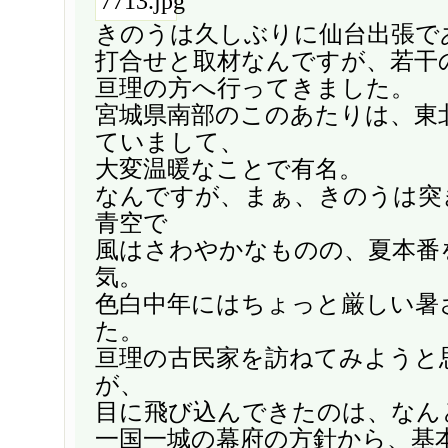
きのうは久しぶりに仙台出張で
打合せと取材なんですが、若干
亘理の方へ行ってきました。
宮城県南部のこのあたりは、東
ていまして、
大変温暖なことで有名。
なんですが、まぁ、きのうは突
青空で
風はさわやかなものの、夏本番
気。
色白中年にはちょっと厳しい暑
た。
亘理の古民家を訪ねてみようと
が、
目に飛び込んできたのは、なん
一国一城の幕府の方針から、基