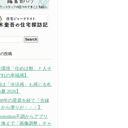
の投稿
住環境「住めば都」と人そ
ぞれの幸福感】
朝は「冷涼感」も感じる札
夏 2026】
308年の星霜を経て「古縁
」から便りが・・・】
hotoshop不調からアプリ
り換えで「画像調整」チャ