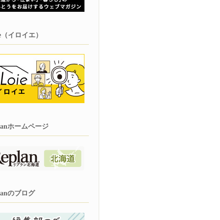
oie（イロイエ）
planホームページ
planのブログ