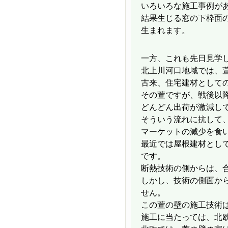
いろいろな施工事例が
結果生じる窓の下枠面
生まれます。
一方、これも先日見学
北上川河口地域では、
古来、住宅建材として
その萱ですが、戦後以
どんどん出荷が激減し
そういう流れに抗して
マーケットの減少を食
最近では屋根建材とし
です。
断熱技術の側からは、
しかし、技術の側面か
せん。
この萱の壁の施工技術
施工に当たっては、北