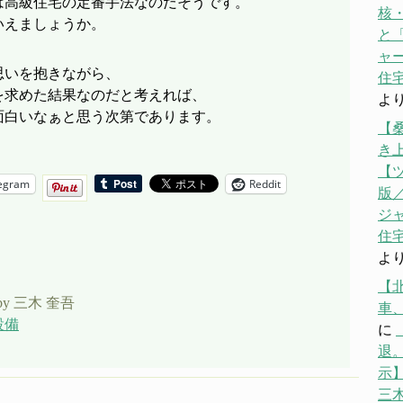
は高級住宅の定番手法なのだそうです。
核
いえましょうか。
と「
ャ
思いを抱きながら、
住宅
を求めた結果なのだと考えれば、
よ
面白いなぁと思う次第であります。
【
き
【
egram
Reddit
版／
ジ
住宅
よ
【
by 三木 奎吾
車
設備
に
退。
示】
三