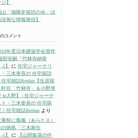
ンジ】
福山「備陽史探訪の会」ほ
の活発な情報発信】
のコメント
016年度日本建築学会賞作
 堀部安嗣「竹林寺納骨
-1】
に
住宅ジャーナリ
ト・三木奎吾の 住宅探訪
住宅雑誌Replan【生涯探
３軒目「竹林寺」＆小野篁
 in入野】 | 住宅ジャーナ
スト・三木奎吾の 住宅探
｜住宅雑誌Replan
より
大嘗祭に麁服（あらたえ）
進の徳島「三木家住
-1】
に
【山間集落の中