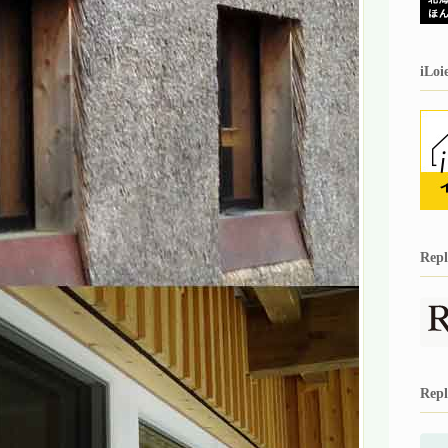
iL
Re
Re