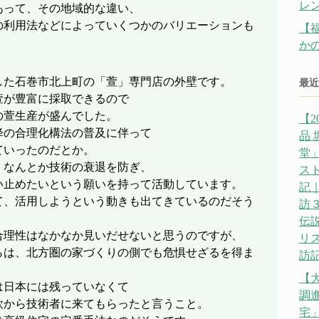
レ
あって、その地域的な違い、
の利用法などによっていくつかのバリエーションも
【
か
した石巻市北上町の「萱」専門店の外壁です。
最近
萱が豊富に採取できるので
の萱生産が盛んでした。
【2
降の合理化構法の普及に伴って
品
ていったのだとか。
堂」
、なんとか技術の衰退を防ぎ、
ス
い止めたいという願いを持って活動しています。
記｜
て、活用しようという動きも出てきているのだそう
訪
伝説
合理性はなかなか見いだせないと思うのですが、
リ
らは、北方圏の家づくりの側でも危惧せざるを得ま
訪記
【
は日本には残っていなくて
調
欧から技術者に来てもらったと言うこと。
宅」