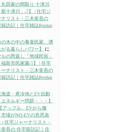
・丸田家の間取り 十津川
新十津川」-7】 | 住宅ジ
ーナリスト・三木奎吾の
探訪記｜住宅雑誌Replan
り
桑の木の中の養蚕民家、湧
上がる暮らしパワー】
に
ツルの恩返し「地域民俗」
福島市民家園-5】 | 住宅
ャーナリスト・三木奎吾の
探訪記｜住宅雑誌Replan
り
北海道・寒冷地とEV自動
、エネルギー問題・・・】
【アップル、EVから撤
市場がNO-EVの意思表
 | 住宅ジャーナリスト・
木奎吾の 住宅探訪記｜住