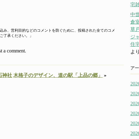
宅雑
中
倉
草戸
込み、営利目的などのコメントを防ぐために、投稿された全てのコメ
ご了承ください。」
ジ
住宅
st a comment.
よ
アー
石神社
木格子のデザイン、道の駅「上品の郷」
»
20
20
20
20
20
20