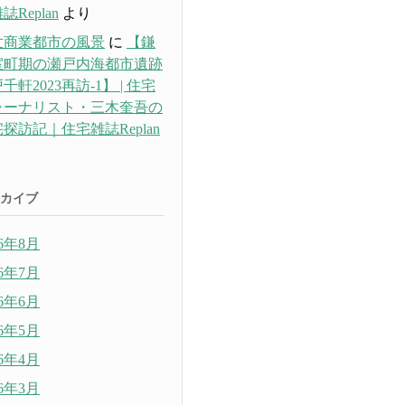
誌Replan
より
世商業都市の風景
に
【鎌
室町期の瀬戸内海都市遺跡
千軒2023再訪-1】 | 住宅
ャーナリスト・三木奎吾の
探訪記｜住宅雑誌Replan
り
カイブ
26年8月
26年7月
26年6月
26年5月
26年4月
26年3月