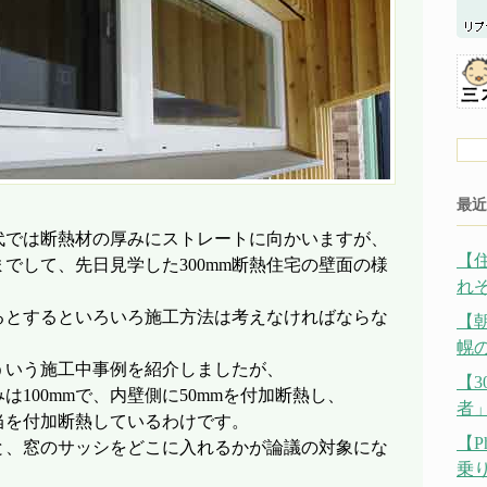
最近
代では断熱材の厚みにストレートに向かいますが、
【
でして、先日見学した300mm断熱住宅の壁面の様
れ
れるとするといろいろ施工方法は考えなければならな
【
幌の
ういう施工中事例を紹介しましたが、
【
は100mmで、内壁側に50mmを付加断熱し、
者
相当を付加断熱しているわけです。
【P
と、窓のサッシをどこに入れるかが論議の対象にな
乗