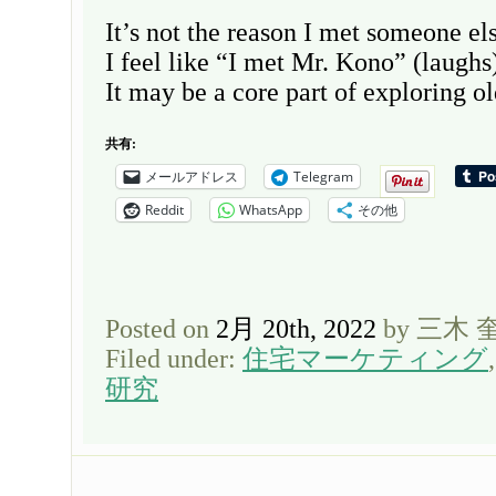
It’s not the reason I met someone els
I feel like “I met Mr. Kono” (laughs
It may be a core part of exploring ol
共有:
メールアドレス
Telegram
Reddit
WhatsApp
その他
Posted on
2月 20th, 2022
by 三木 
Filed under:
住宅マーケティング
研究