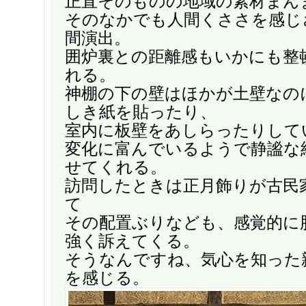
正直そのものの地域の素材まん
そのなかでも人間くささを感じ
間演出。
囲炉裏との距離感もいかにも整
れる。
神棚の下の壁はほかが土壁なの
しき紙を貼ったり、
室内に板壁をあしらったりして
変化に富んでいるようで静謐な
せてくれる。
訪問したときは正月飾りが古民
て
その配置ぶりなども、感覚的に
強く訴えてくる。
そうなんですね、気心を知った
を感じる。