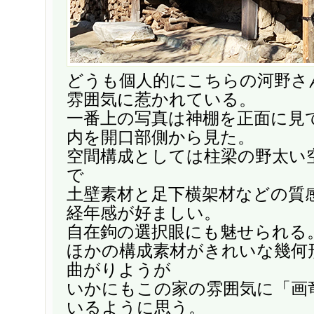
どうも個人的にこちらの河野さ
雰囲気に惹かれている。
一番上の写真は神棚を正面に見
内を開口部側から見た。
空間構成としては柱梁の野太い
で
土壁素材と足下横架材などの質
経年感が好ましい。
自在鉤の選択眼にも魅せられる
ほかの構成素材がきれいな幾何
曲がりようが
いかにもこの家の雰囲気に「画
いるように思う。