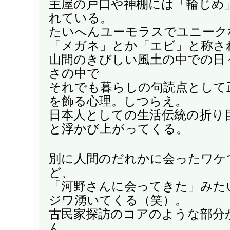
主屋の戸口や神棚には「輪じめ
れている。
たいへんユーモラスでユニーク
「メガネ」とか「エビ」と称さ
山間のきびしい風土の中での日
さの中で
それでも暮らしの句読点として
を飾る心理。しつらえ。
日本人としての生活伝統の折り
と浮かび上がってくる。
別に人間のだれかに会ったワケ
ど、
「河野さんに会ってきた」みた
ジワ湧いてくる（笑）。
古民家探訪のコアのような部分
ん。