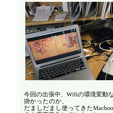
今回の出張中、Wifiの環境変
掛かったのか、
だましだまし使ってきたMacbookPr