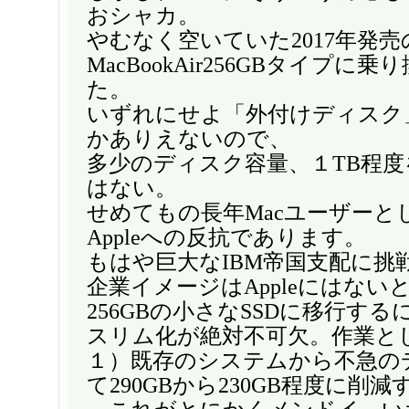
おシャカ。
やむなく空いていた2017年発売
MacBookAir256GBタイプに
た。
いずれにせよ「外付けディスク
かありえないので、
多少のディスク容量、１TB程
はない。
せめてもの長年Macユーザーと
Appleへの反抗であります。
もはや巨大なIBM帝国支配に挑
企業イメージはAppleにはない
256GBの小さなSSDに移行す
スリム化が絶対不可欠。作業と
１）既存のシステムから不急の
て290GBから230GB程度に削減