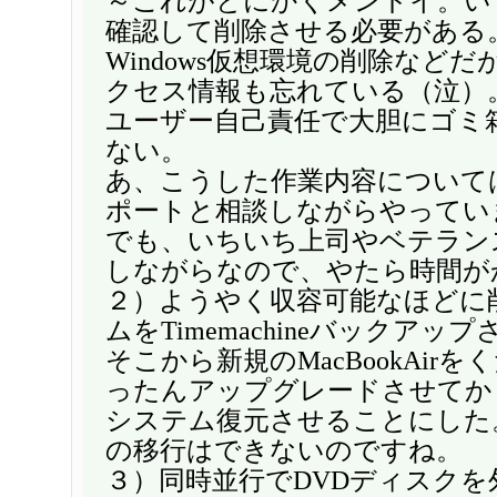
～これがとにかくメンドイ。い
確認して削除させる必要がある
Windows仮想環境の削除など
クセス情報も忘れている（泣）
ユーザー自己責任で大胆にゴミ
ない。
あ、こうした作業内容については一
ポートと相談しながらやってい
でも、いちいち上司やベテラン
しながらなので、やたら時間が
２）ようやく収容可能なほどに
ムをTimemachineバックアッ
そこから新規のMacBookAirをく
ったんアップグレードさせてか
システム復元させることにした
の移行はできないのですね。
３）同時並行でDVDディスクを