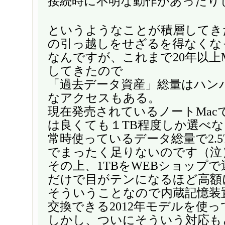
接続時に不明な動作があったり
というようなことが積層してき
の引っ越しをせざるを得なくな
なんですが、これまで20年以上
してきたので
「過去データ資産」総量はハン
なアクセスもある。
現在発売されているノートMac
は良くても１TB程度しか選べな
常時使っているデータ総量で2.5
でまったく足りないのです（泣
その上、1TBをWEBショップ
だけで目がテンになるほど高額
そういうことなので内蔵記憶装
交換できる2012年モデルを使
しかし、ついにそういう対応も