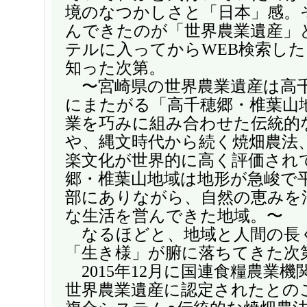
境のなつかしさと「日本」感。
んできたのが「世界農業遺産」
テルに入ってからWEB検索し
知った次第。
〜宮崎県の世界農業遺産は高千
にまたがる「高千穂郷・椎葉山
業を巧みに組み合わせた伝統的
や、縄文時代から続く焼畑農法
楽文化が世界的に高く評価され
郷・椎葉山地域は地形が急峻で
部にありながら、自然の恵みを
な生活を営んできた地域。〜
なるほどと、地域と人間の長
「生き様」が腑に落ちてきた次
2015年12月に国連食糧農業機
世界農業遺産に認定されたとの