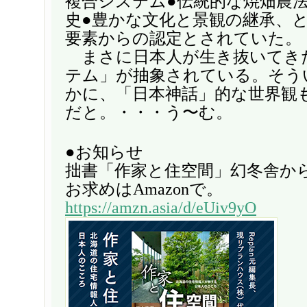
複合システム●伝統的な焼畑農法
史●豊かな文化と景観の継承、
要素からの認定とされていた。
まさに日本人が生き抜いてき
テム」が抽象されている。そう
かに、「日本神話」的な世界観
だと。・・・う〜む。
●お知らせ
拙書「作家と住空間」幻冬舎か
お求めはAmazonで。
https://amzn.asia/d/eUiv9yO