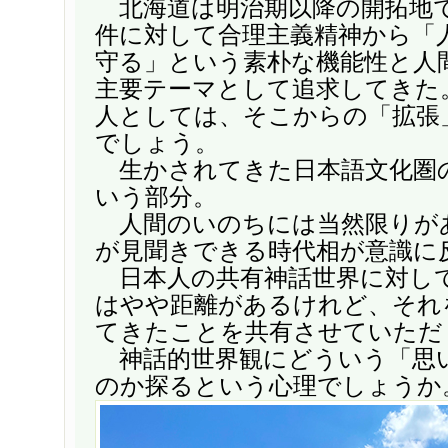
北海道は明治期以降の開拓地
件に対して合理主義精神から「
守る」という素朴な機能性と人
主要テーマとして追求してきた
人としては、そこからの「拡張
でしょう。
生かされてきた日本語文化圏
いう部分。
人間のいのちには当然限りが
が見聞きできる時代相が意識に
日本人の共有神話世界に対し
はやや距離があるけれど、それ
てきたことを共有させていただ
神話的世界観にどういう「思
のか探るという心理でしょうか