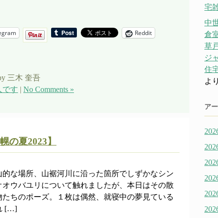
宅雑
中
egram
Reddit
倉
草戸
ジ
住宅
by 三木 奎吾
よ
人です
|
No Comments »
アー
20
の夏2023】
20
20
山的な場所、山裾河川に沿った箇所でしずかなシン
20
オオウバユリについて触れましたが、本日はその散
20
物たちのポーズ。１枚は偶然、就寝中の夢見ている
[…]
20