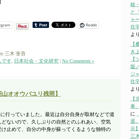
]
核
と「
ャ
egram
Reddit
住宅
よ
【
き
by 三木 奎吾
【
人です
,
日本社会・文化研究
|
No Comments »
版／
ジ
住宅
よ
円山オオウバユリ残照】
【
車
に
道東に行っていました。最近は自分自身が取材などで道
退。
んどないので、久しぶりの自然とのふれあい、空気
示】
受け止めて、自分の中身が蘇ってくるような独特の
三