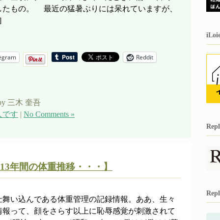
したもの。 最近の猛暑ぶりには呆れていますが、
]
iL
egram
Reddit
by 三木 奎吾
人です
|
No Comments »
Re
13年間の体重推移・・・】
Re
舞い込んである体重管理の記録情報。ああ、生々
情報って、顔をさらす以上に恥辱感覚が刺激されて