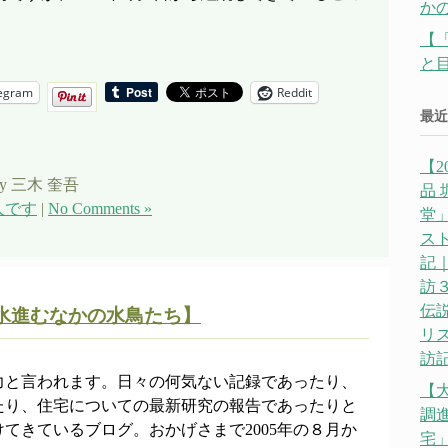
か
【
と
egram
Reddit
最近
【2
y 三木 奎吾
品
人です
|
No Comments »
堂」
ス
記｜
訪
伝説
 結氷進むなかの水鳥たち】
リ
訪記
力と言われます。日々の何気ない記録であったり、
【
たり、住宅についての最新研究の報告であったりと
調
てきているブログ。おかげさまで2005年の８月か
宅」