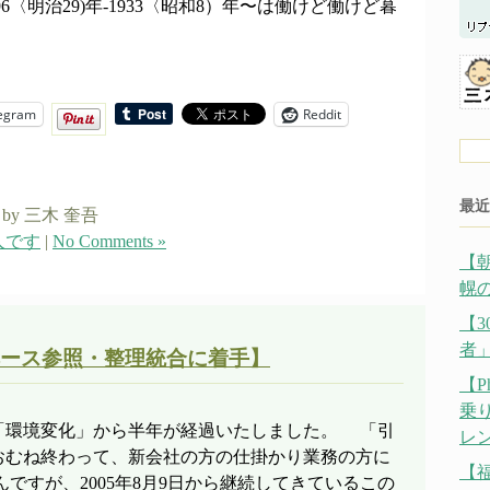
6〈明治29)年-1933〈昭和8）年〜は働けど働けど暮
egram
Reddit
最近
by 三木 奎吾
人です
|
No Comments »
【
幌の
【
者
ース参照・整理統合に着手】
【P
乗
環境変化」から半年が経過いたしました。 「引
レ
おむね終わって、新会社の方の仕掛かり業務の方に
【
ですが、2005年8月9日から継続してきているこの