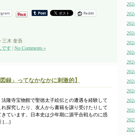
20
egram
Reddit
20
20
20
y 三木 奎吾
20
人です
|
No Comments »
20
20
20
図録」ってなかなかに刺激的】
20
20
・法隆寺宝物館で聖徳太子絵伝との遭遇を経験して
20
これ探究したり、友人から書籍を譲り受けたりして
20
てきています。日本史は少年期に源平合戦ものに惑
20
[…]
20