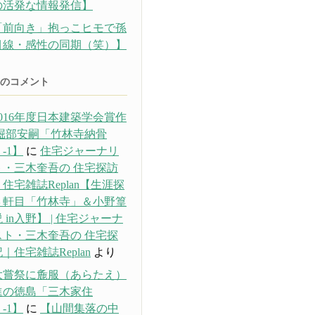
の活発な情報発信】
「前向き」抱っこヒモで孫
目線・感性の同期（笑）】
のコメント
016年度日本建築学会賞作
 堀部安嗣「竹林寺納骨
-1】
に
住宅ジャーナリ
ト・三木奎吾の 住宅探訪
住宅雑誌Replan【生涯探
３軒目「竹林寺」＆小野篁
 in入野】 | 住宅ジャーナ
スト・三木奎吾の 住宅探
｜住宅雑誌Replan
より
大嘗祭に麁服（あらたえ）
進の徳島「三木家住
-1】
に
【山間集落の中