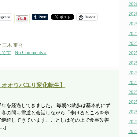
20
20
egram
Reddit
20
20
20
y 三木 奎吾
人です
|
No Comments »
20
20
20
20
 オオウバユリ変化転生】
20
20
半年を経過してきました。 毎朝の散歩は基本的にず
20
。冬の間も雪道と会話しながら「歩けるところを歩
で継続してきています。ことしはその上で食事改善
20
…]
20