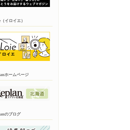
oie（イロイエ）
planホームページ
planのブログ