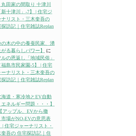
・丸田家の間取り 十津川
新十津川」-7】 | 住宅ジ
ーナリスト・三木奎吾の
探訪記｜住宅雑誌Replan
り
桑の木の中の養蚕民家、湧
上がる暮らしパワー】
に
ツルの恩返し「地域民俗」
福島市民家園-5】 | 住宅
ャーナリスト・三木奎吾の
探訪記｜住宅雑誌Replan
り
北海道・寒冷地とEV自動
、エネルギー問題・・・】
【アップル、EVから撤
市場がNO-EVの意思表
 | 住宅ジャーナリスト・
木奎吾の 住宅探訪記｜住