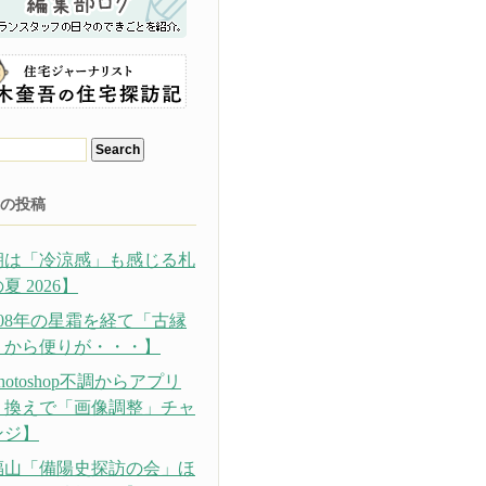
の投稿
朝は「冷涼感」も感じる札
夏 2026】
308年の星霜を経て「古縁
」から便りが・・・】
hotoshop不調からアプリ
り換えで「画像調整」チャ
ンジ】
福山「備陽史探訪の会」ほ