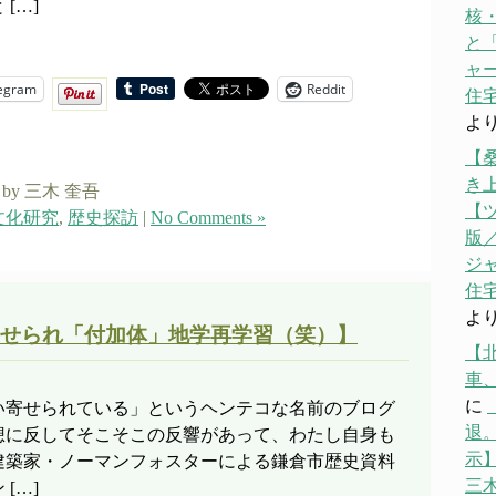
[…]
核
と「
ャ
egram
Reddit
住宅
よ
【
き
by 三木 奎吾
【
文化研究
,
歴史探訪
|
No Comments »
版／
ジ
住宅
よ
せられ「付加体」地学再学習（笑）】
【
車
に
い寄せられている」というヘンテコな名前のブログ
退。
想に反してそこそこの反響があって、わたし自身も
示】
建築家・ノーマンフォスターによる鎌倉市歴史資料
三
[…]