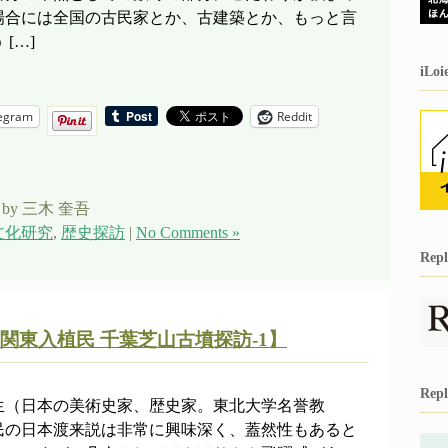
場合には全国の古民家とか、古建築とか、もっと言
[…]
iL
egram
Reddit
by 三木 奎吾
文化研究
,
歴史探訪
|
No Comments »
Re
関東入植民 千葉芝山古墳探訪-1】
Re
生（日本の美術史家、歴史家。東北大学名誉教
民の日本渡来説は非常に興味深く、蓋然性もあると