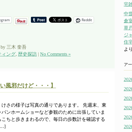
宅雑
中
egram
Reddit
倉
草戸
ジ
住宅
by 三木 奎吾
よ
ティング
,
歴史探訪
|
No Comments »
アー
20
い風邪だけど・・・】
20
20
、けさの様子は写真の通りであります。 先週末、東
20
ャパンホームショーなど参観のために出張していま
20
ちこちと歩きまわるので、毎日の歩数計を確認する
…]
20