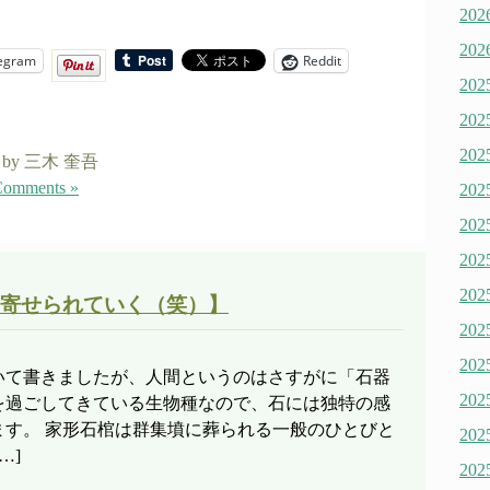
20
20
egram
Reddit
20
20
20
by 三木 奎吾
omments »
20
20
20
20
寄せられていく（笑）】
20
20
いて書きましたが、人間というのはさすがに「石器
20
を過ごしてきている生物種なので、石には独特の感
ます。 家形石棺は群集墳に葬られる一般のひとびと
20
…]
20