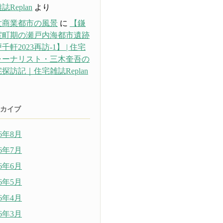
誌Replan
より
世商業都市の風景
に
【鎌
室町期の瀬戸内海都市遺跡
千軒2023再訪-1】 | 住宅
ャーナリスト・三木奎吾の
探訪記｜住宅雑誌Replan
り
カイブ
26年8月
26年7月
26年6月
26年5月
26年4月
26年3月