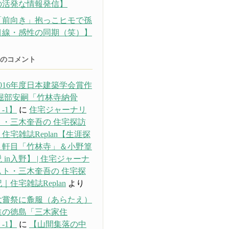
の活発な情報発信】
「前向き」抱っこヒモで孫
目線・感性の同期（笑）】
のコメント
016年度日本建築学会賞作
 堀部安嗣「竹林寺納骨
-1】
に
住宅ジャーナリ
ト・三木奎吾の 住宅探訪
住宅雑誌Replan【生涯探
３軒目「竹林寺」＆小野篁
 in入野】 | 住宅ジャーナ
スト・三木奎吾の 住宅探
｜住宅雑誌Replan
より
大嘗祭に麁服（あらたえ）
進の徳島「三木家住
-1】
に
【山間集落の中