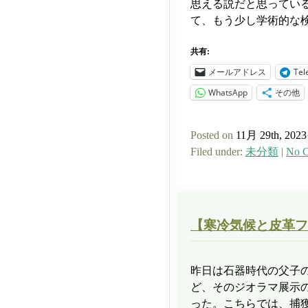
思える説だと思ってい
て、もう少し学術的な検証
共有:
メールアドレス
Tel
WhatsApp
その他
Posted on
11月 29th, 2023
Filed under:
未分類
|
No C
【寒冷気候と皮革フ
昨日は石器時代の父子
ど、そのジオラマ展示
った。こちらでは、捕