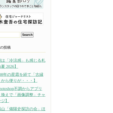
の投稿
朝は「冷涼感」も感じる札
夏 2026】
308年の星霜を経て「古縁
」から便りが・・・】
hotoshop不調からアプリ
り換えで「画像調整」チャ
ンジ】
福山「備陽史探訪の会」ほ