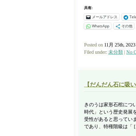
共有:
メールアドレス
Tel
WhatsApp
その他
Posted on
11月 25th, 2023
Filed under:
未分類
|
No C
【だんだん石に吸い
きのうは家形石棺につ
時代」という歴史発展
受性があると思ってい
であり、特権階級は「 [