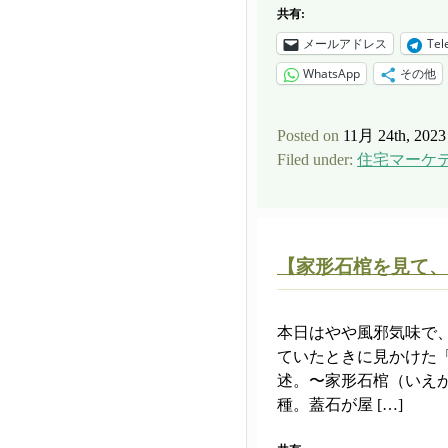
共有:
メールアドレス
Tel
WhatsApp
その他
Posted on
11月 24th, 2023
Filed under:
住宅マーケ
【家形石棺を見て、
本日はやや風邪気味で
ていたときに見かけた「家
述。〜家形石棺（いえ
種。蓋石が屋 […]