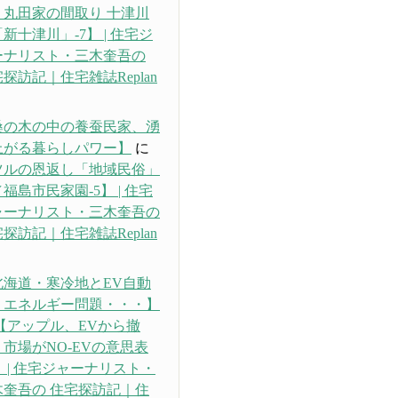
・丸田家の間取り 十津川
新十津川」-7】 | 住宅ジ
ーナリスト・三木奎吾の
探訪記｜住宅雑誌Replan
り
桑の木の中の養蚕民家、湧
上がる暮らしパワー】
に
ツルの恩返し「地域民俗」
福島市民家園-5】 | 住宅
ャーナリスト・三木奎吾の
探訪記｜住宅雑誌Replan
り
北海道・寒冷地とEV自動
、エネルギー問題・・・】
【アップル、EVから撤
市場がNO-EVの意思表
 | 住宅ジャーナリスト・
木奎吾の 住宅探訪記｜住