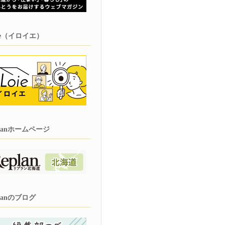
oie（イロイエ）
planホームページ
planのブログ