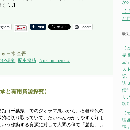
か
 […]
【
と
egram
Reddit
最近
【2
by 三木 奎吾
品
文化研究
,
歴史探訪
|
No Comments »
堂」
ス
記｜
訪
伝説
承と有用資源探究】
リ
訪記
物館（千葉県）でのジオラマ展示から。石器時代の
【
徴的に切り取っていて、たいへんわかりやすく好ま
調
という移動する資源に対して人間の側で「遊動」し
宅」