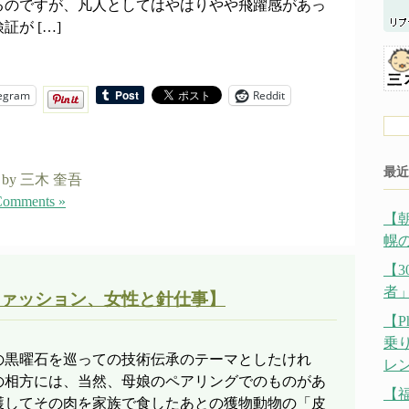
るのですが、凡人としてはやはりやや飛躍感があっ
が […]
egram
Reddit
最近
by 三木 奎吾
omments »
【
幌の
【
者
ァッション、女性と針仕事】
【P
乗
の黒曜石を巡っての技術伝承のテーマとしたけれ
レ
の相方には、当然、母娘のペアリングでのものがあ
【
獲してその肉を家族で食したあとの獲物動物の「皮