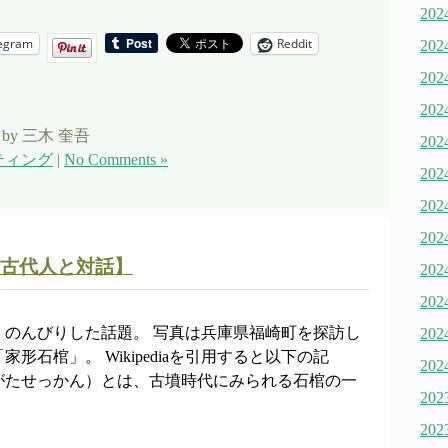
20
egram
Reddit
20
20
20
by 三木 奎吾
20
ティング
|
No Comments »
20
20
20
古代人と対話】
20
20
、のんびりした話題。 写真は兵庫県福崎町を探訪し
20
形石棺」。 Wikipediaを引用すると以下の記
20
がたせっかん）とは、古墳時代にみられる石棺の一
20
20