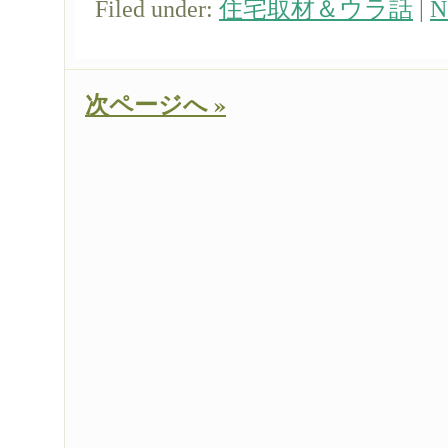
Filed under:
住宅取材＆ウラ話
|
N
次ページへ »