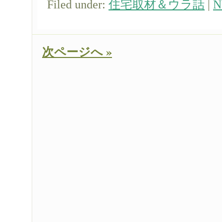
Filed under:
住宅取材＆ウラ話
|
N
次ページへ »