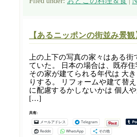
Filed under:
おとこの料理＆食
|
N
【あるニッポンの街並み景観
上の上下の写真の家々はある街
ていた。 日本の場合は、既存
その家が建てられる年代は 大
りする。 リフォームや建て替
に配慮するかしないかは 個人
[…]
共有:
メールアドレス
Telegram
Reddit
WhatsApp
その他