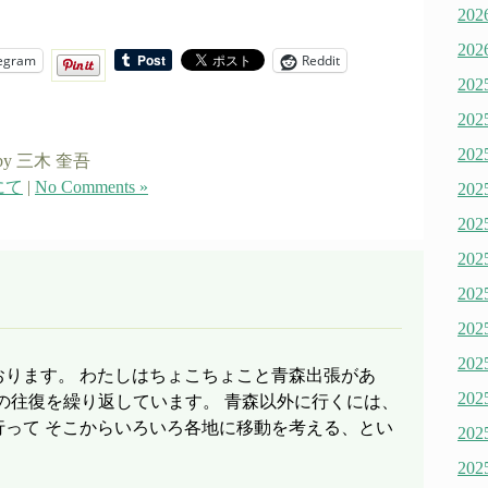
20
20
egram
Reddit
20
20
20
by 三木 奎吾
にて
|
No Comments »
20
20
20
20
20
20
おります。 わたしはちょこちょこと青森出張があ
20
での往復を繰り返しています。 青森以外に行くには、
行って そこからいろいろ各地に移動を考える、とい
20
20