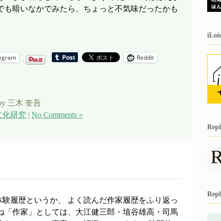
 でも暗いなかでみたら、ちょっと不気味だったかも
iL
egram
Reddit
by 三木 奎吾
文化研究
|
No Comments »
Re
Re
体験履歴というか、 よく読んだ作家履歴をふり返っ
むね「作家」としては、大江健三郎・埴谷雄高・司馬