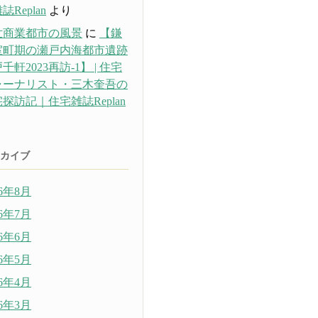
誌Replan
より
世商業都市の風景
に
【鎌
室町期の瀬戸内海都市遺跡
千軒2023再訪-1】 | 住宅
ャーナリスト・三木奎吾の
探訪記｜住宅雑誌Replan
り
カイブ
26年8月
26年7月
26年6月
26年5月
26年4月
26年3月