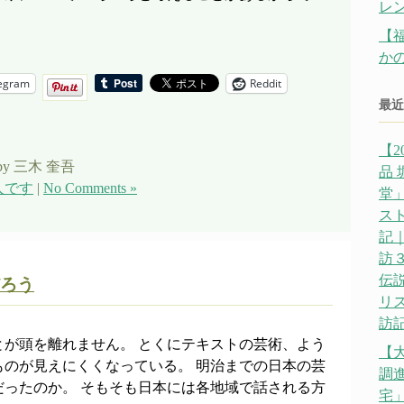
レ
【
か
egram
Reddit
最近
【2
by 三木 奎吾
品
人です
|
No Comments »
堂」
ス
記｜
訪
伝説
ろう
リ
訪記
とが頭を離れません。 とくにテキストの芸術、よう
【
ものが見えにくくなっている。 明治までの日本の芸
調
だったのか。 そもそも日本には各地域で話される方
宅」