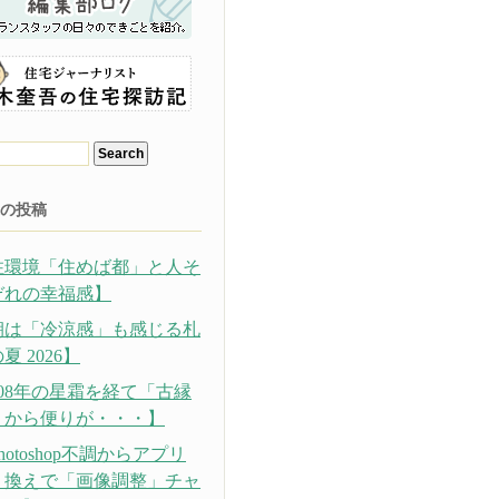
の投稿
住環境「住めば都」と人そ
ぞれの幸福感】
朝は「冷涼感」も感じる札
夏 2026】
308年の星霜を経て「古縁
」から便りが・・・】
hotoshop不調からアプリ
り換えで「画像調整」チャ