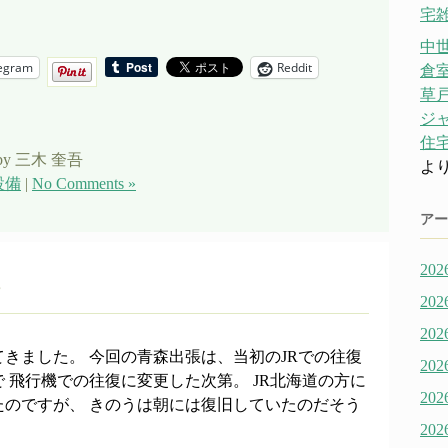
宅雑
中
egram
Reddit
倉
草戸
ジ
住宅
by 三木 奎吾
よ
設備
|
No Comments »
アー
20
20
20
きました。 今回の青森出張は、当初のJRでの往復
20
 飛行機での往復に変更した次第。 JR北海道の方に
20
たのですが、 きのうは朝には復旧していたのだそう
20