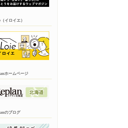
oie（イロイエ）
planホームページ
planのブログ