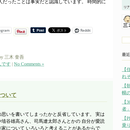
人だったことは事実だと認識しています。 時間的に
egram
Reddit
最近
by 三木 奎吾
人です
|
No Comments »
【
れ
【
幌の
ついて
【
者
の思いを書いてしまったかと反省しています。 実は
【P
や埴谷雄高さん、司馬遼太郎さんとかの 自分が愛読
乗
作家について いろいろと考えることがあるからで