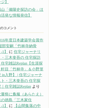
ンジ】
福山「備陽史探訪の会」ほ
の活発な情報発信】
のコメント
016年度日本建築学会賞作
 堀部安嗣「竹林寺納骨
-1】
に
住宅ジャーナリ
ト・三木奎吾の 住宅探訪
住宅雑誌Replan【生涯探
３軒目「竹林寺」＆小野篁
 in入野】 | 住宅ジャーナ
スト・三木奎吾の 住宅探
｜住宅雑誌Replan
より
大嘗祭に麁服（あらたえ）
進の徳島「三木家住
-1】
に
【山間集落の中