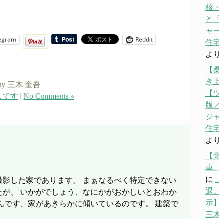
核
と「
ャ
egram
Reddit
住宅
よ
【
き
by 三木 奎吾
【
人です
|
No Comments »
版／
ジ
住宅
よ
【
車
に
撮影した家であります。 まぁなるべく特定できない
退。
たが、 いかがでしょう、なにかがおかしいとおわか
示】
んです、家があきらかに傾いているのです。 建築で
三