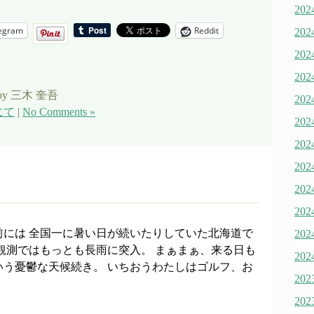
20
egram
Reddit
20
20
20
by 三木 奎吾
20
にて
|
No Comments »
20
20
20
20
20
前には 全国一に暑い日が続いたりしていた北海道で
20
観測ではもっとも長雨に突入。 まぁまぁ、来る日も
20
いう憂鬱な天候続き。 いちおうわたしはゴルフ、お
20
20