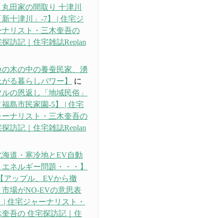
・丸田家の間取り 十津川
新十津川」-7】 | 住宅ジ
ーナリスト・三木奎吾の
探訪記｜住宅雑誌Replan
り
桑の木の中の養蚕民家、湧
上がる暮らしパワー】
に
ツルの恩返し「地域民俗」
福島市民家園-5】 | 住宅
ャーナリスト・三木奎吾の
探訪記｜住宅雑誌Replan
り
北海道・寒冷地とEV自動
、エネルギー問題・・・】
【アップル、EVから撤
市場がNO-EVの意思表
 | 住宅ジャーナリスト・
木奎吾の 住宅探訪記｜住