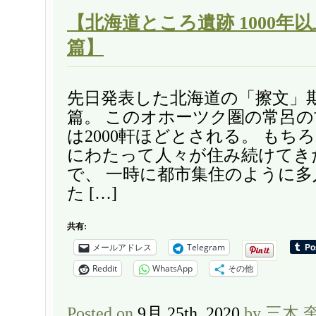
【北海道ところ遺跡 1000年
篇】
先日発表した北海道の「擦文」
篇。 このオホーツク圏の常呂
は2000軒ほどとされる。 もち
にわたって人々が住み続けてき
で、 一時に都市集住のように
た […]
共有:
メールアドレス
Telegram
Reddit
WhatsApp
その他
Posted on
9月 25th, 2020
by 三木 