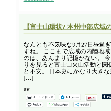
【富士山環状? 本州中部広域の9
なんとも不気味な9月27日昼過
すね。 ここまで広域の内陸地
のは、あんまり記憶がない。 
りを見ると富士山火山活動と関
と不安。 日本史にかなり大き
[…]
共有:
メールアドレス
Telegram
Reddit
WhatsApp
その他