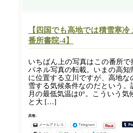
【四国でも高地では積雪寒冷
番所書院-4】
いちばん上の写真はこの番所で
パネル写真の転載。いまの高知
に位置する立川ですが、高地な
雪する気候条件なのだという。
月の最低気温は0°。こういう気
と大 […]
共有:
メールアドレス
Telegram