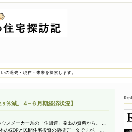
まいの過去・現在・未来を探索します。
Re
2.9％減。４−６月期経済状況】
ハウスメーカー系の「住団連」発出の資料から。 こ
本のGDPと民間住宅投資の指標データですが、 こ