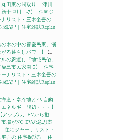
・丸田家の間取り 十津川
新十津川」-7】 | 住宅ジ
ーナリスト・三木奎吾の
探訪記｜住宅雑誌Replan
り
桑の木の中の養蚕民家、湧
上がる暮らしパワー】
に
ツルの恩返し「地域民俗」
福島市民家園-5】 | 住宅
ャーナリスト・三木奎吾の
探訪記｜住宅雑誌Replan
り
北海道・寒冷地とEV自動
、エネルギー問題・・・】
【アップル、EVから撤
市場がNO-EVの意思表
 | 住宅ジャーナリスト・
木奎吾の 住宅探訪記｜住