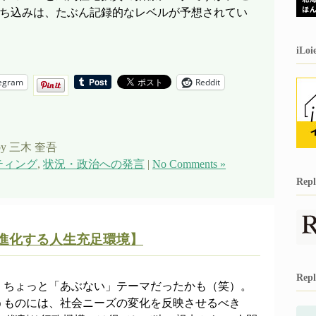
落ち込みは、たぶん記録的なレベルが予想されてい
iL
egram
Reddit
by 三木 奎吾
ティング
,
状況・政治への発言
|
No Comments »
Re
 進化する人生充足環境】
Re
、ちょっと「あぶない」テーマだったかも（笑）。
うものには、社会ニーズの変化を反映させるべき