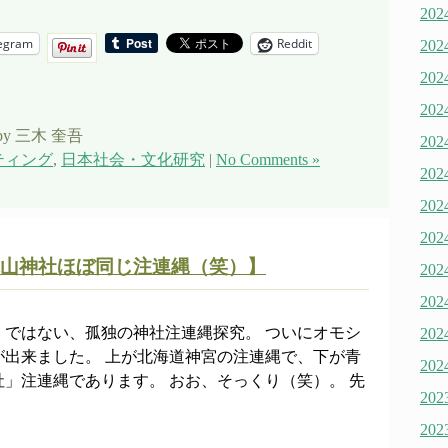
20
egram
Reddit
20
20
20
by 三木 奎吾
20
ティング
,
日本社会・文化研究
|
No Comments »
20
20
20
山神社ほぼ同じ注連縄（笑）】
20
20
、ではない、孤独の神社注連縄探究。 ついにオモシ
20
が出来ました。 上が北海道神宮の注連縄で、下が青
20
」注連縄であります。 おお、そっくり（笑）。 先
20
20