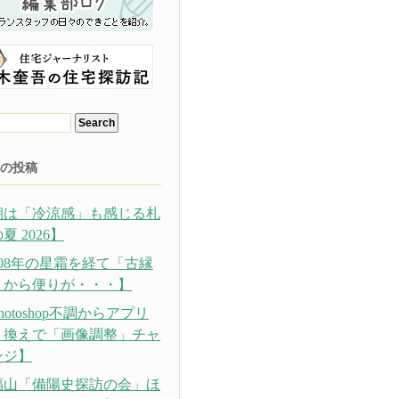
の投稿
朝は「冷涼感」も感じる札
夏 2026】
308年の星霜を経て「古縁
」から便りが・・・】
hotoshop不調からアプリ
り換えで「画像調整」チャ
ンジ】
福山「備陽史探訪の会」ほ