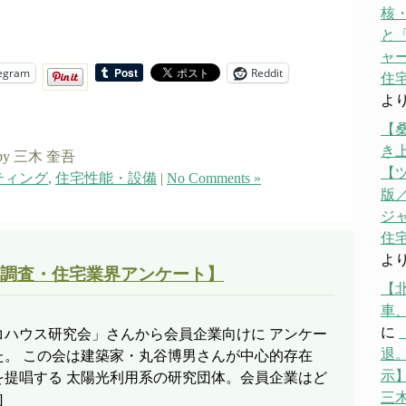
核
と「
ャ
egram
Reddit
住宅
よ
【
き
by 三木 奎吾
【
ティング
,
住宅性能・設備
|
No Comments »
版／
ジ
住宅
よ
調査・住宅業界アンケート】
【
車
に
コハウス研究会」さんから会員企業向けに アンケー
退。
た。 この会は建築家・丸谷博男さんが中心的存在
示】
を提唱する 太陽光利用系の研究団体。会員企業はど
三
]