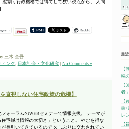
、縦割り行政機構では得てして狭い視点から、 人間
]
egram
Reddit
最近
by 三木 奎吾
ティング
,
日本社会・文化研究
|
No Comments »
【
幌の
【
者
を直視しない住宅政策の危機】
【P
乗
フォーラムのWEBセミナーで情報交換。 テーマが
レ
る住宅履歴情報の大切さ」ということ。 やむを得な
【
約が長引いてきているので 久しぶりに交わされてい