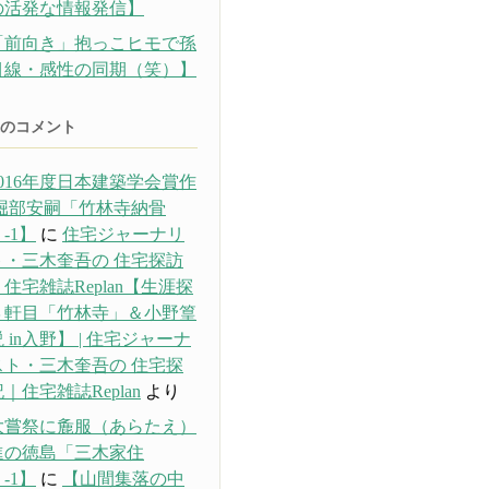
の活発な情報発信】
「前向き」抱っこヒモで孫
目線・感性の同期（笑）】
のコメント
016年度日本建築学会賞作
 堀部安嗣「竹林寺納骨
-1】
に
住宅ジャーナリ
ト・三木奎吾の 住宅探訪
住宅雑誌Replan【生涯探
３軒目「竹林寺」＆小野篁
 in入野】 | 住宅ジャーナ
スト・三木奎吾の 住宅探
｜住宅雑誌Replan
より
大嘗祭に麁服（あらたえ）
進の徳島「三木家住
-1】
に
【山間集落の中