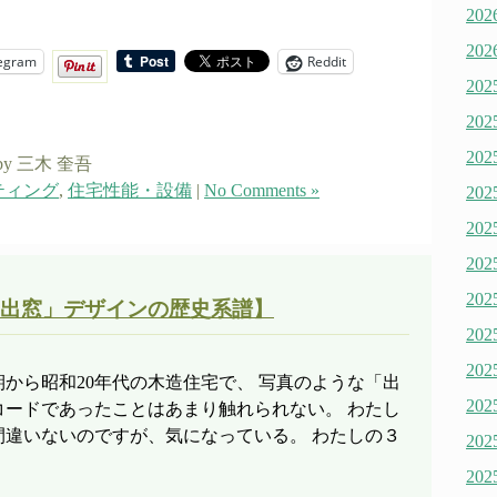
20
20
egram
Reddit
20
20
20
by 三木 奎吾
ティング
,
住宅性能・設備
|
No Comments »
20
20
20
20
出窓」デザインの歴史系譜】
20
20
から昭和20年代の木造住宅で、 写真のような「出
20
コードであったことはあまり触れられない。 わたし
間違いないのですが、気になっている。 わたしの３
20
20