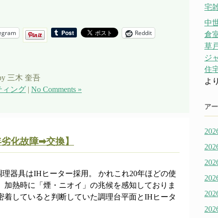
宅雑
中
egram
Reddit
倉
草戸
ジ
住宅
by 三木 奎吾
よ
ティング
|
No Comments »
アー
20
年劣化故障➡交換】
20
20
理器具はIHヒーター採用。 かれこれ20年ほどの使
20
近、加熱時に「煙・ニオイ」の兆候を感知しておりま
20
密着していると判断していた調理台平面とIHヒータ
20