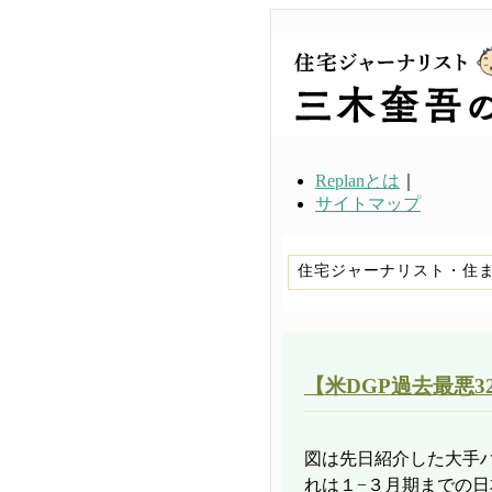
Replanとは
｜
サイトマップ
住宅ジャーナリスト・住
【米DGP過去最悪3
図は先日紹介した大手
れは１−３月期までの日