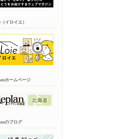
oie（イロイエ）
planホームページ
planのブログ