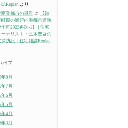
誌Replan
より
世商業都市の風景
に
【鎌
室町期の瀬戸内海都市遺跡
千軒2023再訪-1】 | 住宅
ャーナリスト・三木奎吾の
探訪記｜住宅雑誌Replan
り
カイブ
26年8月
26年7月
26年6月
26年5月
26年4月
26年3月