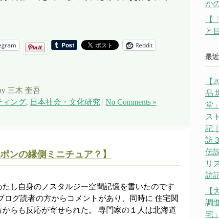
か
【
と
egram
Reddit
最近
【2
by 三木 奎吾
品
ティング
,
日本社会・文化研究
|
No Comments »
堂」
ス
記｜
訪
伝説
ポンの縁側ミニチュア？】
リ
訪記
わたし自身のノスタルジー空間記憶を書いたのです
【
ブログ読者の方からコメントがあり、同時に 住宅関
調
方からも反応が寄せられた。 専門家の１人は北海道
宅」