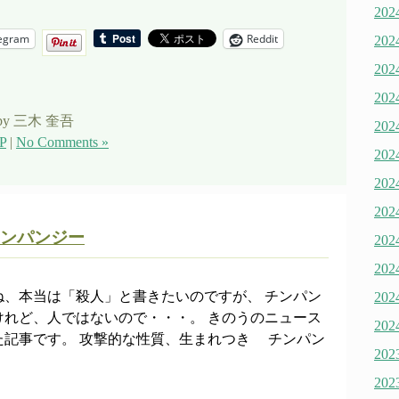
20
egram
Reddit
20
20
20
by 三木 奎吾
20
P
|
No Comments »
20
20
20
ンパンジー
20
20
ね、本当は「殺人」と書きたいのですが、 チンパン
20
けれど、人ではないので・・・。 きのうのニュース
20
た記事です。 攻撃的な性質、生まれつき チンパン
20
20