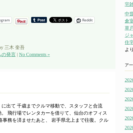
宅雑
中
egram
Reddit
倉
草戸
ジ
住宅
by 三木 奎吾
よ
への発言
|
No Comments »
アー
20
20
20
くに出て 千歳までクルマ移動で、スタッフと合流
20
動。 飛行場でレンタカーを借りて、仙台のオフィス
20
絡事務を済ませたあと、 岩手県北上まで往復。クル
20