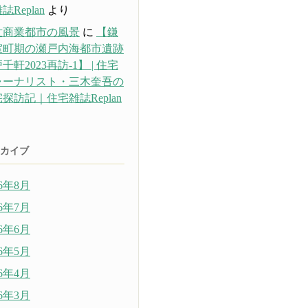
誌Replan
より
世商業都市の風景
に
【鎌
室町期の瀬戸内海都市遺跡
千軒2023再訪-1】 | 住宅
ャーナリスト・三木奎吾の
探訪記｜住宅雑誌Replan
り
カイブ
26年8月
26年7月
26年6月
26年5月
26年4月
26年3月