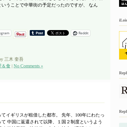
ということで中華街の予定だったのですが、 なん
iL
egram
Reddit
by 三木 奎吾
理＆食
|
No Comments »
Re
Re
てイギリスが租借した都市。 先年、100年にわたっ
って 中国に返還されて以降、１国２制度というよう