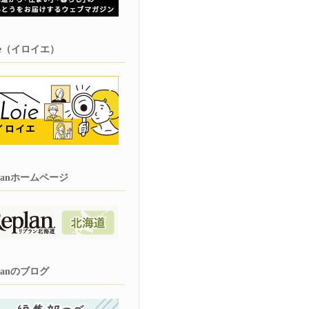
oie（イロイエ）
planホームページ
planのブログ