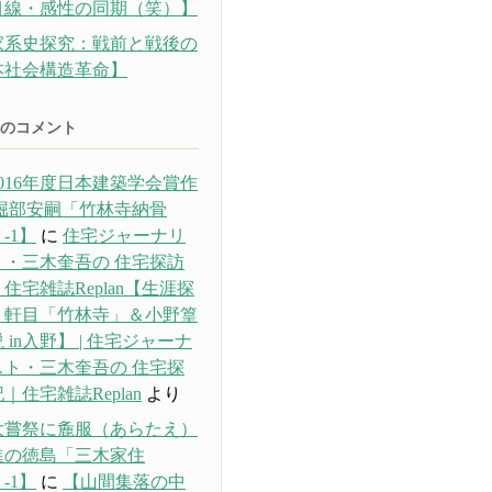
目線・感性の同期（笑）】
家系史探究：戦前と戦後の
本社会構造革命】
のコメント
016年度日本建築学会賞作
 堀部安嗣「竹林寺納骨
-1】
に
住宅ジャーナリ
ト・三木奎吾の 住宅探訪
住宅雑誌Replan【生涯探
３軒目「竹林寺」＆小野篁
 in入野】 | 住宅ジャーナ
スト・三木奎吾の 住宅探
｜住宅雑誌Replan
より
大嘗祭に麁服（あらたえ）
進の徳島「三木家住
-1】
に
【山間集落の中