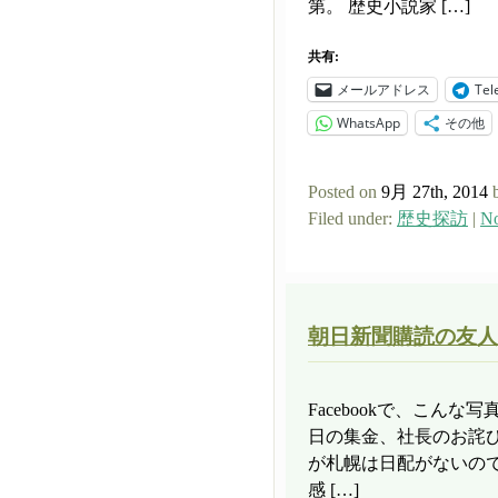
第。 歴史小説家 […]
共有:
メールアドレス
Tel
WhatsApp
その他
Posted on
9月 27th, 2014
Filed under:
歴史探訪
|
No
朝日新聞購読の友人
Facebookで、こん
日の集金、社長のお詫び
が札幌は日配がないので
感 […]