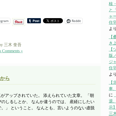
核
と「
ャ
egram
Reddit
住宅
よ
【
き
by 三木 奎吾
【
 Comments »
版／
ジ
住宅
よ
から
【
車
に
な写真がアップされていた。 添えられていた文章。 「朝
退。
のしるしとか、 なんか違うのでは、 産経にしたい
示】
。」 ということ。 なんとも、言いようのない虚脱
三