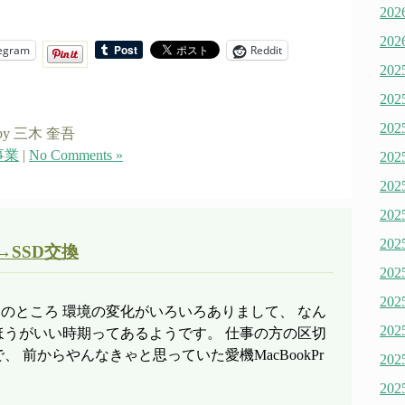
20
20
egram
Reddit
20
20
20
by 三木 奎吾
事業
|
No Comments »
20
20
20
20
→SSD交換
20
20
ここのところ 環境の変化がいろいろありまして、 なん
20
ほうがいい時期ってあるようです。 仕事の方の区切
 前からやんなきゃと思っていた愛機MacBookPr
20
20