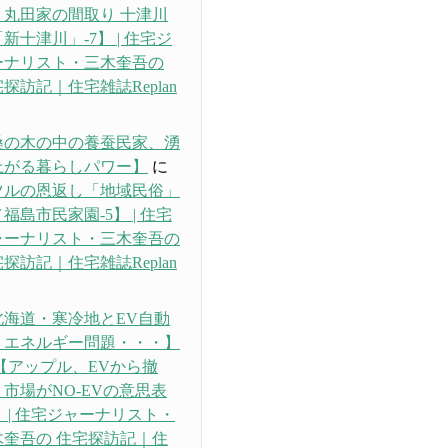
・丸田家の間取り 十津川
新十津川」-7】 | 住宅ジ
ーナリスト・三木奎吾の
探訪記｜住宅雑誌Replan
り
桑の木の中の養蚕民家、湧
上がる暮らしパワー】
に
ツルの恩返し「地域民俗」
福島市民家園-5】 | 住宅
ャーナリスト・三木奎吾の
探訪記｜住宅雑誌Replan
り
北海道・寒冷地とEV自動
、エネルギー問題・・・】
【アップル、EVから撤
市場がNO-EVの意思表
 | 住宅ジャーナリスト・
木奎吾の 住宅探訪記｜住