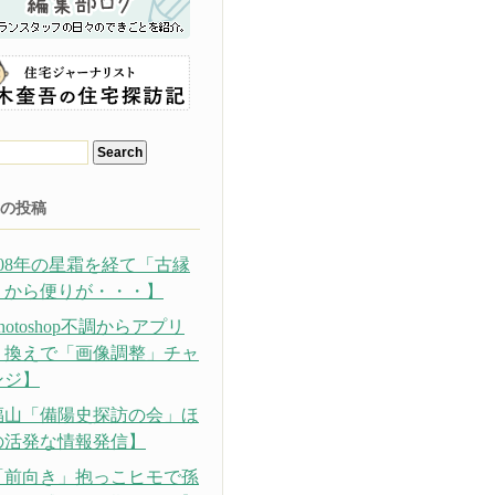
の投稿
308年の星霜を経て「古縁
」から便りが・・・】
hotoshop不調からアプリ
り換えで「画像調整」チャ
ンジ】
福山「備陽史探訪の会」ほ
の活発な情報発信】
「前向き」抱っこヒモで孫