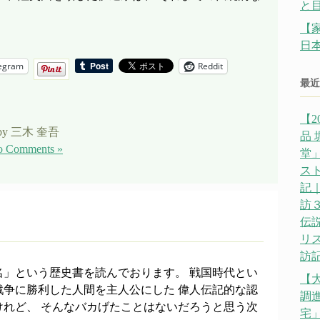
と
【
日
egram
Reddit
最近
【2
by 三木 奎吾
品
 Comments »
堂」
ス
記｜
訪
伝説
リ
訪記
名」という歴史書を読んでおります。 戦国時代とい
【
戦争に勝利した人間を主人公にした 偉人伝記的な認
調
けれど、 そんなバカげたことはないだろうと思う次
宅」