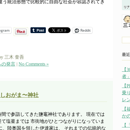
は違う統治形態で比較的に自由な社会が容認されてき
egram
Reddit
最近
by 三木 奎吾
への発言
|
No Comments »
【
者
【P
乗
しおがま〜神社
レ
【
時間で参詣してきた鹽竈神社であります。 現在では
か
経て塩釜までは 市街地がひとつながりになっていま
【
に、陸奥国を領した伊達家は、 それまでの伝統的な