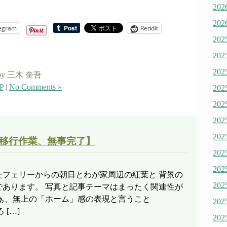
20
20
egram
Reddit
20
20
20
by 三木 奎吾
P
|
No Comments »
20
20
20
20
種移行作業、無事完了】
20
20
たフェリーからの朝日とわが家周辺の紅葉と 背景の
20
であります。 写真と記事テーマはまったく関連性が
まぁ、無上の「ホーム」感の表現と言うこと
20
[…]
20