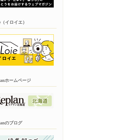
oie（イロイエ）
planホームページ
planのブログ