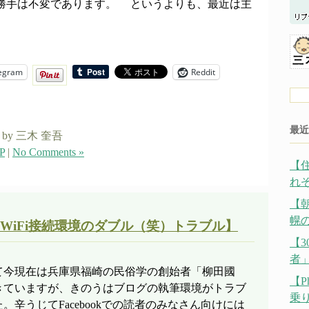
い勝手は不変であります。 というよりも、最近は主
egram
Reddit
最近
by 三木 奎吾
P
|
No Comments »
【
れ
【
幌の
WiFi接続環境のダブル（笑）トラブル】
【
者
て今現在は兵庫県福崎の民俗学の創始者「柳田國
【P
きていますが、きのうはブログの執筆環境がトラブ
乗
辛うじてFacebookでの読者のみなさん向けには