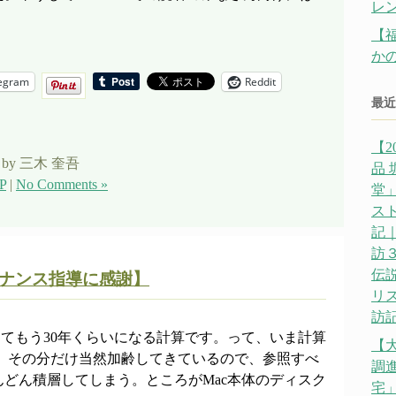
レ
【
か
egram
Reddit
最近
【2
by 三木 奎吾
品
P
|
No Comments »
堂」
ス
記｜
訪
伝説
テナンス指導に感謝】
リ
訪記
けてもう30年くらいになる計算です。って、いま計算
【
。 その分だけ当然加齢してきているので、参照すべ
調
どん積層してしまう。ところがMac本体のディスク
宅」