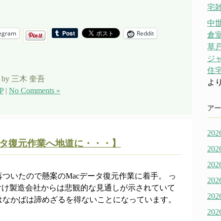
宅雑
中
egram
Reddit
倉
草戸
ジ
住宅
by 三木 奎吾
よ
P
|
No Comments »
アー
20
ータ復元作業へ地道に・・・】
20
20
ついたので懸案のMacデータ復元作業に着手。 っ
20
付け製造会社からは悲観的な見通しが示されていて
20
はなかばは諦めざるを得ないことになっています。
20