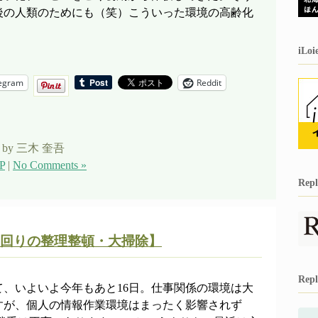
後の人類のためにも（笑）こういった環境の高齢化
iL
egram
Reddit
by 三木 奎吾
P
|
No Comments »
Re
回りの整理整頓・大掃除】
Re
、いよいよ今年もあと16日。仕事関係の環境は大
すが、個人の情報作業環境はまったく影響されず