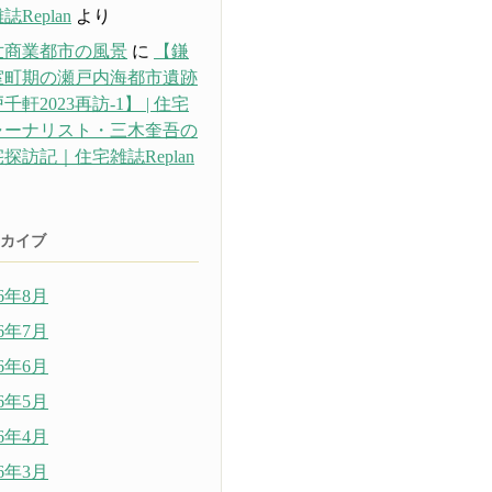
誌Replan
より
世商業都市の風景
に
【鎌
室町期の瀬戸内海都市遺跡
千軒2023再訪-1】 | 住宅
ャーナリスト・三木奎吾の
探訪記｜住宅雑誌Replan
り
カイブ
26年8月
26年7月
26年6月
26年5月
26年4月
26年3月