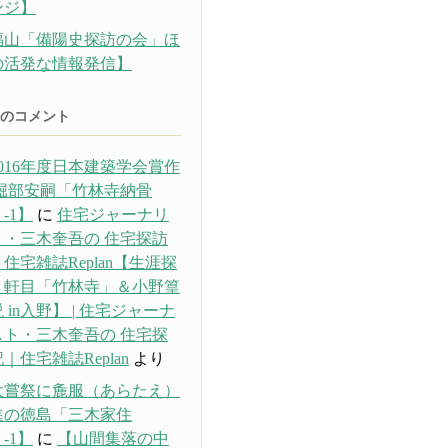
ンジ】
福山「備陽史探訪の会」ほ
の活発な情報発信】
のコメント
016年度日本建築学会賞作
 堀部安嗣「竹林寺納骨
-1】
に
住宅ジャーナリ
ト・三木奎吾の 住宅探訪
住宅雑誌Replan【生涯探
３軒目「竹林寺」＆小野篁
 in入野】 | 住宅ジャーナ
スト・三木奎吾の 住宅探
｜住宅雑誌Replan
より
大嘗祭に麁服（あらたえ）
進の徳島「三木家住
-1】
に
【山間集落の中