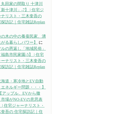
・丸田家の間取り 十津川
新十津川」-7】 | 住宅ジ
ーナリスト・三木奎吾の
探訪記｜住宅雑誌Replan
り
桑の木の中の養蚕民家、湧
上がる暮らしパワー】
に
ツルの恩返し「地域民俗」
福島市民家園-5】 | 住宅
ャーナリスト・三木奎吾の
探訪記｜住宅雑誌Replan
り
北海道・寒冷地とEV自動
、エネルギー問題・・・】
【アップル、EVから撤
市場がNO-EVの意思表
 | 住宅ジャーナリスト・
木奎吾の 住宅探訪記｜住