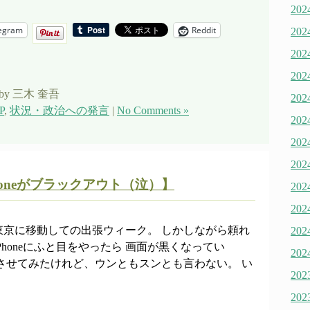
20
egram
Reddit
20
20
20
by 三木 奎吾
20
P
,
状況・政治への発言
|
No Comments »
20
20
20
honeがブラックアウト（泣）】
20
20
東京に移動しての出張ウィーク。 しかしながら頼れ
20
honeにふと目をやったら 画面が黒くなってい
20
させてみたけれど、ウンともスンとも言わない。 い
20
20