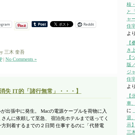
核
と「
ャ
egram
Reddit
住宅
よ
【
き
by 三木 奎吾
【
P
|
No Comments »
版／
ジ
住宅
よ
消失 IT的「諸行無常」・・・】
【
車
に
ラブルが出張中に発生。 Macの電源ケーブルを荷物に入
退。
ミさんに依頼して至急、 宿泊先ホテルまで送ってく
示】
一方到着するまでの２日間 仕事するのに「代替電
三