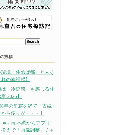
の投稿
住環境「住めば都」と人そ
ぞれの幸福感】
朝は「冷涼感」も感じる札
夏 2026】
308年の星霜を経て「古縁
」から便りが・・・】
hotoshop不調からアプリ
り換えで「画像調整」チャ