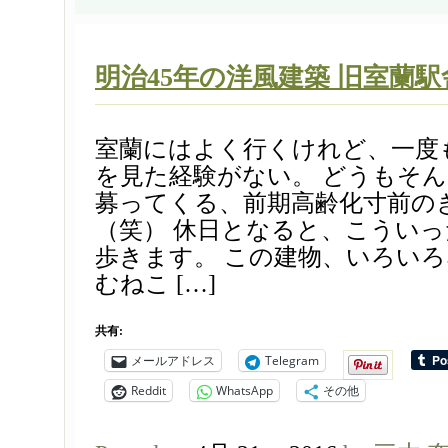
明治45年の洋風建築 旧室蘭駅
室蘭にはよく行くけれど、一度
を見た経験がない。 どうもそ
募ってくる、前期高齢化寸前の
（笑） 休日となると、こうい
歩きます。 この建物、いろい
むねこ […]
共有:
メールアドレス
Telegram
Reddit
WhatsApp
その他