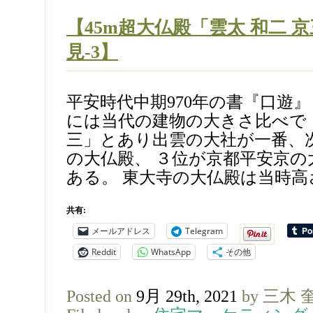
【45m超大仏殿「雲太 和二 
見-3】
平安時代中期970年の書『口遊
には当代の建物の大きさ比べで 「
三」とあり出雲の大社が一番、
の大仏殿、 ３位が京都平安京の
ある。 東大寺の大仏殿は当時高さ4
共有:
メールアドレス
Telegram
Reddit
WhatsApp
その他
Posted on
9月 29th, 2021
by 三木 