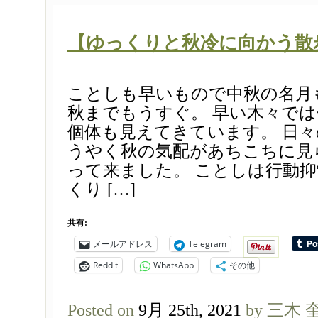
【ゆっくりと秋冷に向かう散
ことしも早いもので中秋の名月
秋までもうすぐ。 早い木々で
個体も見えてきています。 日
うやく秋の気配があちこちに見
って来ました。 ことしは行動
くり […]
共有:
メールアドレス
Telegram
Reddit
WhatsApp
その他
Posted on
9月 25th, 2021
by 三木 