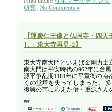
Filed under:
住宅マーケティング
研究
|
No Comments »
【運慶仁王像と仏国寺・四天
し」東大寺再見-2】
東大寺南大門といえば金剛力士
南大門は平安時代の962年に台
源平争乱期1181年に平重衛の
くの堂塔を失ってしまった。 
復興の声に応えた僧・重源さんの勧
共有:
メールアドレス
Telegram