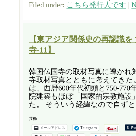
Filed under:
こちら発行人です
|
N
【東アジア関係史の再認識を
寺-11】
韓国仏国寺の取材写真に導かれ
寺取材写真とともに考えてきた
は、西暦600年代初頭と750-77
院建築もほぼ「国家的宗教施設
た。 そういう経緯なので自ずと半
共有:
メールアドレス
Telegram