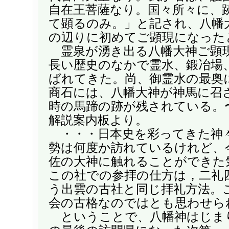
自在王菩薩なり。国々所々に、
て顕るのみ。」と記され、八幡
の辺りに初めてご顕現になった
霊泉が湧き出る八幡大神ご顕
長い歴史のなかで霊水、鍛冶場
ばれてきた。尚、御霊水の最奥
商石には、八幡大神が神馬に召
時の馬蹄の跡が残されている。
解説案内板より。
・・・日本史を彩ってきた神
勢は何度か訪れているけれど、
佐の大神に触れることができた
この社での参拝の仕方は，二礼
う出雲の古社と同じ拝礼方法。
会の古格なのではとも思わせら
ということで、八幡神はじま