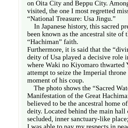
on Oita City and Beppu City. Among
visited, the one I most regretted mi
“National Treasure: Usa Jingu.”
In Japanese history, this sacred pr
been known as the ancestral site of 
“Hachiman” faith.
Furthermore, it is said that the “divi
deity of Usa played a decisive role i
where Waki no Kiyomaro thwarted 
attempt to seize the Imperial throne 
moment of his coup.
The photo shows the “Sacred Wate
Manifestation of the Great Hachiman
believed to be the ancestral home o
deity. Located behind the main hall o
secluded, inner sanctuary-like place;
I was able to pay my respects in pea