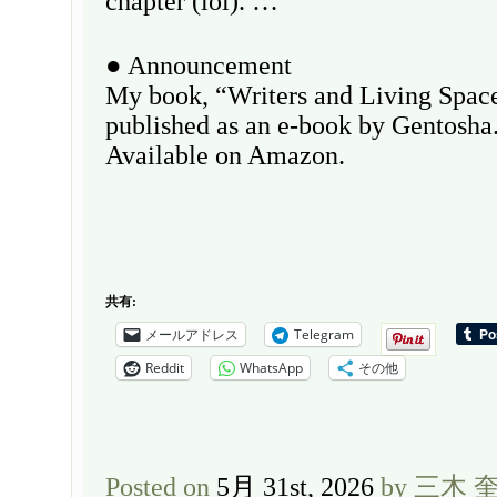
chapter (lol). …
● Announcement
My book, “Writers and Living Space
published as an e-book by Gentosha
Available on Amazon.
共有:
メールアドレス
Telegram
Reddit
WhatsApp
その他
Posted on
5月 31st, 2026
by 三木 