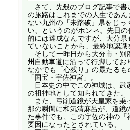
さて、先般のブログ記事で書
の旅路はこれまでの人生であん
ない九州の「未踏破」県をじっ
い、というのがホンネ。先日の
的には達成なんですが、大分県
ていないことから、最終地認識
そして一昨日から大分市・別
州自動車道に沿って行脚してお
なかでも「心残り」の最たるも
「国宝・宇佐神宮」。
日本史の中でこの神域は、武
の祖神地として知られてきた。
また、弓削道鏡が天皇家を乗
那の瞬間に和気清麻呂が、道鏡
た事件でも、この宇佐の神の「
要因になったとされている。