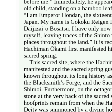
before me.” Immediately, he appeare
old child, standing on a bamboo lea
“I am Emperor Hondan, the sixteen
Japan. My name is Gokoku Reigen I
Daijizai-ō Bosatsu. I have only now 
myself, leaving traces of the Shinto
places throughout the land.” It is re
Hachiman Ōkami first manifested hi
sacred spring.
This sacred site, where the Hachi
manifested and the sacred spring gus
known throughout its long history a
the Blacksmith’s Forge, and the Sac
Shimoi. Furthermore, on the octago
stone at the very back of the sacred 
hoofprints remain from when the H
Deity was summoned by a divine hor