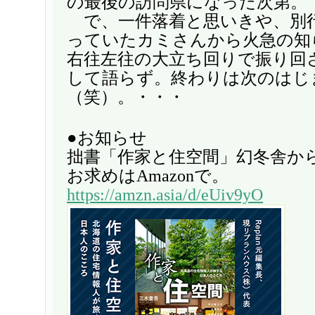
の最後の訪問県になった次第。
で、一件落着と思いきや、別
っていたカミさんから火急の知
右往左往の大立ち回りで振り回
して語らず。終わりは次のはじ
（笑）。・・・
●お知らせ
拙書「作家と住空間」幻冬舎か
お求めはAmazonで。
https://amzn.asia/d/eUiv9yO