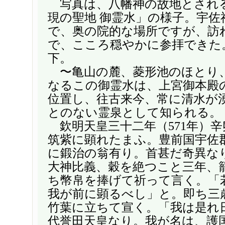
写真は、八幡神の故地とされ
現の聖地 御霊水」の様子。宇佐
で、奥の院的な場所ですが、訪
で、こころ穏やかに参拝できた
下。
〜亀山の麓、菱形池のほとり
なるこの御霊水は、上宮御本殿
位置し、往古来今、常に清水が
とのない霊泉として知られる。
欽明天皇三十二年（571年）辛
筑紫に顕れたまふ。豊前国宇佐
に鍛治の翁有り。首甚だ奇異な
大神比義、穀を絶つこと三年、
ち幣帛を捧げて祈って言く。「
我が前に顕るべし」と。即ち三
竹葉に立ちて宣く。「我は是れ
代誉田天皇なり。我が名は、護