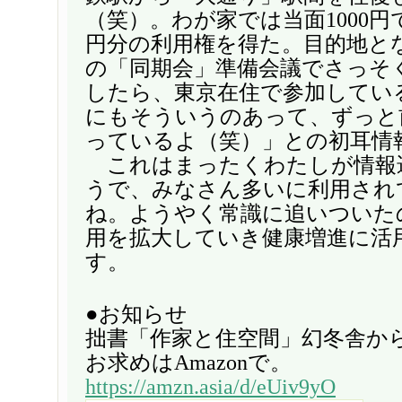
（笑）。わが家では当面1000円で購
円分の利用権を得た。目的地と
の「同期会」準備会議でさっそ
したら、東京在住で参加してい
にもそういうのあって、ずっと
っているよ（笑）」との初耳情
これはまったくわたしが情報
うで、みなさん多いに利用され
ね。ようやく常識に追いついた
用を拡大していき健康増進に活
す。
●お知らせ
拙書「作家と住空間」幻冬舎か
お求めはAmazonで。
https://amzn.asia/d/eUiv9yO