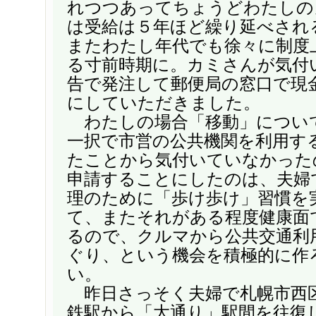
れつつあってちょうどわたしの
は受給は５年ほど繰り延べされ
またわたし年代でも徐々に制度
る寸前時期に。カミさんが気付
告で発注して郵便局の窓口で現
にしていただきました。
わたしの場合「移動」につい
一択で市営の公共機関を利用す
たことから気付いていなかった
申請することにしたのは、夫婦
理のために「歩け歩け」習慣を
て、またそれがある程度健康面
るので、クルマから公共交通利
ぐり、という機会を積極的に作
い。
昨日さっそく夫婦で札幌市西
鉄駅から「大通り」駅間を往復