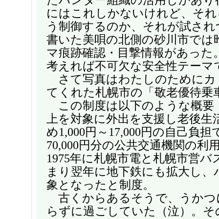
にはこれしかないけれど、それ
う制御するのか、それが試され
書いた美唄の北側の砂川市では
マ痕跡確認・目撃情報があった
考えれば不可欠な安全性テーマ
さて写真はわたしのためにカ
てくれた札幌市の「敬老優待乗
この制度は以下のような概要：
上を対象に外出を支援し老後生
め1,000円～17,000円の自己負担で
70,000円分の公共交通機関の
1975年に札幌市電と札幌市営
まり翌年に地下鉄にも拡大し、
象となったと制度。
古くからあるそうで、うかつ
らずに過ごしていた（泣）。そ