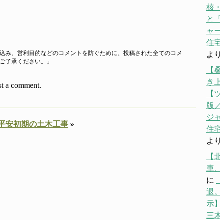
核
と「
ャ
住宅
込み、営利目的などのコメントを防ぐために、投稿された全てのコメ
よ
ご了承ください。」
【
き
st a comment.
【
版／
ジ
平安初期の土木工事
»
住宅
よ
【
車
に
退。
示】
三