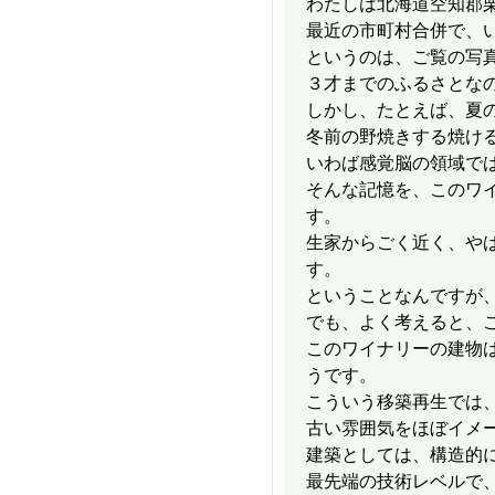
わたしは北海道空知郡
最近の市町村合併で、
というのは、ご覧の写
３才までのふるさとな
しかし、たとえば、夏
冬前の野焼きする焼け
いわば感覚脳の領域で
そんな記憶を、このワ
す。
生家からごく近く、や
す。
ということなんですが
でも、よく考えると、
このワイナリーの建物
うです。
こういう移築再生では
古い雰囲気をほぼイメ
建築としては、構造的
最先端の技術レベルで