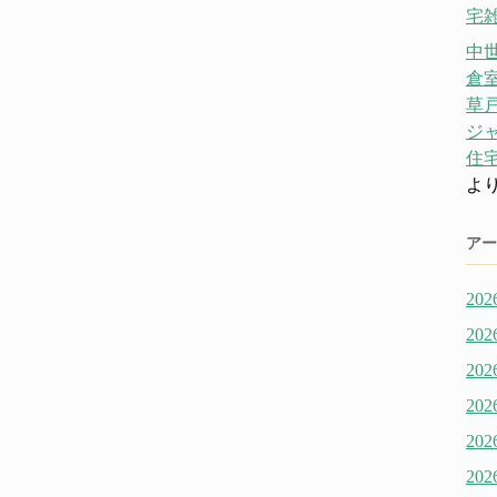
宅雑
中
倉
草戸
ジ
住宅
よ
アー
20
20
20
20
20
20