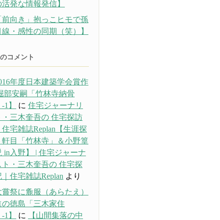
の活発な情報発信】
「前向き」抱っこヒモで孫
目線・感性の同期（笑）】
のコメント
016年度日本建築学会賞作
 堀部安嗣「竹林寺納骨
-1】
に
住宅ジャーナリ
ト・三木奎吾の 住宅探訪
住宅雑誌Replan【生涯探
３軒目「竹林寺」＆小野篁
 in入野】 | 住宅ジャーナ
スト・三木奎吾の 住宅探
｜住宅雑誌Replan
より
大嘗祭に麁服（あらたえ）
進の徳島「三木家住
-1】
に
【山間集落の中