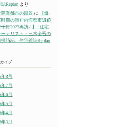
誌Replan
より
世商業都市の風景
に
【鎌
室町期の瀬戸内海都市遺跡
千軒2023再訪-1】 | 住宅
ャーナリスト・三木奎吾の
探訪記｜住宅雑誌Replan
り
カイブ
26年8月
26年7月
26年6月
26年5月
26年4月
26年3月