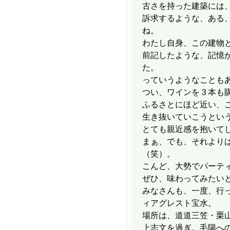
古さを持った建築には
訴求するような、ある
ね。
わたし自身、この建物
前記したような、記憶
た。
っていうようなことも
つい、ワインを３本も
ふるさとにほど近い、
生き抜いていこうとい
とても親近感を抱いて
まぁ、でも、それより
（笑）。
こんど、大勢でパーテ
ぜひ、味わってみたい
みなさんも、一度、行
ィアグレスト宝水。
場所は、道道三笠・栗
上志文を過ぎ。毛陽へ