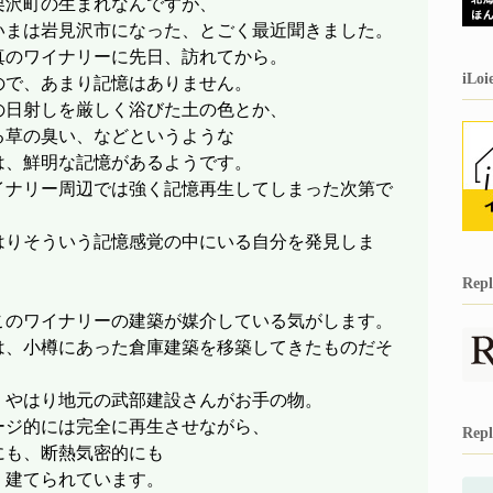
栗沢町の生まれなんですが、
いまは岩見沢市になった、とごく最近聞きました。
真のワイナリーに先日、訪れてから。
iL
ので、あまり記憶はありません。
の日射しを厳しく浴びた土の色とか、
る草の臭い、などというような
は、鮮明な記憶があるようです。
イナリー周辺では強く記憶再生してしまった次第で
はりそういう記憶感覚の中にいる自分を発見しま
Re
、
このワイナリーの建築が媒介している気がします。
は、小樽にあった倉庫建築を移築してきたものだそ
、やはり地元の武部建設さんがお手の物。
ージ的には完全に再生させながら、
Re
にも、断熱気密的にも
、建てられています。