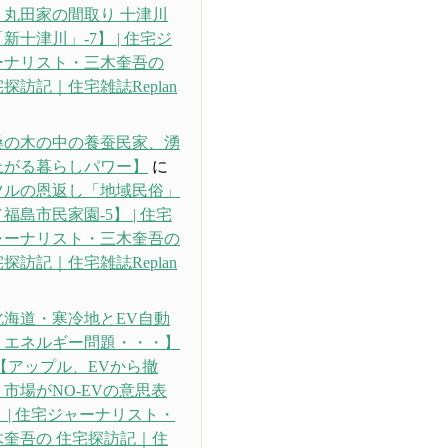
・丸田家の間取り 十津川
新十津川」-7】 | 住宅ジ
ーナリスト・三木奎吾の
探訪記｜住宅雑誌Replan
り
桑の木の中の養蚕民家、湧
上がる暮らしパワー】
に
ツルの恩返し「地域民俗」
福島市民家園-5】 | 住宅
ャーナリスト・三木奎吾の
探訪記｜住宅雑誌Replan
り
北海道・寒冷地とEV自動
、エネルギー問題・・・】
【アップル、EVから撤
市場がNO-EVの意思表
 | 住宅ジャーナリスト・
木奎吾の 住宅探訪記｜住