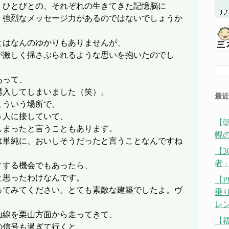
、ひとびとの、それぞれの生きてきた記憶脳に
、強烈なメッセージ力があるのではないでしょうか
とはなんのゆかりもありませんが、
が激しく揺さぶられるような思いを抱いたのでし
あって、
購入してしまいました（笑）。
最近
こういう場所で、
う人に接していて、
【
しまったと言うこともあります。
幌の
は単純に、おいしそうだったと言うことなんですね
【
者
ィする機会でもあったら、
と思ったわけなんです。
【P
ってみてください。とても素敵な建築でしたよ。ヴ
乗
レ
山線を栗山方面から走ってきて、
【
の信号も過ぎて行くと、