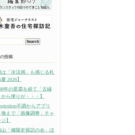
の投稿
朝は「冷涼感」も感じる札
夏 2026】
308年の星霜を経て「古縁
」から便りが・・・】
hotoshop不調からアプリ
り換えで「画像調整」チャ
ンジ】
福山「備陽史探訪の会」ほ