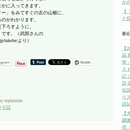
か
なかに入ってきます。
【
リー」をみてすぐの左の山裾に、
と
るのがわかります。
見下ろすように、
、です。（武部さんの
最近
o.jp/takebe/より）
【2
品
egram
Reddit
堂」
ス
記｜
訪
伝説
リ
y replanmin
訪記
ウラ話
【
調
宅」