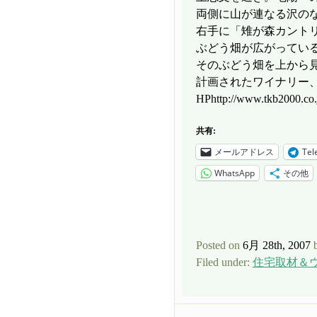
両側に山が連なる沢の
右手に「雉が森カント
ぶどう畑が広がってい
そのぶどう畑を上から
計画されたワイナリー
HPhttp://www.tkb2000.c
共有:
メールアドレス
Tel
WhatsApp
その他
Posted on
6月 28th, 2007
b
Filed under:
住宅取材＆