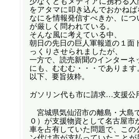
少なくともメディアに携わる人
をアタマに叩き込んでおかねば
なにを情報発信すべきか、につ
が厳しく問われている。
そんな風に考えている中、
朝日の先日の巨人軍報道の１面
っくりさせられましたが、
一方で、読売新聞のインターネ
にも、むむむ・・・であります
以下、要旨抜粋。
ガソリン代も市に請求…支援公
宮城県気仙沼市の離島・大島
０）が支援物資として名古屋市
車を占有していた問題で、この
ン代は市が支払っていたことが