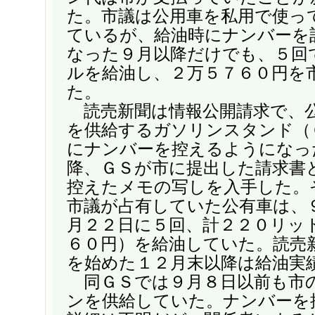
た。市議は公用車を私用で使っ
ているが、給油時にナンバーを
なった９月以降だけでも、５回
ルを給油し、２万５７６０円を
た。
読売新聞は情報公開請求で、
を供給するガソリンスタンド（
にナンバーを控えるようになっ
降、ＧＳが市に提出した請求書
控えたメモの写しを入手した。
市議が占有していた公有車は、
月２２日に５回、計２２０リッ
６０円）を給油していた。読売
を始めた１２月末以降は給油実
同ＧＳでは９月８日以前も市
ンを供給していた。ナンバーを