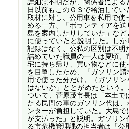
詳細は不明だが、関係者による
日以前もこのＧＳで給油してい
取材に対し、公用車を私用で使
める一方、「ボランティアを送
島を案内したりしていた」など
に使っていたと説明した。しか
記録はなく、公私の区別は不明
詰めていた職員の一人は夏頃、
宅に持ち帰り、買い物などに使
を目撃したため、「ガソリン請
用で使った分だけ。（ガソリン
はないか」ととがめたという。
ついて、菅原茂市長は「本土で
たる民間の車のガソリン代は、
ンターが負担していた。大島で
が支払った」と説明。ガソリン
る市危機管理課の担当者は「公