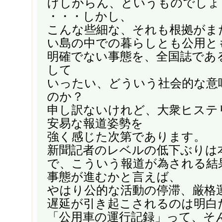
けしからん、というものでしょ
・・・しかし、
こんな些細な、それも根拠がま
い島の中での暮らしとも公用と
明確でない事態を、全国誌であ
して
いったい、どういう社会的な意
のか？
申し訳ないけれど、大衆ヒステ
安易な報道姿勢を
強く感じた次第であります。
新聞記者のレベルの低下ぶりは
で、こういう報道が為される結
事態が進むかと言えば、
やはり公的な活動の停滞、厳格
遅延が引き起こされるのは明白
「公用車の運行記録」って、そ