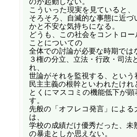
のが起動しない。
こういった現実を見ていると、
そろそろ、自滅的な事態に近づ
かと不安な気持ちになる。
どうも、この社会をコントロー
ことについての
全体での討論が必要な時期では
３権の分立、立法・行政・司法
れ、
世論がそれを監視する、という
民主主義の根幹といわれたけれ
とくにマスコミの機能低下が顕
す。
先般の「オフレコ発言」による
は、
学校の成績だけ優秀だった、未
の暴走としか思えない。