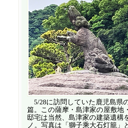
5/28に訪問していた鹿児島県
篇。この薩摩・島津家の屋敷地
邸宅は当然、島津家の建築遺構
ノ。写真は「獅子乘大石灯籠」