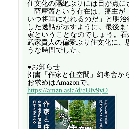
住文化の隔絶ぶりには目が点に
薩摩藩という存在は、藩主が
いつ将軍になれるのだ」と明治
した逸話が示すように、最後ま
家ということなのでしょう。石
武家貴人の偏愛ぶり住文化に、
うな時間でした。
●お知らせ
拙書「作家と住空間」幻冬舎か
お求めはAmazonで。
https://amzn.asia/d/eUiv9yO