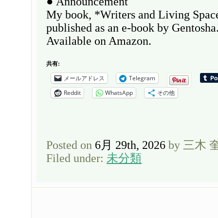
● Announcement
My book, *Writers and Living Space
published as an e-book by Gentosha
Available on Amazon.
共有:
メールアドレス
Telegram
Reddit
WhatsApp
その他
Posted on
6月 29th, 2026
by 三木 
Filed under:
未分類