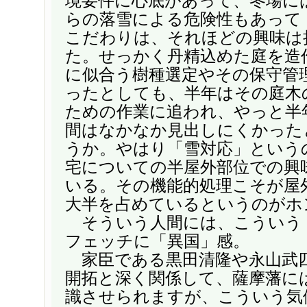
境要件に心底があって、冬場に
らの落雪による危険性もあって
こだわりは、それほどの興味は
た。せっかく丹精込めた庭を造
に似合う樹種選定やその保守管
ったとしても、半年はその庭木
ための作業に追われ、やっと半
間はなかなか見出しにくかった
うか。やはり「雪対応」という
宅についての半屋外部位での興
いる。その機能的処理こそが屋
大半を占めているというのがホ
そういう人間には、こういう
フェッチに「異国」感。
家臣である黒田清隆や永山武
開拓と深く関係して、薩摩藩に
識させられますが、こういう気