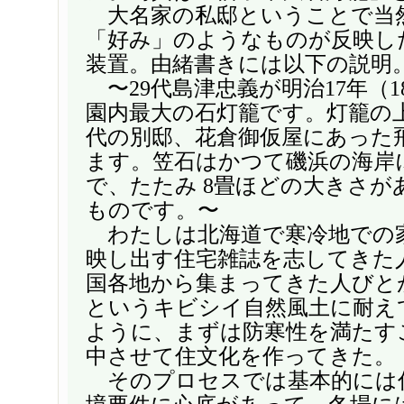
大名家の私邸ということで当
「好み」のようなものが反映し
装置。由緒書きには以下の説明
〜29代島津忠義が明治17年（1
園内最大の石灯籠です。灯籠の
代の別邸、花倉御仮屋にあった
ます。笠石はかつて磯浜の海岸
で、たたみ 8畳ほどの大きさが
ものです。〜
わたしは北海道で寒冷地での
映し出す住宅雑誌を志してきた
国各地から集まってきた人びと
というキビシイ自然風土に耐え
ように、まずは防寒性を満たす
中させて住文化を作ってきた。
そのプロセスでは基本的には