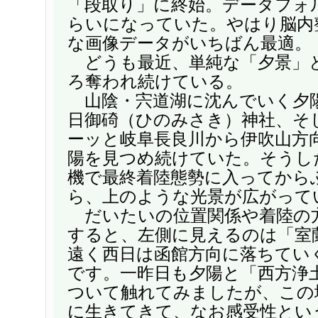
「段取り」に終始。データフォル
らいになっていた。やはり脳内
な画像データがいちばん最適。
どうも最近、単純な「夕景」
ろ奪われ続けている。
山陰・宍道湖に沈んでいく夕
日御碕（ひのみさき）神社、そ
ーッと岐阜長良川から伊吹山方
陽を見つめ続けていた。そうし
機で最終着陸態勢に入ってから
ら、上のような光景が広がって
だいたいの位置関係や着陸の
すると、左側に見えるのは「室
遠く西日は函館方向に落ちてい
です。一昨日も夕陽と「西方浄
ついて触れてみましたが、この
に生きてきて、なお感受性とい