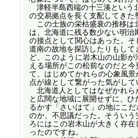
津軽半島西端の十三湊という
の交易拠点を長く支配してきた
この士族の栄枯盛衰の推移は
は、北海道に残る数少ない明治
の接点として関心はあった。そ
道南の故地を探訪したりもして
ど、このように岩木山の山影が
える場所がこの松前なのだと今
て、はじめてかれらの心象風景
点が線として繋がった気がして
北海道人としてはなぜかれら
と広闊な地域に展開せずに、ひ
るかす「さいはて」の地にこだ
のか、不思議だった。そういう
ろにはこの岩木山が大きく存在
ったのですね。