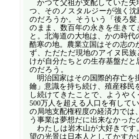
かつて父祖が支配していた失
つ、そのノスタルジーが強く沈
のだろうか。そういう「後ろ髪
のまま、数百年の永きを生きて
と。北海道の大地は、かの時代
酷寒の地。農業立国はその志の
ず、ただただ現地のアイヌ民族
けが自分たちとの生存基盤だと
のだろう。
明治国家はその国際的存亡を
鑰」意識を持ち続け、殖産移民
し続けてきたことで、ようやく
500万人を超える人口を有して
の局地支配権程度の経済力では
う事業は夢想だに出来なかった
わたしは岩木山が大好きです
望の光景は日本人としてかすか