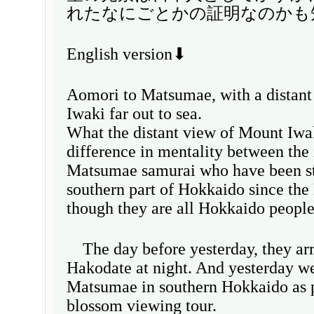
れたなにごとかの証明なのかも
English version⬇
Aomori to Matsumae, with a distan
Iwaki far out to sea.
What the distant view of Mount Iwak
difference in mentality between the
Matsumae samurai who have been st
southern part of Hokkaido since the 
though they are all Hokkaido peopl
The day before yesterday, they arri
Hakodate at night. And yesterday w
Matsumae in southern Hokkaido as p
blossom viewing tour.