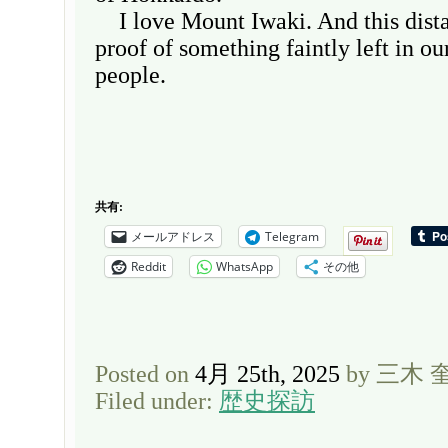
I love Mount Iwaki. And this dist
proof of something faintly left in 
people.
共有:
メールアドレス
Telegram
Reddit
WhatsApp
その他
Posted on
4月 25th, 2025
by 三木 
Filed under:
歴史探訪