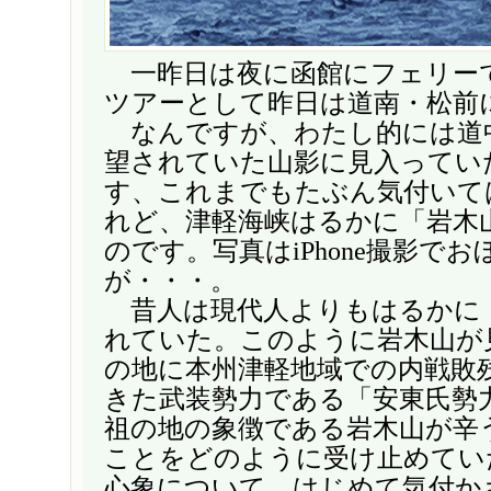
一昨日は夜に函館にフェリー
ツアーとして昨日は道南・松前
なんですが、わたし的には道
望されていた山影に見入ってい
す、これまでもたぶん気付いて
れど、津軽海峡はるかに「岩木
のです。写真はiPhone撮影で
が・・・。
昔人は現代人よりもはるかに
れていた。このように岩木山が
の地に本州津軽地域での内戦敗
きた武装勢力である「安東氏勢
祖の地の象徴である岩木山が辛
ことをどのように受け止めてい
心象について、はじめて気付か