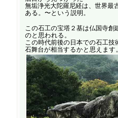
無垢浄光大陀羅尼経は、世界最
ある。〜という説明。
この石工の宝塔２基は仏国寺創建
のと思われる。
この時代前後の日本での石工技
石舞台が相当するかと思えます