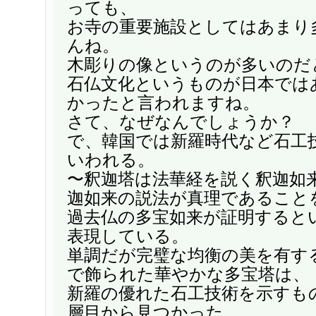
っても、
お寺の重要施設としてはあまり
んね。
木彫りの像というのが多いのだ
石仏文化というものが日本では
かったと言われますね。
さて、なぜなんでしょうか？
で、韓国では新羅時代など石工
いわれる。
〜釈迦塔は法華経を説く釈迦如
迦如来の説法が真理であること
過去仏の多宝如来が証明すると
表現している。
単調だが完璧な均衡の美を有す
で飾られた華やかな多宝塔は、
新羅の優れた石工技術を示すも
層目から見つかった