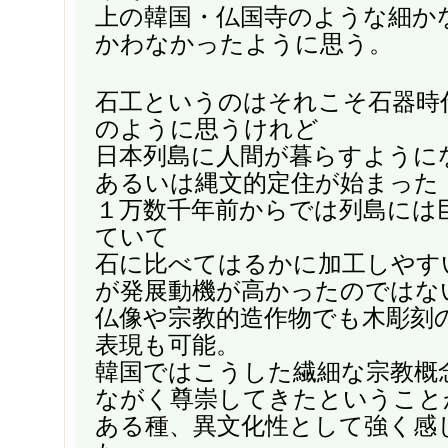
上の韓国・仏国寺のような細か
かわなかったように思う。
石工というのはそれこそ石器時
のように思うけれど
日本列島に人間が暮らすように
あるいは縄文的定住が始まった
１万数千年前からでは列島には
ていて
石に比べてはるかに加工しやす
が発展動機が高かったのではな
仏像や宗教的造作物でも木彫刻
表現も可能。
韓国ではこうした繊細な宗教概
ながく尊崇してきたということ
ある種、異文化性として強く感