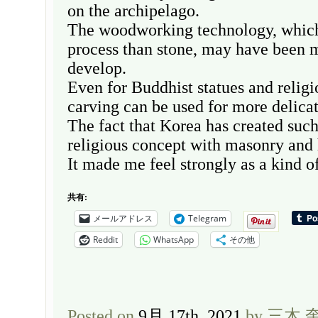
on the archipelago.
The woodworking technology, which
process than stone, may have been 
develop.
Even for Buddhist statues and religi
carving can be used for more delicat
The fact that Korea has created such
religious concept with masonry and h
It made me feel strongly as a kind of
共有:
メールアドレス
Telegram
Reddit
WhatsApp
その他
Posted on
9月 17th, 2021
by 三木 