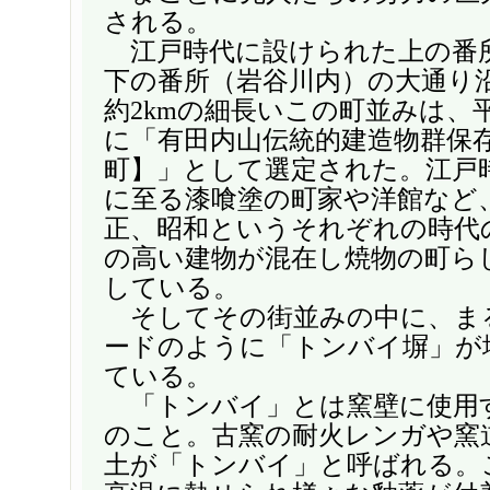
される。
江戸時代に設けられた上の番
下の番所（岩谷川内）の大通り
約2kmの細長いこの町並みは、平成
に「有田内山伝統的建造物群保
町】」として選定された。江戸
に至る漆喰塗の町家や洋館など
正、昭和というそれぞれの時代
の高い建物が混在し焼物の町ら
している。
そしてその街並みの中に、ま
ードのように「トンバイ塀」が
ている。
「トンバイ」とは窯壁に使用
のこと。古窯の耐火レンガや窯
土が「トンバイ」と呼ばれる。