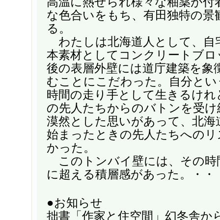
高温に熱せられ様々な釉薬が付
な色合いをもち、有田独特の景
る。
わたしは北海道人として、自
本素材としてコンクリートブロ
後の表層外壁には道庁建築を象
むことにこだわった。自分とい
時間の走り手として生きるけれ
の先人たちからのバトンを受け
漠然とした思いがあって、北海
始まったときの先人たちへのリ
かった。
このトンバイ壁には、その時
に超える積層感があった。・・
●お知らせ
拙書「作家と住空間」幻冬舎か