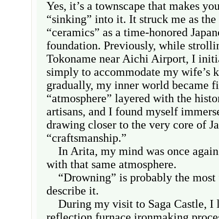
Yes, it’s a townscape that makes you 
“sinking” into it. It struck me as th
“ceramics” as a time-honored Japane
foundation. Previously, while stroll
Tokoname near Aichi Airport, I init
simply to accommodate my wife’s ke
gradually, my inner world became fi
“atmosphere” layered with the histo
artisans, and I found myself immerse
drawing closer to the very core of J
“craftsmanship.”
In Arita, my mind was once again 
with that same atmosphere.
“Drowning” is probably the most f
describe it.
During my visit to Saga Castle, I 
reflection furnace ironmaking proc