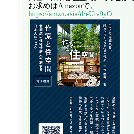
お求めはAmazonで。
https://amzn.asia/d/eUiv9yO