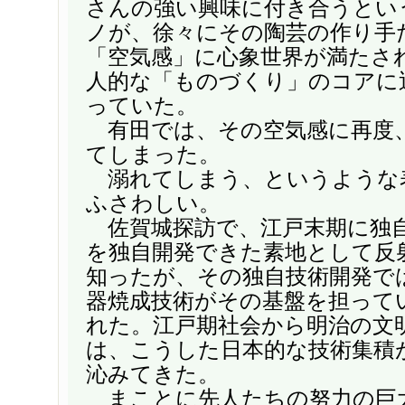
さんの強い興味に付き合うとい
ノが、徐々にその陶芸の作り手
「空気感」に心象世界が満たさ
人的な「ものづくり」のコアに
っていた。
有田では、その空気感に再度
てしまった。
溺れてしまう、というような
ふさわしい。
佐賀城探訪で、江戸末期に独
を独自開発できた素地として反
知ったが、その独自技術開発で
器焼成技術がその基盤を担って
れた。江戸期社会から明治の文
は、こうした日本的な技術集積
沁みてきた。
まことに先人たちの努力の巨