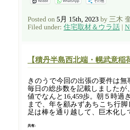
Reddit
WhatsApp
その他
Posted on
5月 15th, 2023
by 三木 
Filed under:
住宅取材＆ウラ話
|
N
【積丹半島西北端・幌武意稲
きのうで今回の出張の要件は無
毎日の総歩数を記載しましたが
値でなんと16,459歩。朝５時過
まで、年を顧みずあちこち行脚
足は棒を通り越して、巨木化して
共有: