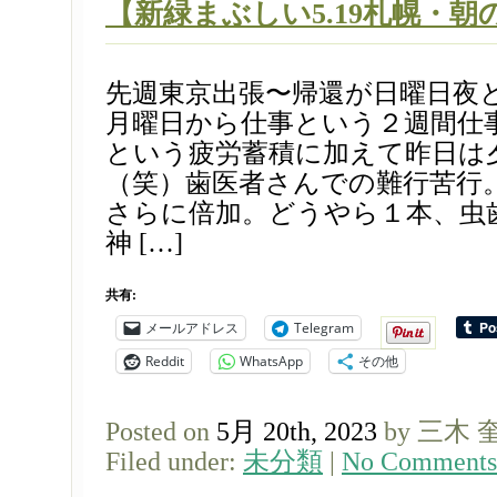
【新緑まぶしい5.19札幌・
先週東京出張〜帰還が日曜日夜
月曜日から仕事という２週間仕
という疲労蓄積に加えて昨日は
（笑）歯医者さんでの難行苦行
さらに倍加。どうやら１本、虫
神 […]
共有:
メールアドレス
Telegram
Reddit
WhatsApp
その他
Posted on
5月 20th, 2023
by 三木 
Filed under:
未分類
|
No Comments