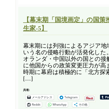
【幕末期「国境画定」の国策
生家-5】
幕末期には列強によるアジア地
いう名の侵略行動が活発化した
オランダ・中国以外の国との接
に他国からの政策変更圧力が高
時期に幕府は積極的に「北方探
[…]
共有:
メールアドレス
Telegram
Reddit
WhatsApp
その他