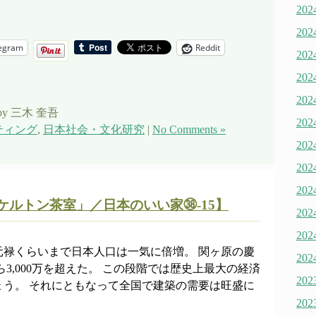
20
20
egram
Reddit
20
20
20
by 三木 奎吾
20
ティング
,
日本社会・文化研究
|
No Comments »
20
20
20
ケルトン茶室」／日本のいい家㊳-15】
20
20
元禄くらいまで日本人口は一気に倍増。 関ヶ原の慶
20
から3,000万を超えた。 この段階では歴史上最大の経済
20
ょう。 それにともなって全国で建築の需要は旺盛に
20