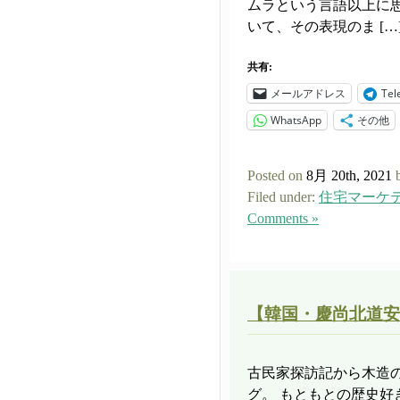
ムラという言語以上に
いて、その表現のま […
共有:
メールアドレス
Tel
WhatsApp
その他
Posted on
8月 20th, 2021
Filed under:
住宅マーケ
Comments »
【韓国・慶尚北道安
古民家探訪記から木造
グ。 もともとの歴史好