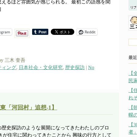
思えるほど雰囲気が感じられる。 最初この語感を聞
]
egram
Reddit
最近
by 三木 奎吾
ティング
,
日本社会・文化研究
,
歴史探訪
|
No
【
民
【
れ
東「河回村」追想-1】
【
幌の
【
の歴史探訪のような展開になってきたわたしのブロ
者
きが住宅に関わってきたことから 興味の行方として