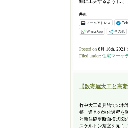
細に工夫するよう […]
共有:
メールアドレス
Tel
WhatsApp
その他
Posted on
8月 16th, 2021
Filed under:
住宅マーケ
【数寄屋大工と高断
竹中大工道具館での木
築・道具の進化過程を
と新住協壁断面模式図
スケルトン茶室を見 […