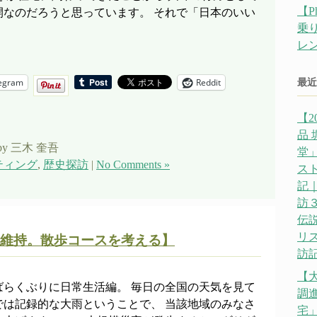
【P
開なのだろうと思っています。 それで「日本のいい
乗
レ
egram
Reddit
最近
【2
品
by 三木 奎吾
堂」
ティング
,
歴史探訪
|
No Comments »
ス
記｜
訪
伝説
リ
維持。散歩コースを考える】
訪記
【
ばらくぶりに日常生活編。 毎日の全国の天気を見て
調
では記録的な大雨ということで、 当該地域のみなさ
宅」