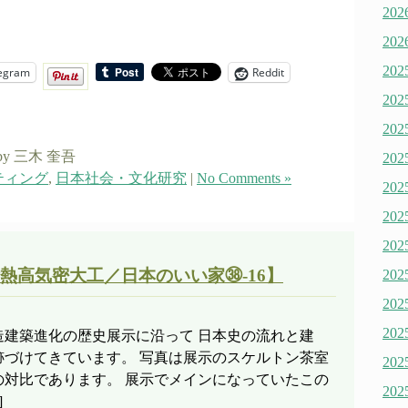
20
20
20
egram
Reddit
20
20
by 三木 奎吾
20
ティング
,
日本社会・文化研究
|
No Comments »
20
20
20
熱高気密大工／日本のいい家㊳-16】
20
20
20
造建築進化の歴史展示に沿って 日本史の流れと建
跡づけてきています。 写真は展示のスケルトン茶室
20
の対比であります。 展示でメインになっていたこの
20
]