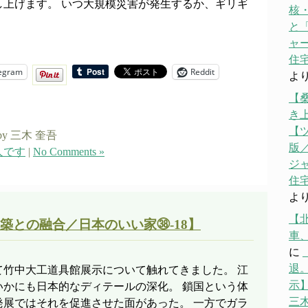
し上げます。 いつ大規模災害が発生するか、ギリギ
核
と「
ャ
住宅
egram
Reddit
よ
【
き
【
by 三木 奎吾
版／
人です
|
No Comments »
ジ
住宅
よ
【
築との融合／日本のいい家㊳-18】
車
に
退。
て竹中大工道具館展示について触れてきました。 江
示】
いかにも日本的なディテールの深化。 鎖国という体
三
発展ではそれを促進させた面があった。 一方でガラ