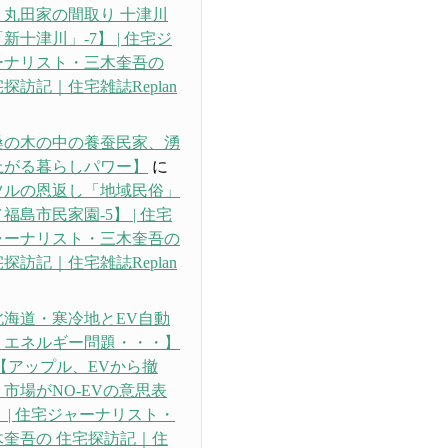
・丸田家の間取り 十津川
新十津川」-7】 | 住宅ジ
ーナリスト・三木奎吾の
探訪記｜住宅雑誌Replan
り
桑の木の中の養蚕民家、湧
上がる暮らしパワー】
に
ツルの恩返し「地域民俗」
福島市民家園-5】 | 住宅
ャーナリスト・三木奎吾の
探訪記｜住宅雑誌Replan
り
北海道・寒冷地とEV自動
、エネルギー問題・・・】
【アップル、EVから撤
市場がNO-EVの意思表
 | 住宅ジャーナリスト・
木奎吾の 住宅探訪記｜住