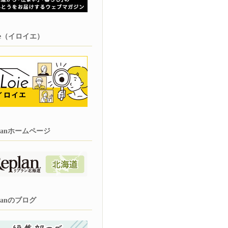
oie（イロイエ）
planホームページ
planのブログ