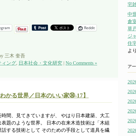
宅雑
中
倉
egram
Reddit
草戸
ジ
住宅
よ
by 三木 奎吾
ティング
,
日本社会・文化研究
|
No Comments »
アー
20
20
わかる世界／日本のいい家㊳-17】
20
20
長時間、見てきていますが、 やはり日本建築、大工
20
は表題のような世界。 日本の在来木造技術は「木組
対話する技術として そのための手段として道具を繊
20