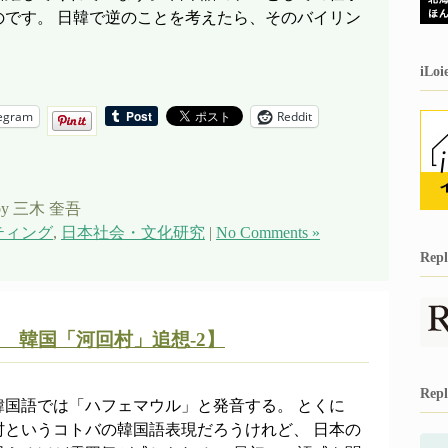
のです。 日韓で逆のことを考えたら、そのバイリン
iL
egram
Reddit
by 三木 奎吾
ティング
,
日本社会・文化研究
|
No Comments »
Re
 韓国「河回村」追想-2】
Re
韓国語では「ハフェマウル」と発音する。 とくに
村というコトバの韓国語表現だろうけれど、 日本の