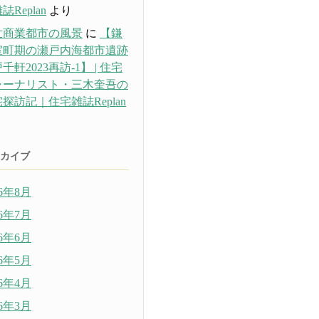
誌Replan
より
世商業都市の風景
に
【鎌
室町期の瀬戸内海都市遺跡
千軒2023再訪-1】 | 住宅
ャーナリスト・三木奎吾の
探訪記｜住宅雑誌Replan
り
カイブ
26年8月
26年7月
26年6月
26年5月
26年4月
26年3月