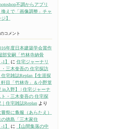
hotoshop不調からアプリ
り換えで「画像調整」チャ
ンジ】
のコメント
016年度日本建築学会賞作
 堀部安嗣「竹林寺納骨
-1】
に
住宅ジャーナリ
ト・三木奎吾の 住宅探訪
住宅雑誌Replan【生涯探
３軒目「竹林寺」＆小野篁
 in入野】 | 住宅ジャーナ
スト・三木奎吾の 住宅探
｜住宅雑誌Replan
より
大嘗祭に麁服（あらたえ）
進の徳島「三木家住
-1】
に
【山間集落の中