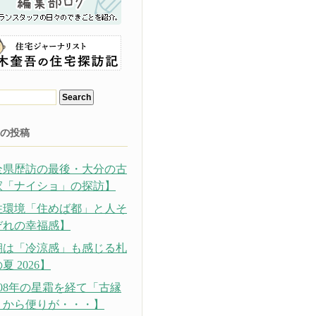
の投稿
全県歴訪の最後・大分の古
家「ナイショ」の探訪】
住環境「住めば都」と人そ
ぞれの幸福感】
朝は「冷涼感」も感じる札
夏 2026】
308年の星霜を経て「古縁
」から便りが・・・】