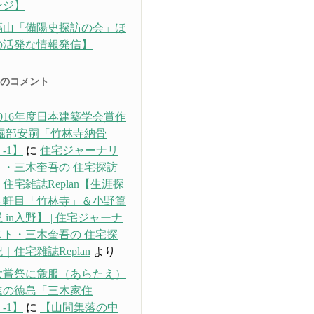
ンジ】
福山「備陽史探訪の会」ほ
の活発な情報発信】
のコメント
016年度日本建築学会賞作
 堀部安嗣「竹林寺納骨
-1】
に
住宅ジャーナリ
ト・三木奎吾の 住宅探訪
住宅雑誌Replan【生涯探
３軒目「竹林寺」＆小野篁
 in入野】 | 住宅ジャーナ
スト・三木奎吾の 住宅探
｜住宅雑誌Replan
より
大嘗祭に麁服（あらたえ）
進の徳島「三木家住
-1】
に
【山間集落の中