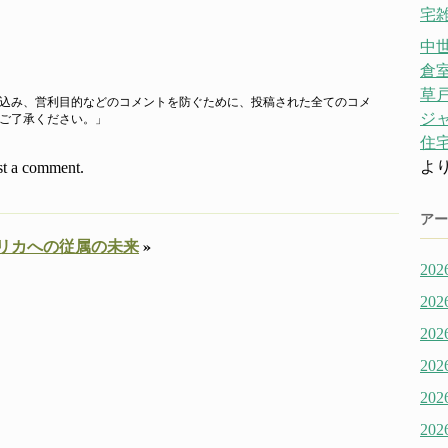
宅雑
中
倉
草戸
込み、営利目的などのコメントを防ぐために、投稿された全てのコメ
ジ
ご了承ください。」
住宅
よ
st a comment.
アー
リカへの従属の未来
»
20
20
20
20
20
20