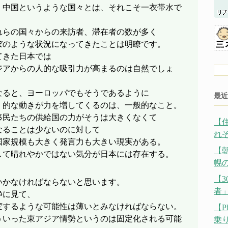
、中国というような国々とは、それこそ一衣帯水で
れらの国々からの来訪者、滞在者の数が多く
ぼのような状況になってきたことは明瞭です。
てきた日本では
ジアからの人的な吸引力が高まるのは自然でしょ
なると、ヨーロッパでもそうであるように
最近
」的な動きが力を増してくるのは、一般的なこと。
移民たちの供給国の力がそうは大きくなくて
【
なることは少ないのに対して
れ
国家規模も大きく発言力も大きい現実がある。
【
して晴れやかではない気分が日本には存在する。
幌の
【
いかなければならないと思います。
者
静に見て、
変するような可能性は薄いとみなければならない。
【P
ういった東アジア情勢というのは固定化される可能
乗