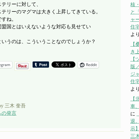
ステリーに対して、
核
ステリーのマグマは大きく上昇してきている。
と「
ですね。
ャ
同盟国とはいえないような対応も見せてい
住宅
よ
というのは、こういうことなのでしょうか？
【
き
【
egram
Reddit
版／
ジ
住宅
よ
【
by 三木 奎吾
車
への発言
に
退。
示】
三