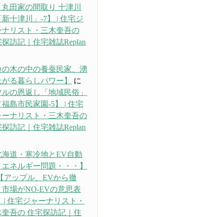
・丸田家の間取り 十津川
新十津川」-7】 | 住宅ジ
ーナリスト・三木奎吾の
探訪記｜住宅雑誌Replan
り
桑の木の中の養蚕民家、湧
上がる暮らしパワー】
に
ツルの恩返し「地域民俗」
福島市民家園-5】 | 住宅
ャーナリスト・三木奎吾の
探訪記｜住宅雑誌Replan
り
北海道・寒冷地とEV自動
、エネルギー問題・・・】
【アップル、EVから撤
市場がNO-EVの意思表
 | 住宅ジャーナリスト・
木奎吾の 住宅探訪記｜住