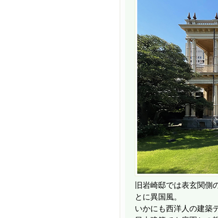
旧岩崎邸では表玄関側
とに異国風。
いかにも西洋人の建築