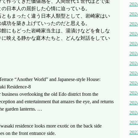
けて作ってきた価値感を、人間世代１世代ほどで柔
20
との日本人の屈折した心情に迫っている。
20
石ともまったく違う日本人類型として、岩崎家はい
の成功を築き上げていったのだと思える。
20
和館にもどった岩崎家当主は、湯漬けなどを食しな
20
りに映える静かな庭木たちと、どんな対話をしてい
20
20
20
20
 Terrace “Another World” and Japanese-style House:
20
aki Residence-8
20
business overlooking the old Edo district from the
eception and entertainment that amazes the eye, and returns
20
he garden lanterns. …
20
20
 Iwasaki residence looks more exotic on the back side
20
es on the front entrance side.