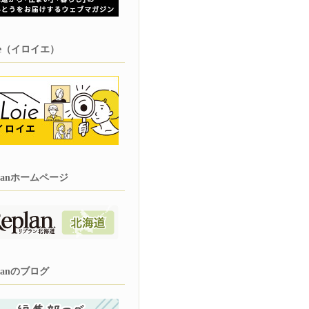
oie（イロイエ）
planホームページ
planのブログ