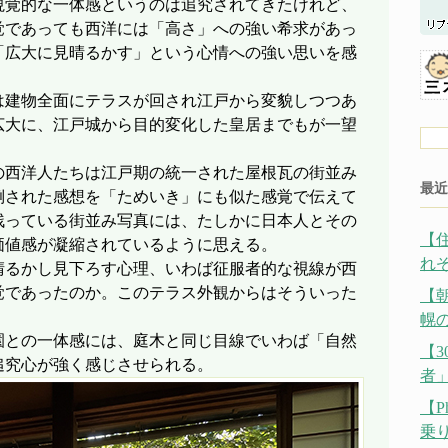
視覚的な一体感というのは追究されてきたけれど、
覚であっても西洋には「高さ」への強い希求があっ
「広大に見晴るかす」という心情への強い思いを感
は建物全面にテラスが回され江戸から変貌しつつあ
広大に、江戸城から目的変化した皇居までもが一望
の西洋人たちは江戸期の統一された屋根瓦の街並み
最近
倒された感想を「ためいき」にも似た感覚で伝えて
残っている街並み写真には、たしかに日本人とその
【
価値感が凝縮されているように思える。
れ
晴るかし見下ろす心理、いわば征服者的な視線が西
覚であったのか。このテラス外観からはそういった
【
幌の
園との一体感には、庭木と同じ目線でいわば「自然
【
追究心が強く感じさせられる。
者
【P
乗