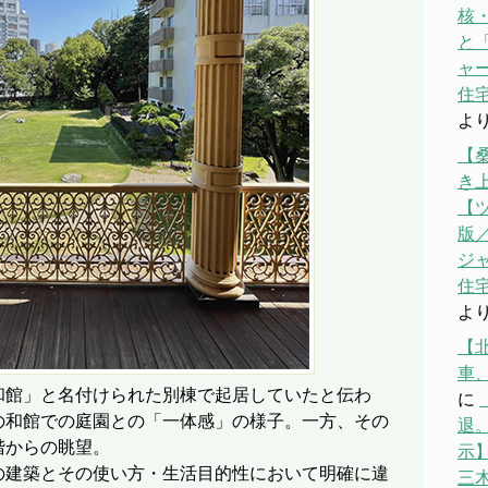
核
と「
ャ
住宅
よ
【
き
【
版／
ジ
住宅
よ
【
車
和館」と名付けられた別棟で起居していたと伝わ
に
の和館での庭園との「一体感」の様子。一方、その
退。
階からの眺望。
示】
の建築とその使い方・生活目的性において明確に違
三