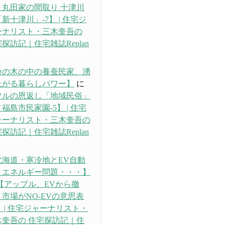
・丸田家の間取り 十津川
新十津川」-7】 | 住宅ジ
ーナリスト・三木奎吾の
探訪記｜住宅雑誌Replan
り
桑の木の中の養蚕民家、湧
上がる暮らしパワー】
に
ツルの恩返し「地域民俗」
福島市民家園-5】 | 住宅
ャーナリスト・三木奎吾の
探訪記｜住宅雑誌Replan
り
北海道・寒冷地とEV自動
、エネルギー問題・・・】
【アップル、EVから撤
市場がNO-EVの意思表
 | 住宅ジャーナリスト・
木奎吾の 住宅探訪記｜住