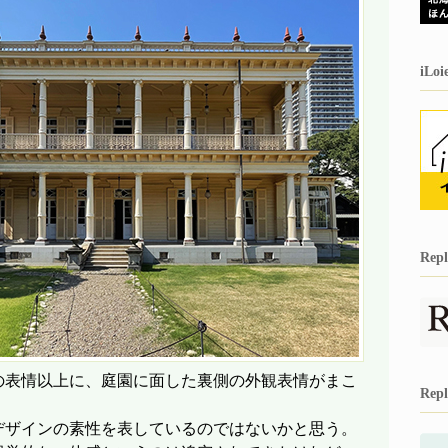
iL
Re
の表情以上に、庭園に面した裏側の外観表情がまこ
Re
デザインの素性を表しているのではないかと思う。