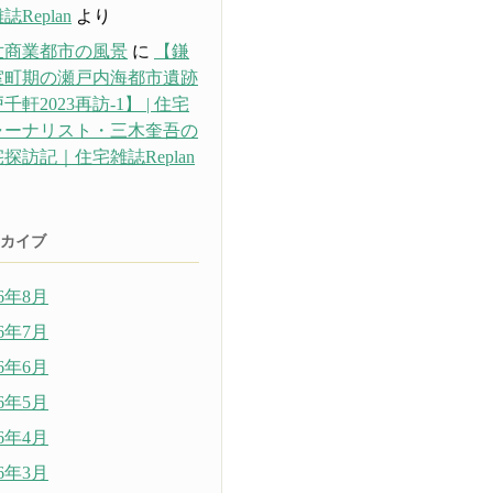
誌Replan
より
世商業都市の風景
に
【鎌
室町期の瀬戸内海都市遺跡
千軒2023再訪-1】 | 住宅
ャーナリスト・三木奎吾の
探訪記｜住宅雑誌Replan
り
カイブ
26年8月
26年7月
26年6月
26年5月
26年4月
26年3月