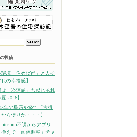
の投稿
住環境「住めば都」と人そ
ぞれの幸福感】
朝は「冷涼感」も感じる札
夏 2026】
308年の星霜を経て「古縁
」から便りが・・・】
hotoshop不調からアプリ
り換えで「画像調整」チャ