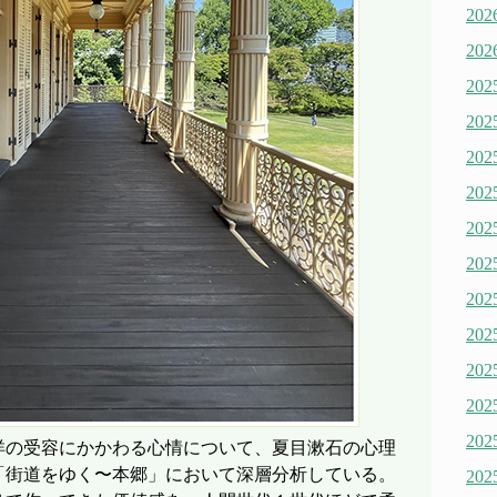
20
20
20
20
20
20
20
20
20
20
20
20
20
洋の受容にかかわる心情について、夏目漱石の心理
「街道をゆく〜本郷」において深層分析している。
20