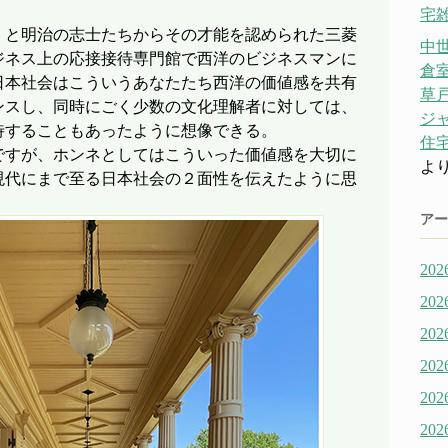
宅雑
」と明治の志士たちからその才能を認められた三菱
中
ジネス上の応接接待専門館で西洋のビジネスマンに
倉
日本社会はこういうあなたたち西洋の価値感を共有
草戸
ンスし、同時にごく少数の文化理解者に対しては、
ジ
待することもあったように想像できる。
住宅
ですが、ホンネとしてはこういった価値感を大切に
よ
現代にまで至る日本社会の２面性を伝えたように思
アー
20
20
20
20
20
20