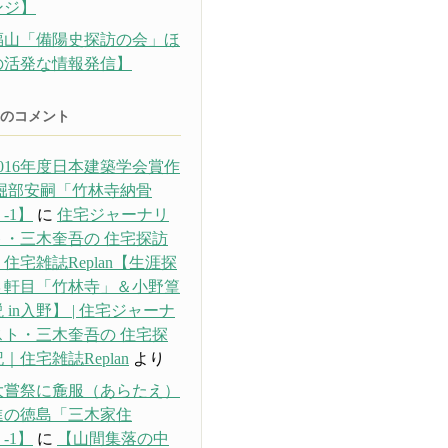
ンジ】
福山「備陽史探訪の会」ほ
の活発な情報発信】
のコメント
016年度日本建築学会賞作
 堀部安嗣「竹林寺納骨
-1】
に
住宅ジャーナリ
ト・三木奎吾の 住宅探訪
住宅雑誌Replan【生涯探
３軒目「竹林寺」＆小野篁
 in入野】 | 住宅ジャーナ
スト・三木奎吾の 住宅探
｜住宅雑誌Replan
より
大嘗祭に麁服（あらたえ）
進の徳島「三木家住
-1】
に
【山間集落の中