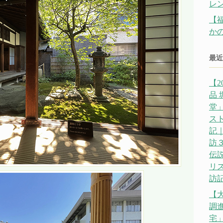
レ
【
か
最近
【2
品
堂」
ス
記｜
訪
伝説
リ
訪記
【
調
宅」