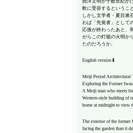
西洋文明が十数世紀か
軟に受容するというこ
しかし文学者・夏目漱
わば「先覚者」として
応接が終わったあと、
がらこの灯籠の火明か
たのだろうか。
English version⬇
Meiji Period Architectural
Exploring the Former Iwas
A Meiji man who meets for 
Western-style building of r
home at midnight to view t
The exterior of the former
facing the garden than it do